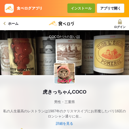
インストール
アプリで開く
ホーム
ログイン
COCOだけの旨い話
虎きっちゃんCOCO
男性・三重県
私の人生最高のレストランは1987年のクリスマスイブにお邪魔したパリ16区の
ロンシャン通りに在...
詳細を見る