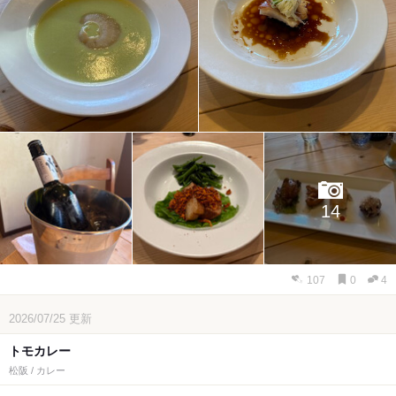
14
107
0
4
2026/07/25
更新
トモカレー
松阪 / カレー