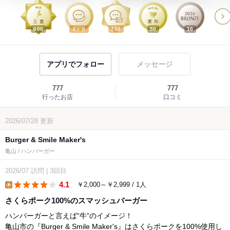
600
6
700
50
10
か月
アプリでフォロー
メッセージ
777
777
行ったお店
口コミ
2026/07/28
更新
Burger & Smile Maker's
亀山 / ハンバーガー
2026/07
訪問
|
3回目
4.1
￥2,000～￥2,999 / 1人
lunch
さくらポーク100%のスマッシュバーガー
ハンバーガーと言えば“牛”のイメージ！
亀山市の『Burger & Smile Maker's』はさくらポークを100%使用し