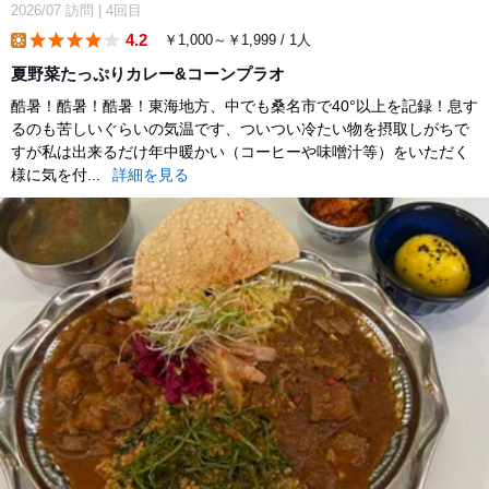
2026/07
訪問
|
4回目
4.2
￥1,000～￥1,999 / 1人
lunch
夏野菜たっぷりカレー&コーンプラオ
酷暑！酷暑！酷暑！東海地方、中でも桑名市で40°以上を記録！息す
るのも苦しいぐらいの気温です、ついつい冷たい物を摂取しがちで
すが私は出来るだけ年中暖かい（コーヒーや味噌汁等）をいただく
様に気を付...
詳細を見る