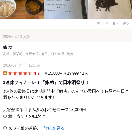
110
4
2
2026/07/20
更新
鮨 功
高岳、新栄町、久屋大通 / 寿司、日本料理、海鮮
2026/07
訪問
|
12回目
4.7
￥15,000～￥19,999 / 1人
lunch
3連休フィナーレ！『鮨功』で日本酒祭り！
3連休の最終日は定期訪問中『鮨功』のんべい天国へ！お昼から日本
酒をたんまりいただきます♪
大将が握るつまみ多めお任せコース15,000円
◎ 鮪・もずくの山かけ
◎ ズワイ蟹の茶碗...
詳細を見る