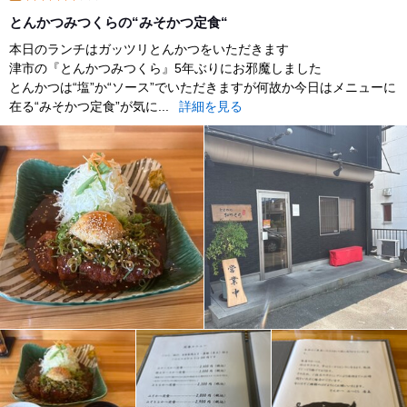
lunch
とんかつみつくらの“みそかつ定食“
本日のランチはガッツリとんかつをいただきます
津市の『とんかつみつくら』5年ぶりにお邪魔しました
とんかつは“塩”か“ソース”でいただきますが何故か今日はメニューに
在る“みそかつ定食”が気に...
詳細を見る