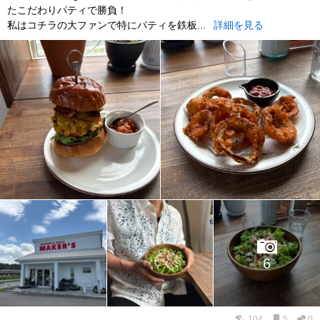
たこだわりパティで勝負！
私はコチラの大ファンで特にパティを鉄板...
詳細を見る
6
104
5
0