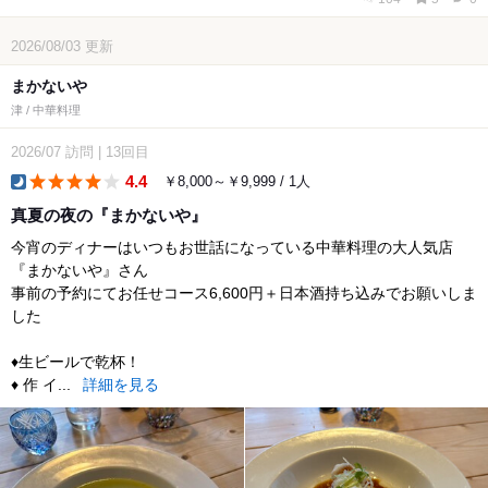
2026/08/03
更新
まかないや
津 / 中華料理
2026/07
訪問
|
13回目
4.4
￥8,000～￥9,999 / 1人
dinner
真夏の夜の『まかないや』
今宵のディナーはいつもお世話になっている中華料理の大人気店
『まかないや』さん
事前の予約にてお任せコース6,600円＋日本酒持ち込みでお願いしま
した
♦︎生ビールで乾杯！
♦︎ 作 イ...
詳細を見る