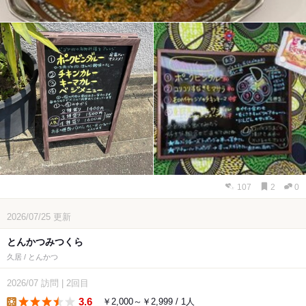
107
2
0
2026/07/25
更新
とんかつみつくら
久居 / とんかつ
2026/07
訪問
|
2回目
3.6
￥2,000～￥2,999 / 1人