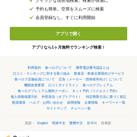
クイックな現在地検索。検索が快適に
予約も簡単。空席をスムーズに検索
会員登録なし。すぐに利用開始
アプリで開く
アプリなら1ヶ月無料でランキング検索！
利用規約
食べログについて
携帯電話番号認証とは
口コミ・ランキングに対する取り組み
飲食店・飲食企業様向けサービス
食べログ店舗会員について
広告（メーカー・団体様等向け）について
機能改善要望
口コミガイドライン
食べログプレミアム
食べログプレミアム無料クーポン
ネット予約（リクエスト予約）
個人情報保護方針
外部送信（オプトアウト）
特定商取引法に基づく表記
推奨環境
ヘルプ・お問い合わせ
採用情報
企業情報
キーワード一覧
サイトマップ
チェーン一覧
言語：
English
简体中文
繁體中文
한국어
日本語