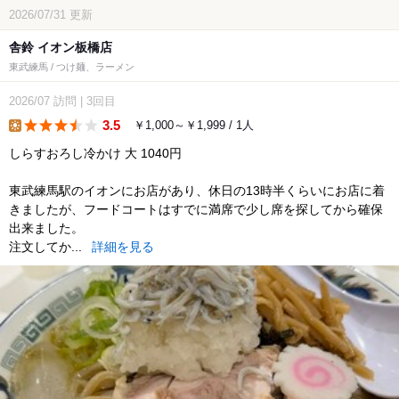
2026/07/31
更新
舎鈴 イオン板橋店
東武練馬 / つけ麺、ラーメン
2026/07
訪問
|
3回目
3.5
￥1,000～￥1,999 / 1人
lunch
しらすおろし冷かけ 大 1040円
東武練馬駅のイオンにお店があり、休日の13時半くらいにお店に着
きましたが、フードコートはすでに満席で少し席を探してから確保
出来ました。
注文してか...
詳細を見る