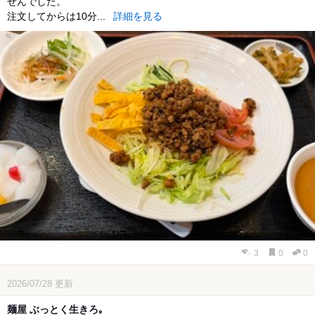
せんでした。
注文してからは10分...
詳細を見る
3
0
0
2026/07/28
更新
麺屋 ぶっとく生きろ｡