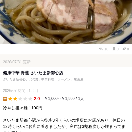
10
0
0
2026/07/31
更新
健康中華 青蓮 さいたま新都心店
さいたま新都心、北与野 / 中華料理、ラーメン、居酒屋
2026/07
訪問
|
1回目
2.0
￥1,000～￥1,999 / 1人
lunch
冷やし担々麺 1100円
さいたま新都心駅から徒歩3分くらいの場所にお店があり、休日の
12時くらいにお店に着きましたが、座席は3割程度しか埋まってま