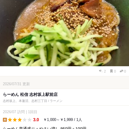
2
0
0
2026/07/31
更新
らーめん 松信 志村坂上駅前店
志村坂上、本蓮沼、志村三丁目 / ラーメン
2026/07
訪問
|
1回目
3.0
￥1,000～￥1,999 / 1人
lunch
らーめん普通盛り＋やさい増し 950円＋100円