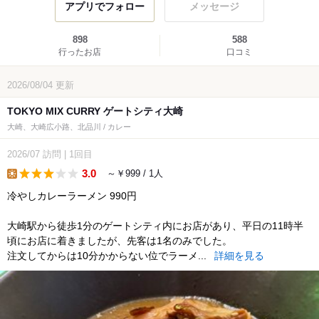
アプリでフォロー
メッセージ
898
588
行ったお店
口コミ
2026/08/04
更新
TOKYO MIX CURRY ゲートシティ大崎
大崎、大崎広小路、北品川 / カレー
2026/07
訪問
|
1回目
3.0
～￥999 / 1人
lunch
冷やしカレーラーメン 990円
大崎駅から徒歩1分のゲートシティ内にお店があり、平日の11時半
頃にお店に着きましたが、先客は1名のみでした。
注文してからは10分かからない位でラーメ...
詳細を見る