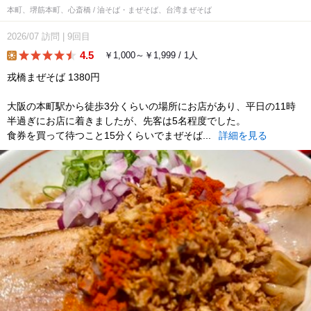
本町、堺筋本町、心斎橋 / 油そば・まぜそば、台湾まぜそば
2026/07
訪問
|
9回目
4.5
￥1,000～￥1,999 / 1人
lunch
戎橋まぜそば 1380円
大阪の本町駅から徒歩3分くらいの場所にお店があり、平日の11時
半過ぎにお店に着きましたが、先客は5名程度でした。
食券を買って待つこと15分くらいでまぜそば...
詳細を見る