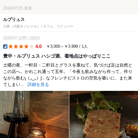
2026/07/25
更新
ルプリュス
少路（大阪モノレール） / カフェ、ワインバー
2026/07
訪問
|
2回目
4.0
￥3,000～￥3,999 / 1人
dinner
豊中・ルプリュス ハシゴ酒、着地点はやっぱりここ
土曜の夜、一軒目・二軒目とグラスを重ねて、気づけば足は自然と
この店へ。かれこれ通って五年。「今夜も飲みながら作って、作り
ながら飲むʅ（◞‿◟）ʃ」なフレンチビストロの空気を吸いに、また来
てしまい...
詳細を見る