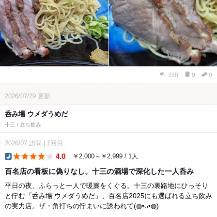
288
9
0
2026/07/29
更新
呑み場 ウメダうめだ
十三 / 立ち飲み
2026/07
訪問
|
1回目
4.0
￥2,000～￥2,999 / 1人
dinner
百名店の看板に偽りなし。十三の酒場で深化した一人呑み
平日の夜、ふらっと一人で暖簾をくぐる。十三の裏路地にひっそり
と佇む「呑み場 ウメダうめだ」、百名店2025にも選ばれる立ち飲み
の実力店。ザ・角打ちの佇まいに誘われて(◍•ᴗ•◍)