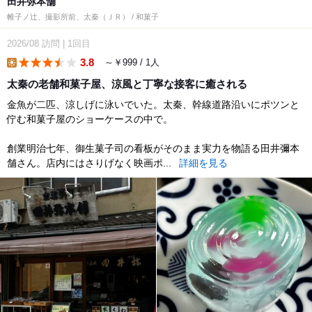
田井弥本舗
帷子ノ辻、撮影所前、太秦（ＪＲ） / 和菓子
2026/08
訪問
|
1回目
3.8
～￥999 / 1人
lunch
太秦の老舗和菓子屋、涼風と丁寧な接客に癒される
金魚が二匹、涼しげに泳いでいた。太秦、幹線道路沿いにポツンと
佇む和菓子屋のショーケースの中で。
創業明治七年、御生菓子司の看板がそのまま実力を物語る田井彌本
舗さん。店内にはさりげなく映画ポ...
詳細を見る