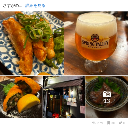
さすがの...
詳細を見る
13
279
30
0