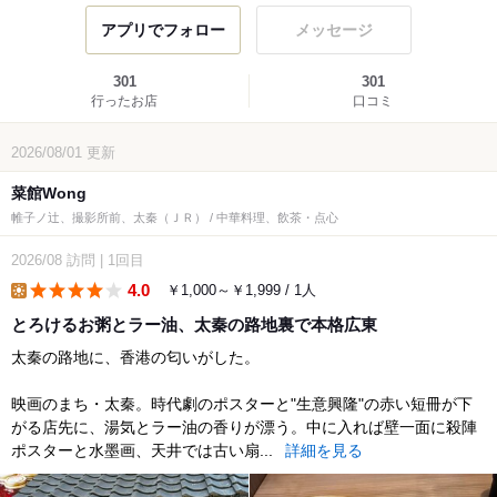
アプリでフォロー
メッセージ
301
301
行ったお店
口コミ
2026/08/01
更新
菜館Wong
帷子ノ辻、撮影所前、太秦（ＪＲ） / 中華料理、飲茶・点心
2026/08
訪問
|
1回目
4.0
￥1,000～￥1,999 / 1人
lunch
とろけるお粥とラー油、太秦の路地裏で本格広東
太秦の路地に、香港の匂いがした。
映画のまち・太秦。時代劇のポスターと"生意興隆"の赤い短冊が下
がる店先に、湯気とラー油の香りが漂う。中に入れば壁一面に殺陣
ポスターと水墨画、天井では古い扇...
詳細を見る