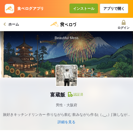
インストール
アプリで開く
ホーム
ログイン
Beautiful Mess
富蔵飯
認証済
男性・大阪府
旅好きキッチンドリンカー 作りながら飲む 飲みながら作るʅ（◞‿◟）ʃ 旅しなが...
詳細を見る