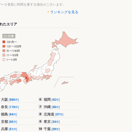
データ更新に時間を要する場合がございます。
ランキングを見る
れたエリア
大阪
福岡
[
560
件]
[
42
件]
奈良
沖縄
[
119
件]
[
38
件]
徳島
北海道
[
94
件]
[
37
件]
京都
東京
[
65
件]
[
34
件]
兵庫
千葉
[
51
件]
[
29
件]