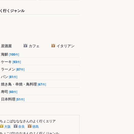
く行くジャンル
居酒屋
カフェ
イタリアン
海鮮
[
100
件]
ケーキ
[
93
件]
ラーメン
[
87
件]
パン
[
81
件]
焼き鳥・串焼・鳥料理
[
67
件]
寿司
[
60
件]
日本料理
[
51
件]
ちょこばなななさんのよく行くエリア
大阪
奈良
徳島
ちょこばなななさんのよく行くジャンル