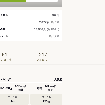
件
コミ数
862
？
枚
真
2,077
232
人
問者数
10,936
(先週16人)
いね！
4,037
？
61
217
フォロー中
フォロワー
ンキング
大阪府
TOP100位
TOP100位
年
月
年間
2026
8
圏外
圏外
口コミ数
口コミ数
1
135
件
件