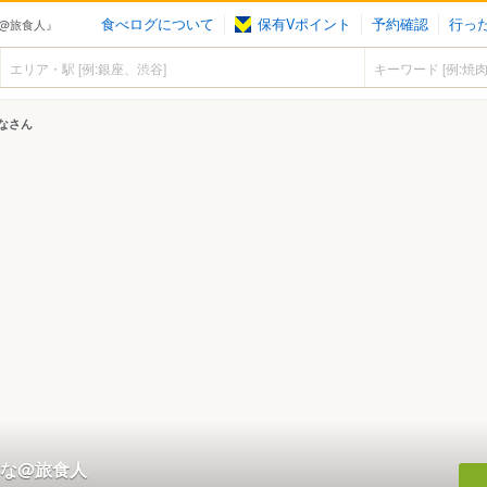
食べログについて
保有Vポイント
予約確認
行っ
@旅食人』
なさん
な@旅食人