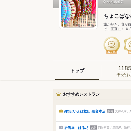
グルメ忘備録
ちょこばな
旅が好き。食が好
で、正直に！ ♛ 3.8
6
か月
118
トップ
行ったお
おすすめレストラン
#肉といえば松田 奈良本店
奈良
大和八木、八
1
居酒屋 はる坊
徳島
阿波富田 / 居酒屋、海
2