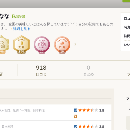
なな
認証済
口
き。 全国の美味しいごはんを探しています( ´﹀` ) 自分の記録でもあるの
写
 ...
詳細を見る
訪
い
500
300
10
10
5
918
0
店
口コミ
まとめ
ラ
3.8
木西口、畝傍 / 牛料理、日本料理
3.8
鮮、日本料理