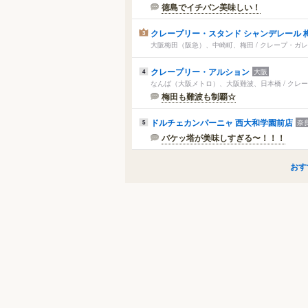
徳島でイチバン美味しい！
クレープリー・スタンド シャンデレール 
3
大阪梅田（阪急）、中崎町、梅田 / クレープ・ガ
クレープリー・アルション
大阪
4
なんば（大阪メトロ）、大阪難波、日本橋 / クレ
梅田も難波も制覇☆
ドルチェカンパーニャ 西大和学園前店
奈
5
バケッ塔が美味しすぎる〜！！！
おす