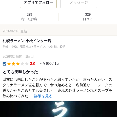
アプリでフォロー
メッセージ
329
329
行ったお店
口コミ
2026/02/18
更新
札幌ラーメン 小松インター店
明峰、小松、能美根上 / ラーメン、つけ麺、餃子
2026/02
訪問
|
1回目
3.0
～￥999 / 1人
dinner
とても美味しかった
以前にも来店したことがあったと思っていたが 違ったみたい ス
タミナラーメン塩を頼んで 食べ始めると 名前通り ニンニクの
香りがたちこめとても美味しく 連れの野菜ラーメン塩とスープを
飲み比べてみた...
詳細を見る