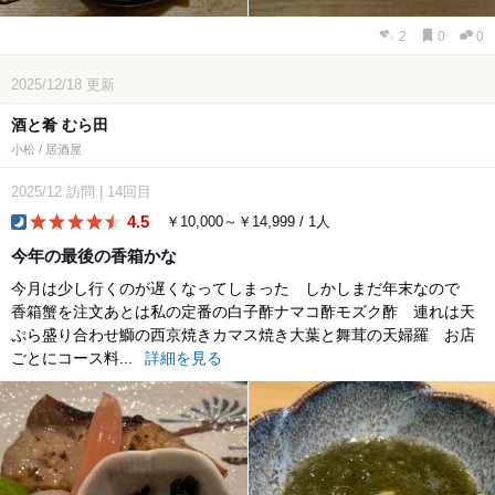
2
0
0
2025/12/18
更新
酒と肴 むら田
小松 / 居酒屋
2025/12
訪問
|
14回目
4.5
￥10,000～￥14,999 / 1人
dinner
今年の最後の香箱かな
今月は少し行くのが遅くなってしまった しかしまだ年末なので
香箱蟹を注文あとは私の定番の白子酢ナマコ酢モズク酢 連れは天
ぷら盛り合わせ鰤の西京焼きカマス焼き大葉と舞茸の天婦羅 お店
ごとにコース料...
詳細を見る