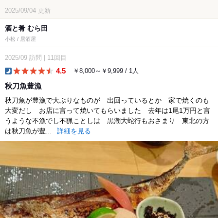
2025/09/04
更新
酒と肴 むら田
小松 / 居酒屋
2025/09
訪問
|
11回目
4.5
￥8,000～￥9,999 / 1人
dinner
秋刀魚豊漁
秋刀魚が豊漁で大ぶりなものが 出回っているとか 家で焼くのも
大変だし お店に言って焼いてもらいました 去年は1尾1万円と言
うような不漁でし不猟ことしは 黒潮大蛇行もおさまり 東北の方
は秋刀魚が豊...
詳細を見る