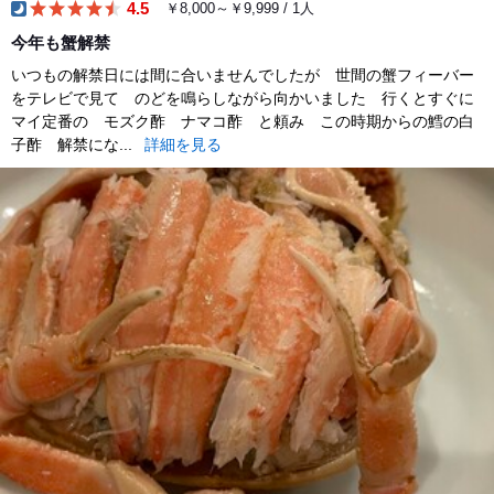
4.5
￥8,000～￥9,999 / 1人
dinner
今年も蟹解禁
いつもの解禁日には間に合いませんでしたが 世間の蟹フィーバー
をテレビで見て のどを鳴らしながら向かいました 行くとすぐに
マイ定番の モズク酢 ナマコ酢 と頼み この時期からの鱈の白
子酢 解禁にな...
詳細を見る