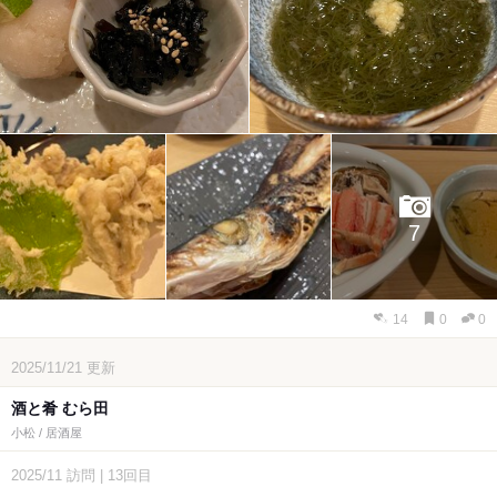
7
14
0
0
2025/11/21
更新
酒と肴 むら田
小松 / 居酒屋
2025/11
訪問
|
13回目