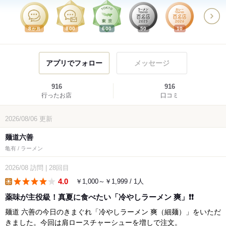
8
800
600
50
10
か月
アプリでフォロー
メッセージ
916
916
行ったお店
口コミ
2026/08/06
更新
麺道六善
亀有 / ラーメン
2026/08
訪問
|
28回目
4.0
￥1,000～￥1,999 / 1人
lunch
薬味が主役級！真夏に食べたい「冷やしラーメン 爽」❗❗
麺道 六善の今日のきまぐれ「冷やしラーメン 爽（細麺）」をいただ
きました。今回は肩ロースチャーシューを増しで注文。