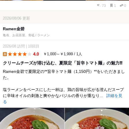
73
1
0
2026/08/06
更新
Ramen金碧
亀有、お花茶屋、青砥 / ラーメン
2026/08
訪問
|
10回目
4.0
￥1,000～￥1,999 / 1人
lunch
クリームチーズが溶け込む、夏限定「旨辛トマト麺」の魅力❗❗
Ramen金碧で夏限定の**旨辛トマト麺（1,150円）**をいただきまし
た。
塩ラーメンをベースにした一杯は、鶏の旨味が広がる澄んだスープ
に辛味オイルの刺激と爽やかなバジルの香りが重なり...
詳細を見
る