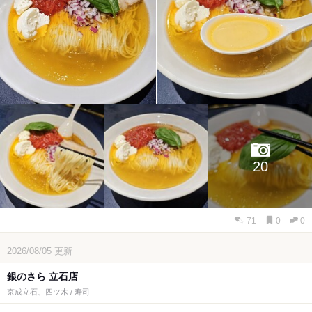
20
71
0
0
2026/08/05
更新
銀のさら 立石店
京成立石、四ツ木 / 寿司