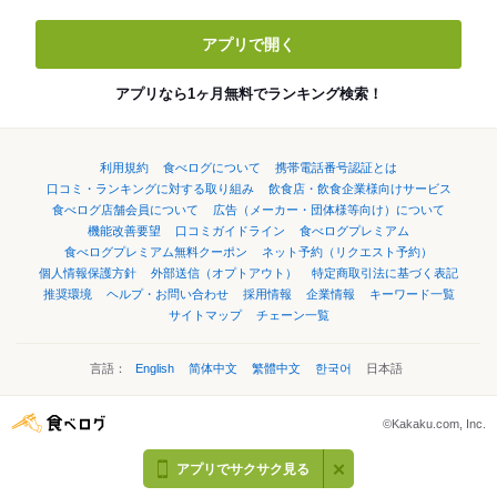
アプリで開く
アプリなら1ヶ月無料でランキング検索！
利用規約
食べログについて
携帯電話番号認証とは
口コミ・ランキングに対する取り組み
飲食店・飲食企業様向けサービス
食べログ店舗会員について
広告（メーカー・団体様等向け）について
機能改善要望
口コミガイドライン
食べログプレミアム
食べログプレミアム無料クーポン
ネット予約（リクエスト予約）
個人情報保護方針
外部送信（オプトアウト）
特定商取引法に基づく表記
推奨環境
ヘルプ・お問い合わせ
採用情報
企業情報
キーワード一覧
サイトマップ
チェーン一覧
言語：
English
简体中文
繁體中文
한국어
日本語
©Kakaku.com, Inc.
アプリでサクサク見る