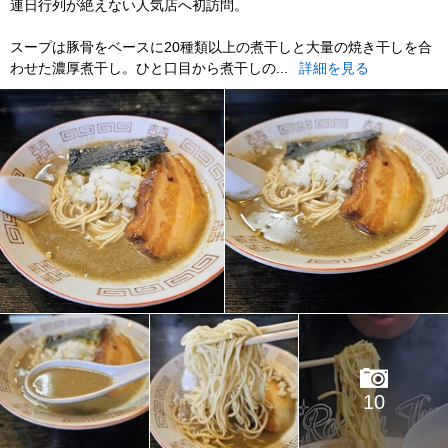
連日行列が絶えない人気店へ初訪問。
スープは豚骨をベースに20種類以上の煮干しと大量の焼き干しを合
わせた濃厚煮干し。ひと口目から煮干しの...
詳細を見る
10