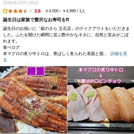
2026/08
訪問
|
5回目
3.8
￥4,000～￥4,999 / 1人
takeout
誕生日は家族で贅沢なお寿司を❗❗
誕生日のお祝いに「銀のさら 立石店」のテイクアウトをいただきま
した。ふたを開けた瞬間に並ぶ艶やかなネタに、自然と笑みがこぼ
れます。
食べログ
本マグロの炙り中トロは、香ばしく炙られた表面と脂...
詳細を見
る