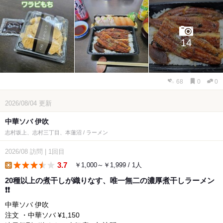
14
68
0
0
2026/08/04
更新
中華ソバ 伊吹
志村坂上、志村三丁目、本蓮沼 / ラーメン
2026/08
訪問
|
1回目
3.7
￥1,000～￥1,999 / 1人
lunch
20種以上の煮干しが織りなす、唯一無二の濃厚煮干しラーメン
❗❗
中華ソバ 伊吹
注文 ・中華ソバ ¥1,150