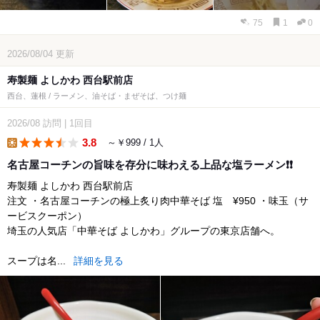
75
1
0
2026/08/04
更新
寿製麺 よしかわ 西台駅前店
西台、蓮根 / ラーメン、油そば・まぜそば、つけ麺
2026/08
訪問
|
1回目
3.8
～￥999 / 1人
lunch
名古屋コーチンの旨味を存分に味わえる上品な塩ラーメン❗❗
寿製麺 よしかわ 西台駅前店
注文 ・名古屋コーチンの極上炙り肉中華そば 塩 ¥950 ・味玉（サ
ービスクーポン）
埼玉の人気店「中華そば よしかわ」グループの東京店舗へ。
スープは名...
詳細を見る