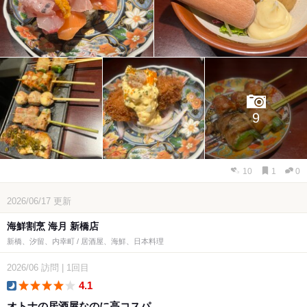
9
10
1
0
2026/06/17
更新
海鮮割烹 海月 新橋店
新橋、汐留、内幸町 / 居酒屋、海鮮、日本料理
2026/06
訪問
|
1回目
4.1
dinner
オトナの居酒屋なのに高コスパ