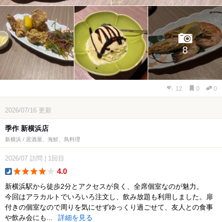
8
12
0
0
2026/07/16
更新
季作 新横浜店
新横浜 / 居酒屋、海鮮、鳥料理
2026/07
訪問
|
1回目
4.0
dinner
新横浜駅から徒歩2分とアクセスが良く、全席個室なのが魅力。
今回はアラカルトでいろいろ注文し、飲み放題も利用しました。扉
付きの個室なので周りを気にせずゆっくり過ごせて、友人との食事
や飲み会にも...
詳細を見る