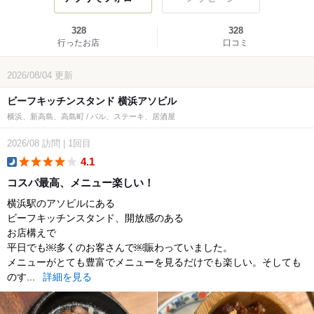
328
328
行ったお店
口コミ
2026/08/04
更新
ビーフキッチンスタンド 横浜アソビル
横浜、新高島、高島町 / バル、ステーキ、居酒屋
2026/08
訪問
|
1回目
4.1
dinner
コスパ最高、メニュー楽しい！
横浜駅のアソビルにある
ビーフキッチンスタンド、開放感のある
お店構えで
平日でも￼多くのお客さんで￼賑わっていました。
メニューがとても豊富でメニューを見るだけでも楽しい。そしても
のす...
詳細を見る