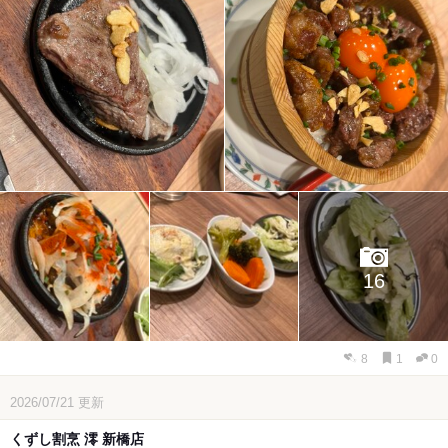
16
8
1
0
2026/07/21
更新
くずし割烹 澪 新橋店