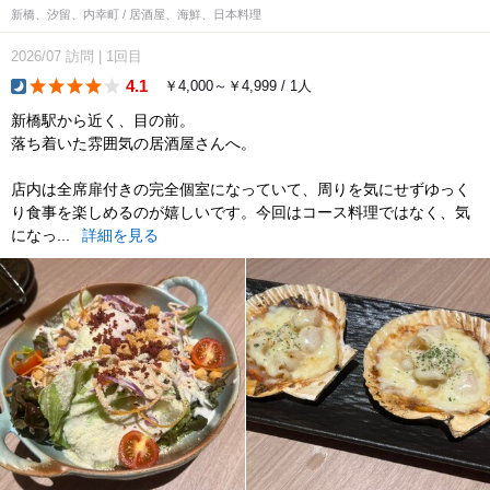
新橋、汐留、内幸町 / 居酒屋、海鮮、日本料理
2026/07
訪問
|
1回目
4.1
￥4,000～￥4,999 / 1人
dinner
新橋駅から近く、目の前。
落ち着いた雰囲気の居酒屋さんへ。
店内は全席扉付きの完全個室になっていて、周りを気にせずゆっく
り食事を楽しめるのが嬉しいです。今回はコース料理ではなく、気
になっ...
詳細を見る