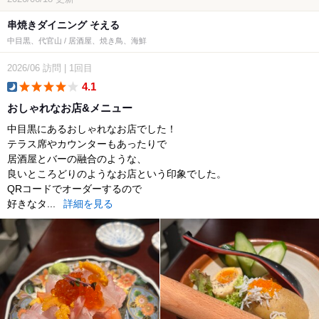
串焼きダイニング そえる
中目黒、代官山 / 居酒屋、焼き鳥、海鮮
2026/06
訪問
|
1回目
4.1
dinner
おしゃれなお店&メニュー
中目黒にあるおしゃれなお店でした！
テラス席やカウンターもあったりで
居酒屋とバーの融合のような、
良いところどりのようなお店という印象でした。
QRコードでオーダーするので
好きなタ...
詳細を見る