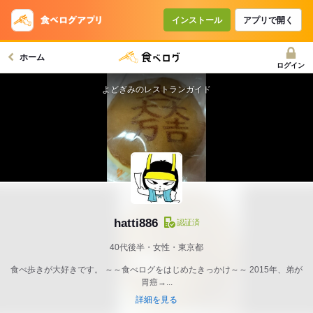
インストール
アプリで開く
ホーム
ログイン
よどぎみのレストランガイド
hatti886
認証済
40代後半・女性・東京都
食べ歩きが大好きです。 ～～食べログをはじめたきっかけ～～ 2015年、弟が
胃癌→...
詳細を見る