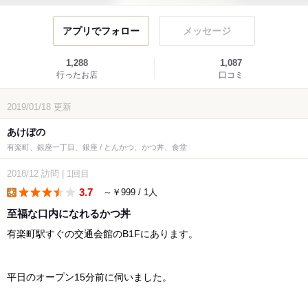
アプリでフォロー
メッセージ
1,288
1,087
行ったお店
口コミ
2019/01/18
更新
あけぼの
有楽町、銀座一丁目、銀座 / とんかつ、かつ丼、食堂
2018/12
訪問
|
1回目
3.7
～￥999 / 1人
lunch
至福な口内になれるかつ丼
有楽町駅すぐの交通会館のB1Fにあります。
平日のオープン15分前に伺いました。