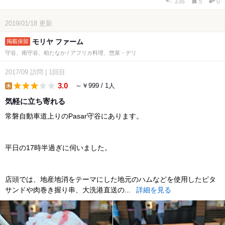
336
5
0
2019/01/18
更新
モリヤ ファーム
守谷、南守谷、柏たなか / アフリカ料理、惣菜・デリ
2017/09
訪問
|
1回目
3.0
～￥999 / 1人
lunch
気軽に立ち寄れる
常磐自動車道上りのPasar守谷にあります。
平日の17時半過ぎに伺いました。
店頭では、地産地消をテーマにした地元のハムなどを使用したピタ
サンドや肉巻き握り串、大洗港直送の...
詳細を見る