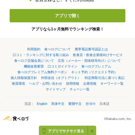
アプリで開く
アプリなら1ヶ月無料でランキング検索！
利用規約
食べログについて
携帯電話番号認証とは
口コミ・ランキングに対する取り組み
飲食店・飲食企業様向けサービス
食べログ店舗会員について
広告（メーカー・団体様等向け）について
機能改善要望
口コミガイドライン
食べログプレミアム
食べログプレミアム無料クーポン
ネット予約（リクエスト予約）
個人情報保護方針
外部送信（オプトアウト）
特定商取引法に基づく表記
推奨環境
ヘルプ・お問い合わせ
採用情報
企業情報
キーワード一覧
サイトマップ
チェーン一覧
言語：
English
简体中文
繁體中文
한국어
日本語
©Kakaku.com, Inc.
アプリでサクサク見る