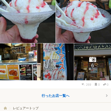
6
269
0
0
行ったお店一覧へ
レビュアートップ