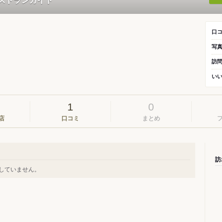
口
写
訪
い
1
0
店
口コミ
まとめ
訪
録していません。