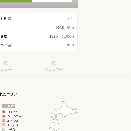
件
コミ数
0
？
枚
真
100
0
人
問者数
158
(先週0人)
いね！
4
？
0
0
フォロー中
フォロワー
れたエリア