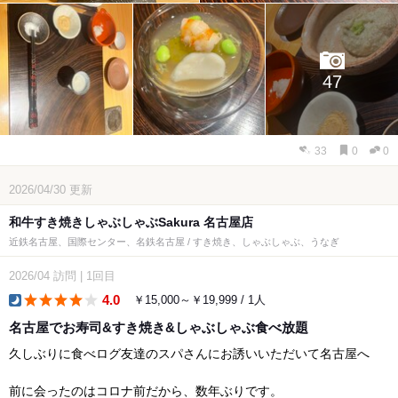
47
33
0
0
2026/04/30
更新
和牛すき焼きしゃぶしゃぶSakura 名古屋店
近鉄名古屋、国際センター、名鉄名古屋 / すき焼き、しゃぶしゃぶ、うなぎ
2026/04
訪問
|
1回目
4.0
￥15,000～￥19,999 / 1人
dinner
名古屋でお寿司&すき焼き&しゃぶしゃぶ食べ放題
久しぶりに食べログ友達のスパさんにお誘いいただいて名古屋へ
前に会ったのはコロナ前だから、数年ぶりです。