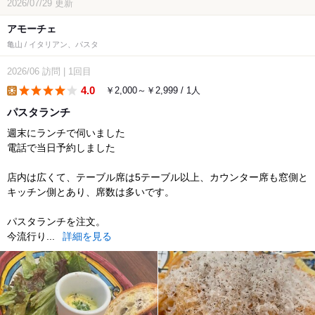
2026/07/29
更新
アモーチェ
亀山 / イタリアン、パスタ
2026/06
訪問
|
1回目
4.0
￥2,000～￥2,999 / 1人
lunch
パスタランチ
週末にランチで伺いました
電話で当日予約しました
店内は広くて、テーブル席は5テーブル以上、カウンター席も窓側と
キッチン側とあり、席数は多いです。
パスタランチを注文。
今流行り...
詳細を見る