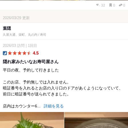
32
0
0
2026/03/29
更新
葉隠
久屋大通、栄町、丸の内 / 寿司
2026/03
訪問
|
1回目
4.5
dinner
隠れ家みたいなお寿司屋さん
平日の夜、予約して行きました
このお店、予約無しでは入れません。
暗証番号を入れるとお店の入り口のドアがあくようになっていて、
前日に暗証番号が送られてきました。
店内はカウンター6...
詳細を見る