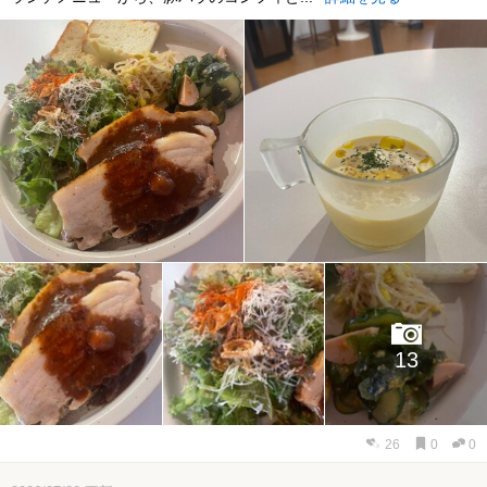
13
26
0
0