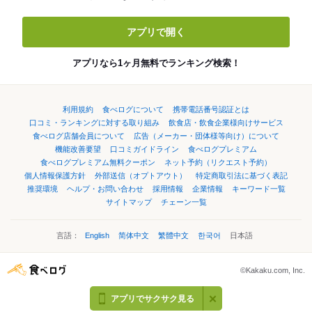
アプリで開く
アプリなら1ヶ月無料でランキング検索！
利用規約
食べログについて
携帯電話番号認証とは
口コミ・ランキングに対する取り組み
飲食店・飲食企業様向けサービス
食べログ店舗会員について
広告（メーカー・団体様等向け）について
機能改善要望
口コミガイドライン
食べログプレミアム
食べログプレミアム無料クーポン
ネット予約（リクエスト予約）
個人情報保護方針
外部送信（オプトアウト）
特定商取引法に基づく表記
推奨環境
ヘルプ・お問い合わせ
採用情報
企業情報
キーワード一覧
サイトマップ
チェーン一覧
言語：
English
简体中文
繁體中文
한국어
日本語
©Kakaku.com, Inc.
アプリでサクサク見る