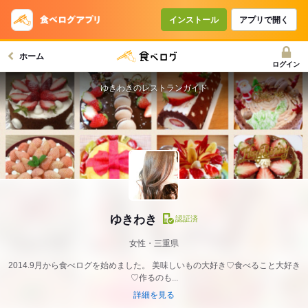
インストール
アプリで開く
ホーム
ログイン
ゆきわきのレストランガイド
ゆきわき
認証済
女性・三重県
2014.9月から食べログを始めました。 美味しいもの大好き♡食べること大好き
♡作るのも...
詳細を見る