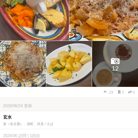
12
29
0
0
2026/06/24
更新
玄水
栄（名古屋）、栄町、伏見 / そば
2026/06
訪問
|
1回目