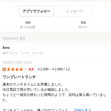
アプリでフォロー
メッセージ
942
942
行ったお店
口コミ
2026/08/01
更新
Arro
相可 / カフェ、ケーキ、ビストロ
2026/07
訪問
|
1回目
4.0
￥2,000～￥2,999 / 1人
lunch
ワンプレートランチ
週末のランチタイムにお邪魔しました。
当日電話で席が空いているか確認しました。
ちょうど一巡目が終わった時間のようで、店内は落ち着いていまし
た。
ランチメニューから、豚バラのコンフィと...
詳細を見る