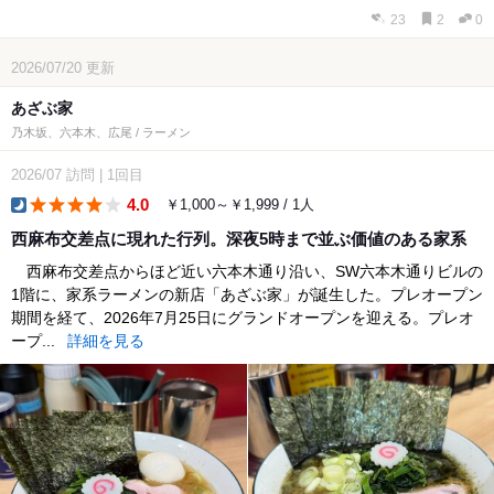
23
2
0
2026/07/20
更新
あざぶ家
乃木坂、六本木、広尾 / ラーメン
2026/07
訪問
|
1回目
4.0
￥1,000～￥1,999 / 1人
dinner
西麻布交差点に現れた行列。深夜5時まで並ぶ価値のある家系
西麻布交差点からほど近い六本木通り沿い、SW六本木通りビルの
1階に、家系ラーメンの新店「あざぶ家」が誕生した。プレオープン
期間を経て、2026年7月25日にグランドオープンを迎える。プレオ
ープ...
詳細を見る