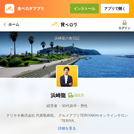
インストール
アプリで開く
ホーム
ログイン
浜崎龍の食日記
浜崎龍
認証済
経営者
30代前半・男性
テリヤキ株式会社 代表取締役。 グルメアプリTERIYAKIやオンラインサロン
「TERIYA...
詳細を見る