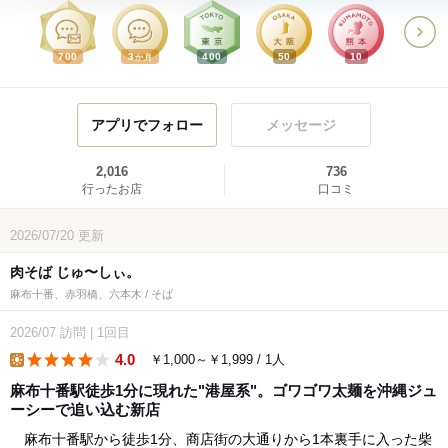
700
3
400
50
10
か月
アプリでフォロー
メッセージ
2,016
736
行ったお店
口コミ
2026/07/20
更新
肉そば じゅ〜しぃ。
麻布十番、赤羽橋、六本木 / そば
2026/07
訪問
|
1回目
4.0
￥1,000～￥1,999 / 1人
lunch
麻布十番駅徒歩1分に現れた"港屋系"。ゴワゴワ太麺を沖縄ジュ
ーシーで追い込む新店
麻布十番駅から徒歩1分、商店街の大通りから1本裏手に入った柴