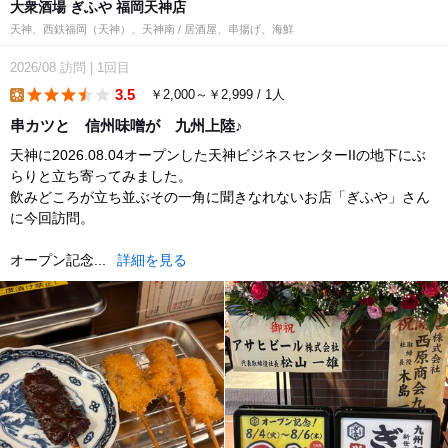
大衆酒場 ぎふや 福岡天神店
天神、西鉄福岡（天神）、天神南 / 居酒屋、串揚げ、海鮮
2026/08
訪問
|
1回目
3.5
￥2,000～￥2,999 / 1人
lunch
串カツと 信州味噌が 九州上陸♪
天神に2026.08.04オープンした天神ビジネスセンターIIの地下にぶ
らりと立ち寄ってみました。
飲みどころが立ち並ぶその一角に聞きなれないお店「ぎふや」さん
に今回訪問。
オープン記念...
詳細を見る