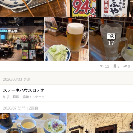
17
12
2
0
2026/08/03
更新
ステーキハウスロデオ
柚須、貝塚、箱崎 / ステーキ
2026/07
訪問
|
2回目