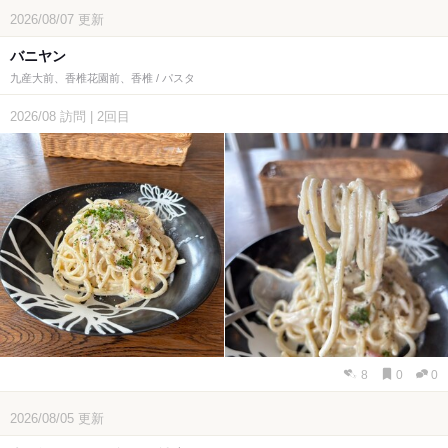
2026/08/07
更新
バニヤン
九産大前、香椎花園前、香椎 / パスタ
2026/08
訪問
|
2回目
8
0
0
2026/08/05
更新