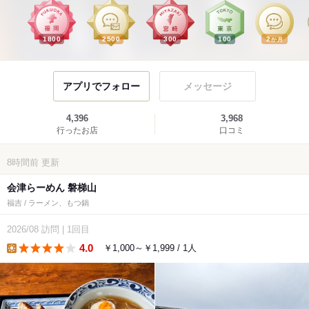
1800
2500
300
100
2
か月
アプリでフォロー
メッセージ
4,396
3,968
行ったお店
口コミ
8時間前
更新
会津らーめん 磐梯山
福吉 / ラーメン、もつ鍋
2026/08
訪問
|
1回目
4.0
￥1,000～￥1,999 / 1人
lunch