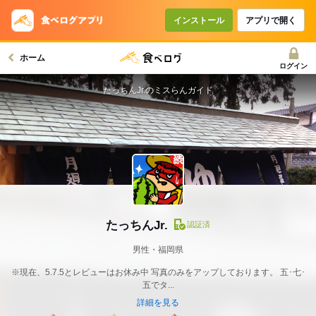
インストール
アプリで開く
ホーム
ログイン
たっちんJr.のミスらんガイド
たっちんJr.
認証済
男性・福岡県
※現在、5.7.5とレビューはお休み中 写真のみをアップしております。 五･七･
五でタ...
詳細を見る