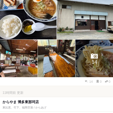
14
14
0
0
11時間前
更新
からやま 博多東那珂店
東比恵、竹下、福岡空港 / からあげ