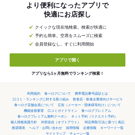
より便利になったアプリで
快適にお店探し
クイックな現在地検索。検索が快適に
予約も簡単。空席をスムーズに検索
会員登録なし。すぐに利用開始
アプリで開く
アプリなら1ヶ月無料でランキング検索！
利用規約
食べログについて
携帯電話番号認証とは
口コミ・ランキングに対する取り組み
飲食店・飲食企業様向けサービス
食べログ店舗会員について
広告（メーカー・団体様等向け）について
機能改善要望
口コミガイドライン
食べログプレミアム
食べログプレミアム無料クーポン
ネット予約（リクエスト予約）
個人情報保護方針
外部送信（オプトアウト）
特定商取引法に基づく表記
推奨環境
ヘルプ・お問い合わせ
採用情報
企業情報
キーワード一覧
サイトマップ
チェーン一覧