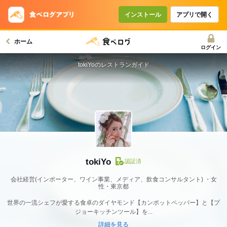
インストール
アプリで開く
ホーム
ログイン
tokiYoのレストランガイド
tokiYo
認証済
会社経営(インポーター、ワイン事業、メディア、飲食コンサルタント)
女
性・東京都
世界の一流シェフが愛する食卓のダイヤモンド【カンポットペッパー】と【プ
ジョーキッチンツール】を...
詳細を見る