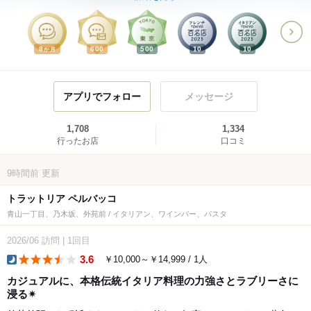
8
600
500
10
10
か月
アプリでフォロー
メッセージ
1,708
1,334
行ったお店
口コミ
9時間前
更新
トラットリア ペルバッコ
青山一丁目、乃木坂、外苑前 / イタリアン、ワインバー、パスタ
2026/06
訪問
|
1回目
3.6
￥10,000～￥14,999 / 1人
dinner
カジュアルに、本格伝統イタリア料理の力強さとラブリーさに
浸る✴︎