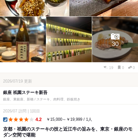
30
19
0
0
2026/07/19
更新
銀座 祇園ステーキ新吾
銀座、東銀座、新橋 / ステーキ、肉料理、鉄板焼き
2026/07
訪問
|
1回目
4.2
￥15,000～￥19,999 / 1人
dinner
京都・祇園のステーキの技と近江牛の旨みを、東京・銀座のモ
ダン空間で堪能