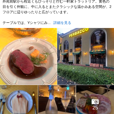
外苑前駅から程近くもひっそりと佇む一軒家トラットリア。黄色の
目を引く外観に、中に入るとまたクラシックな温かみある空間が、2
フロアに辺りゆったりと広がっています。
テーブルでは、Yシャツにみ...
詳細を見る
25