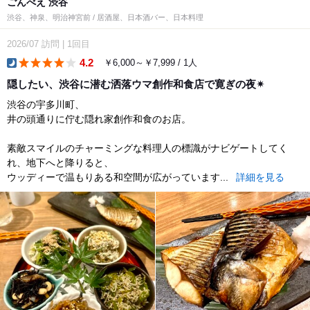
ごんべえ 渋谷
渋谷、神泉、明治神宮前 / 居酒屋、日本酒バー、日本料理
2026/07
訪問
|
1回目
4.2
￥6,000～￥7,999 / 1人
dinner
隠したい、渋谷に潜む洒落ウマ創作和食店で寛ぎの夜✴︎
渋谷の宇多川町、
井の頭通りに佇む隠れ家創作和食のお店。
素敵スマイルのチャーミングな料理人の標識がナビゲートしてく
れ、地下へと降りると、
ウッディーで温もりある和空間が広がっています...
詳細を見る