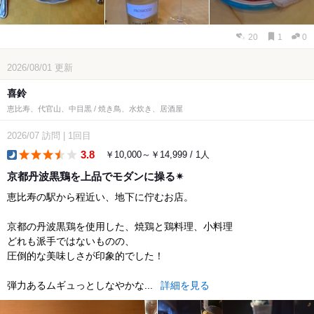
20
1
0
2026/08/01
更新
喜鈴
恵比寿、代官山、中目黒 / 焼き鳥、水炊き、居酒屋
2026/07
訪問
|
1回目
3.8
￥10,000～￥14,999 / 1人
dinner
京都丹波黒鶏を上品でモダンに操る✴︎
恵比寿の駅から程近い、地下に佇むお店。
京都の丹波黒鶏を使用した、焼鶏と鶏料理、小料理
どれも派手ではないものの、
圧倒的な美味しさが印象的でした！
弾力あるムギュっとしなやかな...
詳細を見る