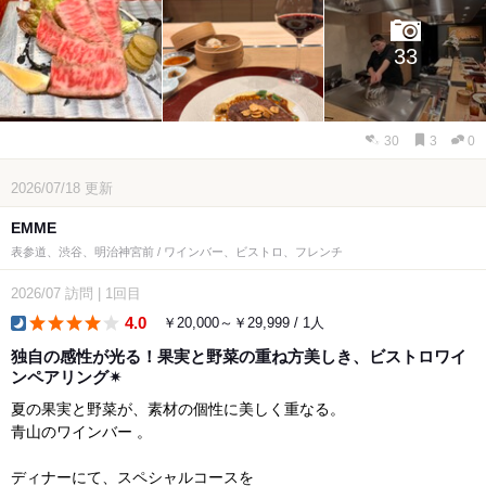
33
30
3
0
2026/07/18
更新
EMME
表参道、渋谷、明治神宮前 / ワインバー、ビストロ、フレンチ
2026/07
訪問
|
1回目
4.0
￥20,000～￥29,999 / 1人
dinner
独自の感性が光る！果実と野菜の重ね方美しき、ビストロワイ
ンペアリング✴︎
夏の果実と野菜が、素材の個性に美しく重なる。
青山のワインバー 。
ディナーにて、スペシャルコースを