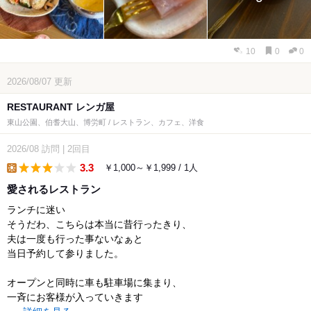
10
0
0
2026/08/07
更新
RESTAURANT レンガ屋
東山公園、伯耆大山、博労町 / レストラン、カフェ、洋食
2026/08
訪問
|
2回目
3.3
￥1,000～￥1,999 / 1人
lunch
愛されるレストラン
ランチに迷い
そうだわ、こちらは本当に昔行ったきり、
夫は一度も行った事ないなぁと
当日予約して参りました。
オープンと同時に車も駐車場に集まり、
一斉にお客様が入っていきます