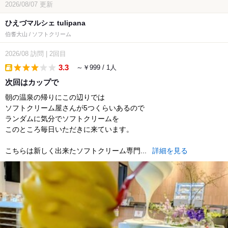
2026/08/07
更新
ひえづマルシェ tulipana
伯耆大山 / ソフトクリーム
2026/08
訪問
|
2回目
3.3
～￥999 / 1人
takeout
次回はカップで
朝の温泉の帰りにこの辺りでは
ソフトクリーム屋さんが5つくらいあるので
ランダムに気分でソフトクリームを
このところ毎日いただきに来ています。
こちらは新しく出来たソフトクリーム専門...
詳細を見る