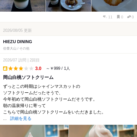
11
0
0
2026/08/05
更新
HIEZU DINING
伯耆大山 / その他
2026/07
訪問
|
2回目
3.0
～￥999 / 1人
takeout
岡山白桃ソフトクリーム
ずっとこの時期はシャインマスカットの
ソフトクリームだったそうで、
今年初めて岡山白桃ソフトクリームだそうです。
朝の温泉帰りに寄って
こちらで岡山白桃ソフトクリームをいただきました。
...
詳細を見る