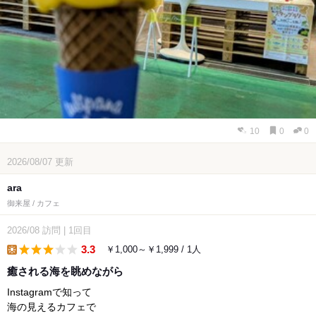
10
0
0
2026/08/07
更新
ara
御来屋 / カフェ
2026/08
訪問
|
1回目
3.3
￥1,000～￥1,999 / 1人
lunch
癒される海を眺めながら
Instagramで知って
海の見えるカフェで