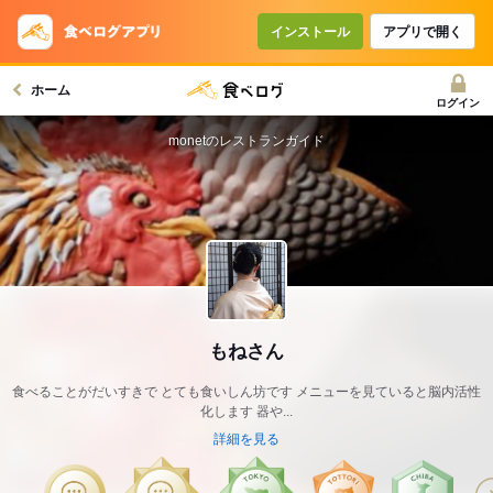
インストール
アプリで開く
ホーム
ログイン
monetのレストランガイド
もねさん
食べることがだいすきで とても食いしん坊です メニューを見ていると脳内活性
化します 器や...
詳細を見る