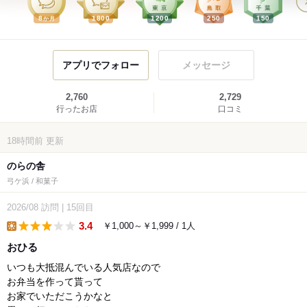
8
1800
1200
250
150
か月
アプリでフォロー
メッセージ
2,760
2,729
行ったお店
口コミ
18時間前
更新
のらの舎
弓ケ浜 / 和菓子
2026/08
訪問
|
15回目
3.4
￥1,000～￥1,999 / 1人
lunch
おひる
いつも大抵混んでいる人気店なので
お弁当を作って貰って
お家でいただこうかなと