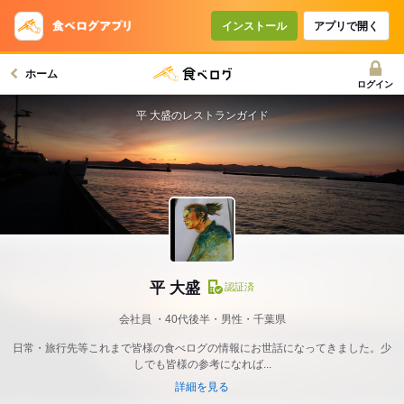
インストール
アプリで開く
ホーム
ログイン
平 大盛のレストランガイド
平 大盛
認証済
会社員
40代後半・男性・千葉県
日常・旅行先等これまで皆様の食べログの情報にお世話になってきました。少
しでも皆様の参考になれば...
詳細を見る