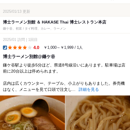
2025/01/13
更新
博士ラーメン別館 ＆ HAKASE Thai 博士レストラン本店
鎌ケ谷、初富 / タイ料理、カレー、ラーメン
2025/01
訪問
|
1回目
4.0
￥1,000～￥1,999 / 1人
dinner
博士ラーメン別館@鎌ケ谷
鎌ケ谷駅より徒歩5分ほど、県道8号線沿いにあります。駐車場は店
前に20台以上は停められます。
店内は広くカウンター、テーブル、小上がりもありました。券売機
はなく、メニューを見て口頭で注文し...
詳細を見る