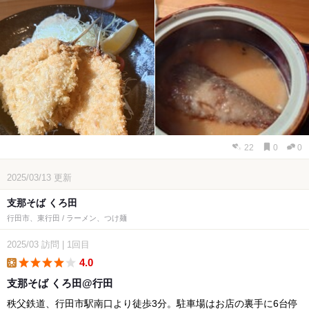
22
0
0
2025/03/13
更新
支那そば くろ田
行田市、東行田 / ラーメン、つけ麺
2025/03
訪問
|
1回目
4.0
lunch
支那そば くろ田@行田
秩父鉄道、行田市駅南口より徒歩3分。駐車場はお店の裏手に6台停