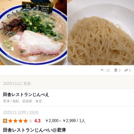
35
0
0
2025/11/12
更新
田舎レストランじんべえ
君津 / 海鮮、居酒屋、食堂
2025/11
訪問
|
1回目
4.3
￥2,000～￥2,999 / 1人
lunch
田舎レストランじんべい@君津