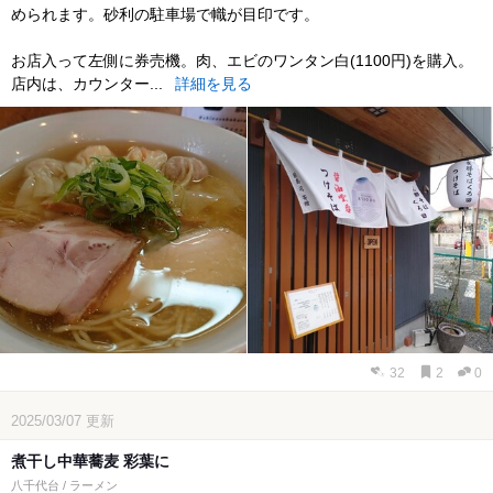
められます。砂利の駐車場で幟が目印です。
お店入って左側に券売機。肉、エビのワンタン白(1100円)を購入。
店内は、カウンター...
詳細を見る
32
2
0
2025/03/07
更新
煮干し中華蕎麦 彩葉に
八千代台 / ラーメン