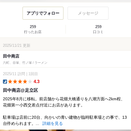
アプリでフォロー
メッセージ
259
259
行ったお店
口コミ
2025/11/21
更新
田中商店
六町、谷塚、竹ノ塚 / ラーメン
2025/11
訪問
|
1回目
4.3
dinner
田中商店@足立区
2025年8月に移転。前店舗から花畑大橋通りを八潮方面へ2km程、
花畑第一小西交差点付近にお店があります。
駐車場は店前に20台、向かいの青い建物が臨時駐車場との事で、13
台停められます。...
詳細を見る