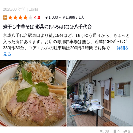
2025/03
訪問
|
1回目
4.0
￥1,000～￥1,999 / 1人
lunch
煮干し中華そば 彩葉に(いろはに)@八千代台
京成八千代台駅東口より徒歩5分ほど、ゆうゆう通りから、ちょっと
入った所にあります。お店の専用駐車場は無し、近隣にｺｲﾝﾊﾟｰｷﾝｸﾞ
330円/30分、ユアエルムの駐車場は200円/1時間でお得で...
詳細を
見る
28
0
0