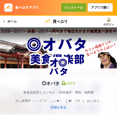
インストール
アプリで開く
ホーム
ログイン
少し休憩～('◇')ゞ
◎オバタ
認証済
飲食店経営とコンサル
30代後半・男性・福岡県
少し休憩中～～～('◇')ゞ ,-､／■＼ (_■) (´∀｀) おにぎり...
詳細を見る