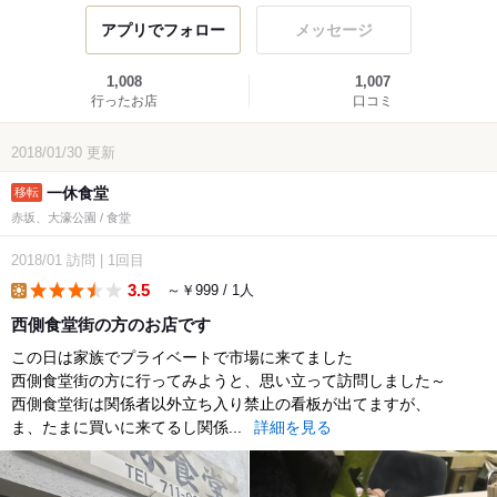
アプリでフォロー
メッセージ
1,008
1,007
行ったお店
口コミ
2018/01/30
更新
一休食堂
赤坂、大濠公園 / 食堂
2018/01
訪問
|
1回目
3.5
～￥999 / 1人
lunch
西側食堂街の方のお店です
この日は家族でプライベートで市場に来てました
西側食堂街の方に行ってみようと、思い立って訪問しました～
西側食堂街は関係者以外立ち入り禁止の看板が出てますが、
ま、たまに買いに来てるし関係...
詳細を見る