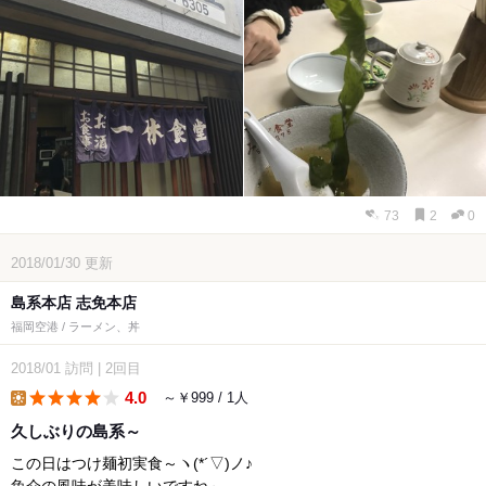
73
2
0
2018/01/30
更新
島系本店 志免本店
福岡空港 / ラーメン、丼
2018/01
訪問
|
2回目
4.0
～￥999 / 1人
lunch
久しぶりの島系～
この日はつけ麺初実食～ヽ(*´▽)ノ♪