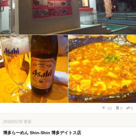
33
0
0
2018/01/30
更新
博多らーめん Shin-Shin 博多デイトス店