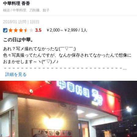
中華料理 香香
柚須 / 中華料理、刀削麺、餃子
2018/01
訪問
|
1回目
3.5
￥2,000～￥2,999 / 1人
dinner
この日は中華。
あれ？写メ撮れてなかったな(￣▽￣;)
色々写真撮ってたんですが、なんか保存されてなかったんで想像に
おまかせします～ヽ(*´▽)ノ♪
－－－－－－－－－－－－－－－－－－－－－－－－－－－－...
詳細を見る