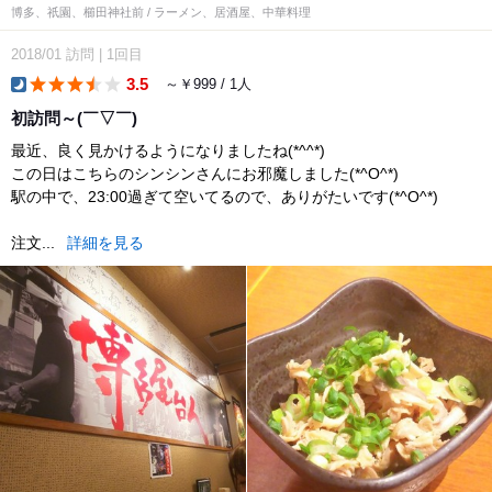
博多、祇園、櫛田神社前 / ラーメン、居酒屋、中華料理
2018/01
訪問
|
1回目
3.5
～￥999 / 1人
dinner
初訪問～(￣▽￣)
最近、良く見かけるようになりましたね(*^^*)
この日はこちらのシンシンさんにお邪魔しました(*^O^*)
駅の中で、23:00過ぎて空いてるので、ありがたいです(*^O^*)
注文...
詳細を見る