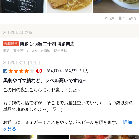
45
1
0
2018/01/30
更新
博多もつ鍋 二十四 博多南店
博多、東比恵 / もつ鍋、居酒屋、郷土料理
2018/01
訪問
|
1回目
4.0
￥4,000～￥4,999 / 1人
dinner
馬刺やゴマ鯖など、レベル高いですね～
この日の夜はこちらにお邪魔しました～
もつ鍋のお店ですが、そこまでお腹は空いていなく、もつ鍋以外の
単品で攻めましたよ～(￣▽￣)
お通しに、ミミガー！これをやりながらビールを頂きます...
詳細
を見る