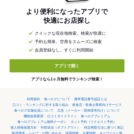
より便利になったアプリで
快適にお店探し
クイックな現在地検索。検索が快適に
予約も簡単。空席をスムーズに検索
会員登録なし。すぐに利用開始
アプリで開く
アプリなら1ヶ月無料でランキング検索！
利用規約
食べログについて
携帯電話番号認証とは
口コミ・ランキングに対する取り組み
飲食店・飲食企業様向けサービス
食べログ店舗会員について
広告（メーカー・団体様等向け）について
機能改善要望
口コミガイドライン
食べログプレミアム
食べログプレミアム無料クーポン
ネット予約（リクエスト予約）
個人情報保護方針
外部送信（オプトアウト）
特定商取引法に基づく表記
推奨環境
ヘルプ・お問い合わせ
採用情報
企業情報
キーワード一覧