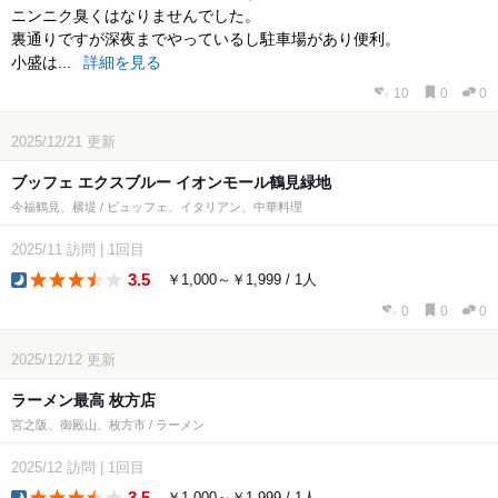
ニンニク臭くはなりませんでした。
裏通りですが深夜までやっているし駐車場があり便利。
小盛は...
詳細を見る
10
0
0
2025/12/21
更新
ブッフェ エクスブルー イオンモール鶴見緑地
今福鶴見、横堤 / ビュッフェ、イタリアン、中華料理
2025/11
訪問
|
1回目
3.5
￥1,000～￥1,999 / 1人
dinner
0
0
0
2025/12/12
更新
ラーメン最高 枚方店
宮之阪、御殿山、枚方市 / ラーメン
2025/12
訪問
|
1回目
3.5
￥1,000～￥1,999 / 1人