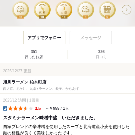
50
10
10
5
5
アプリでフォロー
メッセージ
351
326
行ったお店
口コミ
2025/12/27
更新
旭川ラーメン 柏木町店
西ノ京、尼ケ辻、九条 / ラーメン、餃子、からあげ
2025/12
訪問
|
1回目
3.5
～￥999 / 1人
dinner
スタミナラーメン味噌中盛 いただきました。
自家ブレンドの辛味噌を使用したスープと北海道産小麦を使用した
麺の相性が良くて美味しかったです。