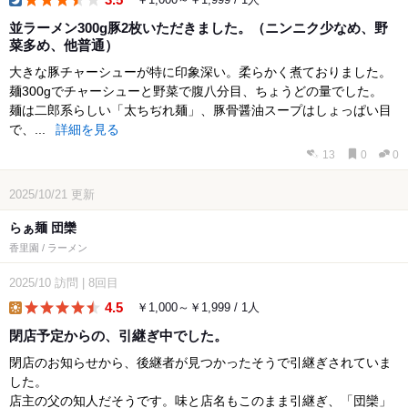
dinner
並ラーメン300g豚2枚いただきました。（ニンニク少なめ、野
菜多め、他普通）
大きな豚チャーシューが特に印象深い。柔らかく煮ておりました。
麺300gでチャーシューと野菜で腹八分目、ちょうどの量でした。
麺は二郎系らしい「太ちぢれ麺」、豚骨醤油スープはしょっぱい目
で、...
詳細を見る
13
0
0
2025/10/21
更新
らぁ麺 団欒
香里園 / ラーメン
2025/10
訪問
|
8回目
4.5
￥1,000～￥1,999 / 1人
lunch
閉店予定からの、引継ぎ中でした。
閉店のお知らせから、後継者が見つかったそうで引継ぎされていま
した。
店主の父の知人だそうです。味と店名もこのまま引継ぎ、「団欒」