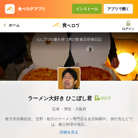
インストール
アプリで開く
ホーム
ログイン
心に7つの傷を持つ男の飲食店徘徊日記
ラーメン大好き ひこぼし君
認証済
忍者
男性・大阪府
枚方市在職在住。 交野・枚方のラーメン専門店を全店制覇中。 旅行先などで
は、郷土料理や地元...
詳細を見る