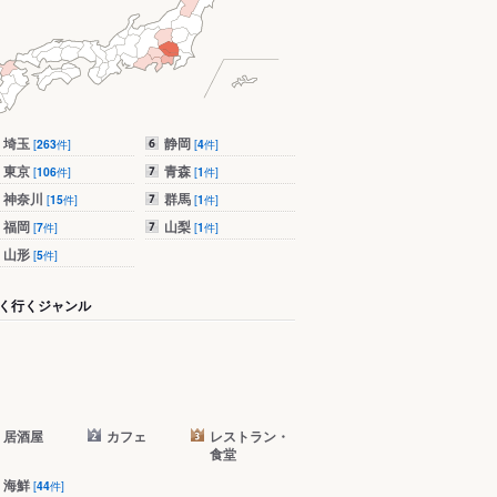
埼玉
静岡
[
263
件]
[
4
件]
東京
青森
[
106
件]
[
1
件]
神奈川
群馬
[
15
件]
[
1
件]
福岡
山梨
[
7
件]
[
1
件]
山形
[
5
件]
く行くジャンル
居酒屋
カフェ
レストラン・
食堂
海鮮
[
44
件]