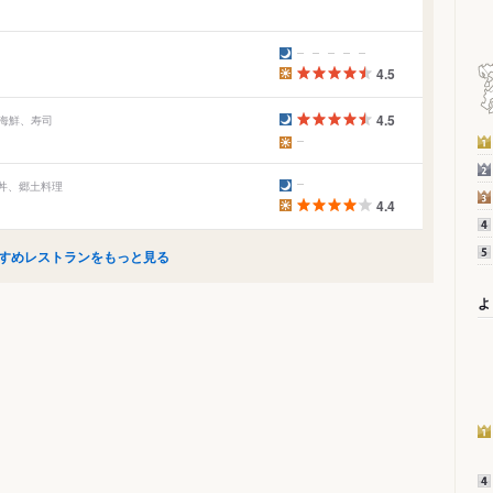
4.5
4.5
、海鮮、寿司
鮮丼、郷土料理
4.4
すめレストランをもっと見る
よ