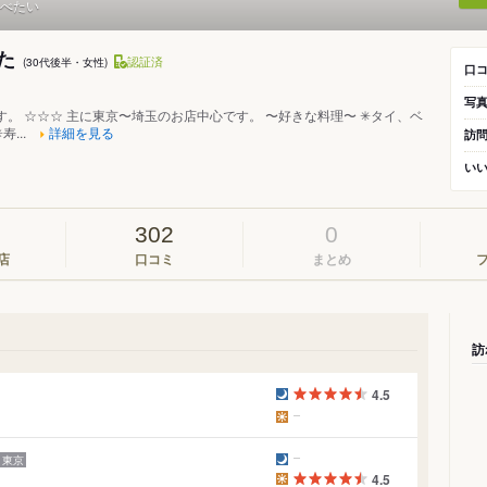
べたい
すた
認証済
(30代後半・女性)
口
写
す。 ☆☆☆ 主に東京〜埼玉のお店中心です。 〜好きな料理〜 ✳︎タイ、ベ
寿...
詳細を見る
訪
い
302
0
店
口コミ
まとめ
訪
4.5
東京
4.5