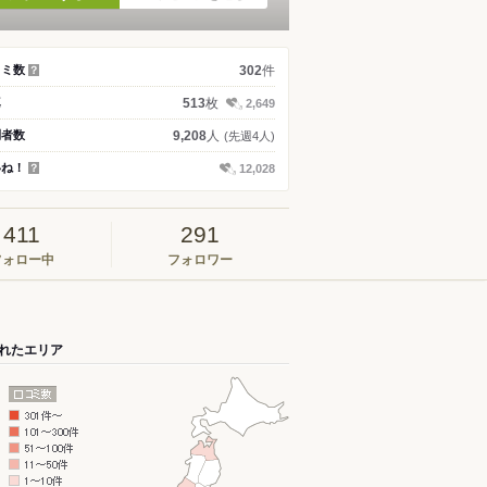
件
コミ数
302
？
枚
真
513
2,649
人
問者数
9,208
(先週4人)
いね！
12,028
？
411
291
フォロー中
フォロワー
れたエリア