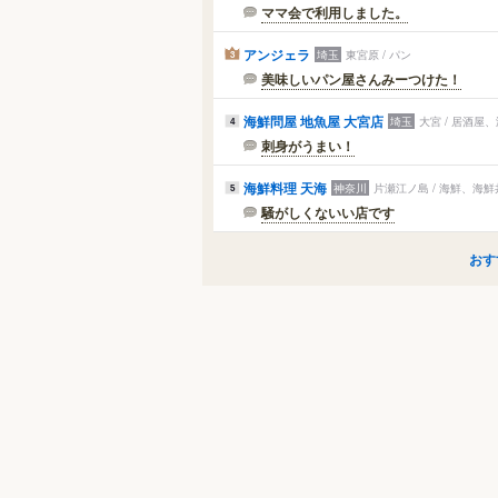
ママ会で利用しました。
アンジェラ
埼玉
東宮原 / パン
3
美味しいパン屋さんみーつけた！
海鮮問屋 地魚屋 大宮店
埼玉
大宮 / 居酒屋
4
刺身がうまい！
海鮮料理 天海
神奈川
片瀬江ノ島 / 海鮮、海
5
騒がしくないい店です
おす