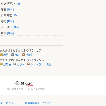
イタリアン
[
32
件]
洋食
[
28
件]
日本料理
[
26
件]
寿司
[
25
件]
ラーメン
[
24
件]
焼肉
[
23
件]
まんまぱすたさんのよく行くエリア
埼玉
東京
神奈川
まんまぱすたさんのよく行くジャンル
居酒屋
カフェ
レストラン・食堂
毎日の外食が楽しくなるグルメ情報
いて
|
広告（メーカー・団体様等向け）について