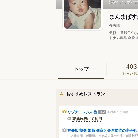
おなかいっぱい食
まんまぱ
介護職
気軽に登録OKで
トナム料理全般 ✳︎
403
トップ
行ったお
おすすめレストラン
リゾナーレ八ヶ岳
山梨
小淵沢 / その他
1
家族旅行にて利用
神楽坂 割烹 加賀 個室と会席接待の宴会処
2
牛込神楽坂、飯田橋、神楽坂 / 日本料理、創作料理