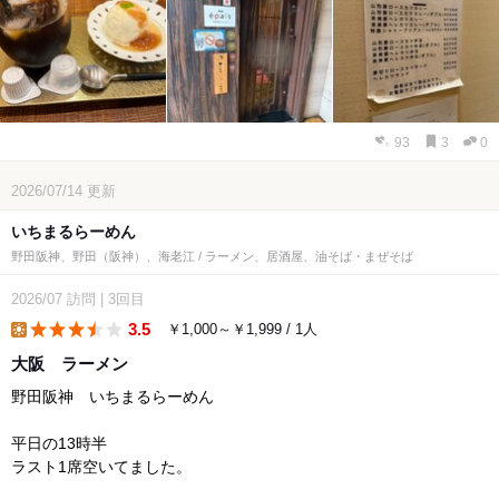
93
3
0
2026/07/14
更新
いちまるらーめん
野田阪神、野田（阪神）、海老江 / ラーメン、居酒屋、油そば・まぜそば
2026/07
訪問
|
3回目
3.5
￥1,000～￥1,999 / 1人
lunch
大阪 ラーメン
野田阪神 いちまるらーめん
平日の13時半
ラスト1席空いてました。