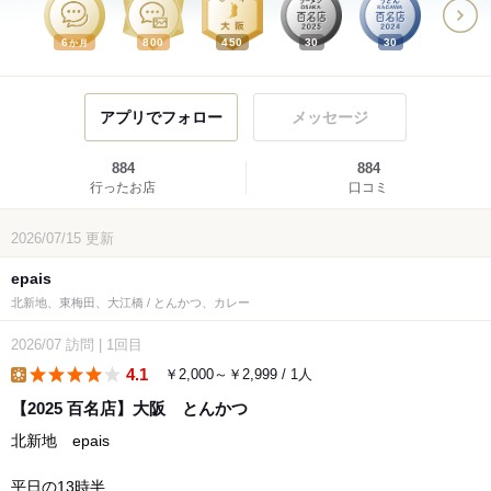
6
800
450
30
30
か月
アプリでフォロー
メッセージ
884
884
行ったお店
口コミ
2026/07/15
更新
epais
北新地、東梅田、大江橋 / とんかつ、カレー
2026/07
訪問
|
1回目
4.1
￥2,000～￥2,999 / 1人
lunch
【2025 百名店】大阪 とんかつ
北新地 epais
平日の13時半