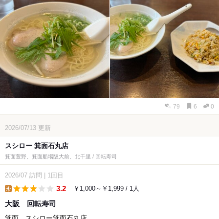
79
6
0
2026/07/13
更新
スシロー 箕面石丸店
箕面萱野、箕面船場阪大前、北千里 / 回転寿司
2026/07
訪問
|
1回目
3.2
￥1,000～￥1,999 / 1人
lunch
大阪 回転寿司
箕面 スシロー箕面石丸店