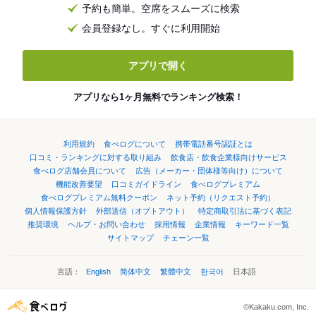
予約も簡単。空席をスムーズに検索
会員登録なし。すぐに利用開始
アプリで開く
アプリなら1ヶ月無料でランキング検索！
利用規約
食べログについて
携帯電話番号認証とは
口コミ・ランキングに対する取り組み
飲食店・飲食企業様向けサービス
食べログ店舗会員について
広告（メーカー・団体様等向け）について
機能改善要望
口コミガイドライン
食べログプレミアム
食べログプレミアム無料クーポン
ネット予約（リクエスト予約）
個人情報保護方針
外部送信（オプトアウト）
特定商取引法に基づく表記
推奨環境
ヘルプ・お問い合わせ
採用情報
企業情報
キーワード一覧
サイトマップ
チェーン一覧
言語：
English
简体中文
繁體中文
한국어
日本語
©Kakaku.com, Inc.