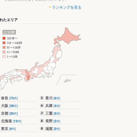
ランキングを見る
れたエリア
奈良
香川
[
73
件]
[
6
件]
大阪
兵庫
[
39
件]
[
4
件]
京都
三重
[
20
件]
[
3
件]
北海道
長野
[
13
件]
[
2
件]
東京
滋賀
[
6
件]
[
2
件]