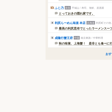
ふじ乃
奈良
平城山 / 寿司、海鮮、居酒屋
3
とっておきの隠れ家です。
利尻らーめん味楽 本店
北海道
利尻町その他 
4
最高の利尻昆布でとったラーメンスー
成隆行蟹王府
中国
南京東路 / 中華料理
5
秋の味覚、上海蟹！ 是非とも食べに
おす