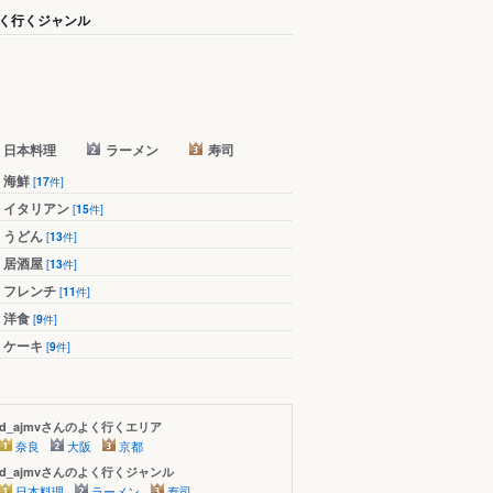
く行くジャンル
日本料理
ラーメン
寿司
海鮮
[
17
件]
イタリアン
[
15
件]
うどん
[
13
件]
居酒屋
[
13
件]
フレンチ
[
11
件]
洋食
[
9
件]
ケーキ
[
9
件]
d_ajmvさんのよく行くエリア
奈良
大阪
京都
d_ajmvさんのよく行くジャンル
日本料理
ラーメン
寿司