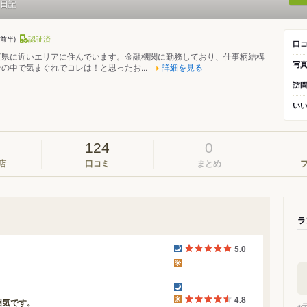
日記
認証済
代前半)
口
某県に近いエリアに住んでいます。金融機関に勤務しており、仕事柄結構
写
の中で気まぐれでコレは！と思ったお...
詳細を見る
訪
い
124
0
店
口コミ
まとめ
ラ
5.0
4.8
囲気です。
※