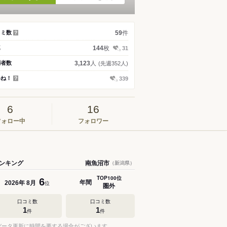
件
コミ数
59
？
枚
真
144
31
人
問者数
3,123
(先週352人)
いね！
339
？
6
16
フォロー中
フォロワー
ンキング
南魚沼市
（新潟県）
TOP100位
6
年間
年
月
2026
8
位
圏外
口コミ数
口コミ数
1
1
件
件
データ更新に時間を要する場合がございます。