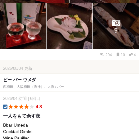
9
294
10
4
2026/08/04
更新
ビー バー ウメダ
西梅田、大阪梅田（阪神）、大阪 / バー
2026/04
訪問
|
6回目
4.3
dinner
一人をもて余す夜
Bbar Umeda
Cocktail Gimlet
Wine Pauillac