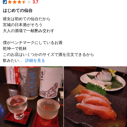
3.7
dinner
はじめての仙台
彼女は初めての仙台だから
宮城の日本酒がそろう
大人の酒場で一献酌み交わす
僕がベンチマークにしているお酒
乾坤一で乾杯
このお店はいくつかのサイズで酒を注文できるから
飲みたい...
詳細を見る