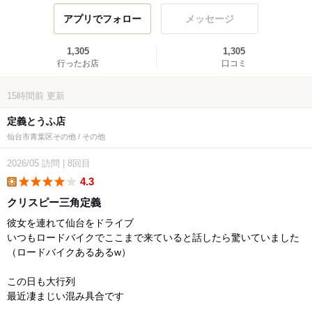
アプリでフォロー
メッセージ
1,305
1,305
行ったお店
口コミ
15時間前
更新
定義とうふ店
仙台市青葉区その他 / その他
2026/05
訪問
|
8回目
4.3
lunch
クリスピー三角定義
彼女を連れて仙台をドライブ
いつもロードバイクでここまで来ていると話したら驚いていました
（ロードバイクあるあるw）
この日も大行列
最近凄まじい混み具合です