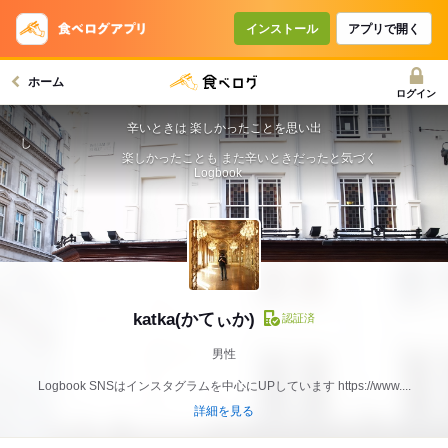
インストール
アプリで開く
ホーム
ログイン
辛いときは 楽しかったことを思い出
し
楽しかったことも また辛いときだったと気づく
Logbook
katka(かてぃか)
認証済
男性
Logbook SNSはインスタグラムを中心にUPしています https://www....
詳細を見る