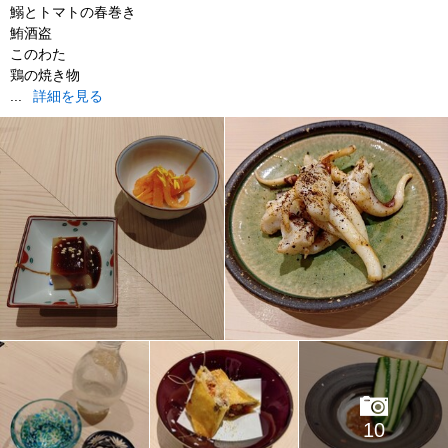
鰯とトマトの春巻き
鮪酒盗
このわた
鶏の焼き物
...
詳細を見る
10