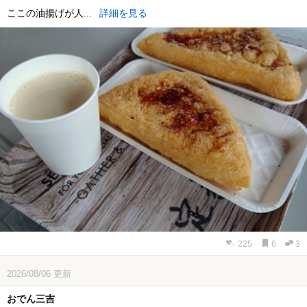
ここの油揚げが人...
詳細を見る
225
6
3
2026/08/06
更新
おでん三吉