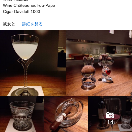
Wine Châteauneuf-du-Pape
Cigar Davidoff 1000
彼女と...
詳細を見る
14