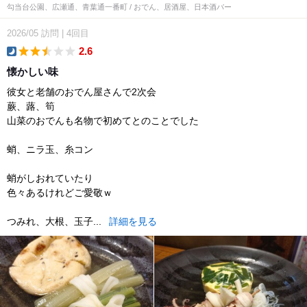
勾当台公園、広瀬通、青葉通一番町 / おでん、居酒屋、日本酒バー
2026/05
訪問
|
4回目
2.6
dinner
懐かしい味
彼女と老舗のおでん屋さんで2次会
蕨、蕗、筍
山菜のおでんも名物で初めてとのことでした
蛸、ニラ玉、糸コン
蛸がしおれていたり
色々あるけれどご愛敬ｗ
つみれ、大根、玉子...
詳細を見る