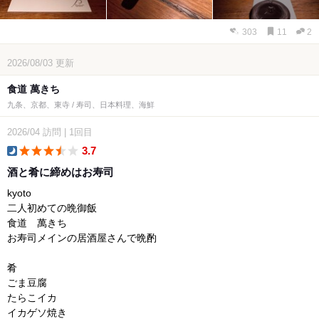
303
11
2
2026/08/03
更新
食道 萬きち
九条、京都、東寺 / 寿司、日本料理、海鮮
2026/04
訪問
|
1回目
3.7
dinner
酒と肴に締めはお寿司
kyoto
二人初めての晩御飯
食道 萬きち
お寿司メインの居酒屋さんで晩酌
肴
ごま豆腐
たらこイカ
イカゲソ焼き