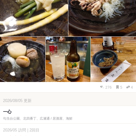
276
5
4
2026/08/05
更新
一心
勾当台公園、北四番丁、広瀬通 / 居酒屋、海鮮
2026/05
訪問
|
2回目