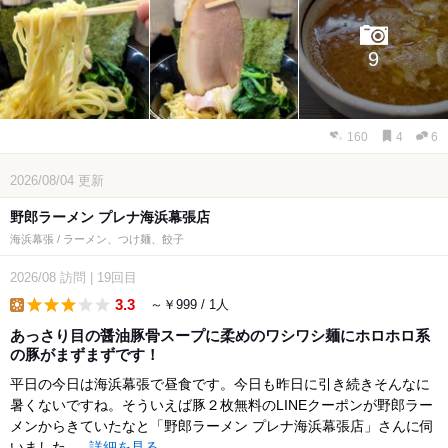
9
160
4
6
2026/08/04
更新
野郎ラーメン プレナ海浜幕張店
海浜幕張 / ラーメン、つけ麺、餃子
2026/08
訪問
|
19回目
3.3
～￥999 / 1人
lunch
あっさり目の醤油豚骨スープに柔めのワシワシ麺にホロホロ系
の豚がまずまずです！
平日の今日は海浜幕張で昼食です。今日も昨日に引き続きそんなに
暑くないですね。そういえば豚２枚無料のLINEクーポンが野郎ラー
メンからきていたなと「野郎ラーメン プレナ海浜幕張店」さんに伺
いました...
詳細を見る