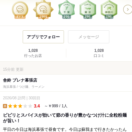
8
1000
300
350
150
か月
アプリでフォロー
メッセージ
1,028
1,028
行ったお店
口コミ
15分前
更新
舎鈴 プレナ幕張店
海浜幕張 / つけ麺、ラーメン
2026/08
訪問
|
30回目
3.4
～￥999 / 1人
lunch
ピピリとスパイスが効いて節の香りが豊かなつけ汁に全粒粉麺
が旨い！
平日の今日は海浜幕張で昼食です。今日は蘇我まで行きたかったん