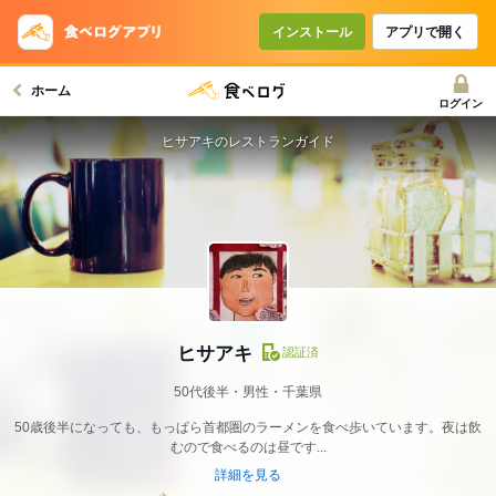
インストール
アプリで開く
ホーム
ログイン
ヒサアキのレストランガイド
ヒサアキ
認証済
50代後半・男性・千葉県
50歳後半になっても、もっぱら首都圏のラーメンを食べ歩いています。夜は飲
むので食べるのは昼です...
詳細を見る