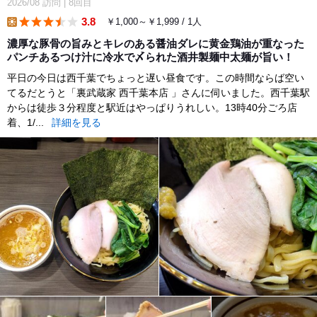
2026/08
訪問
|
8回目
3.8
￥1,000～￥1,999 / 1人
lunch
濃厚な豚骨の旨みとキレのある醤油ダレに黄金鶏油が重なった
パンチあるつけ汁に冷水で〆られた酒井製麺中太麺が旨い！
平日の今日は西千葉でちょっと遅い昼食です。この時間ならば空い
てるだとうと「裏武蔵家 西千葉本店 」さんに伺いました。西千葉駅
からは徒歩３分程度と駅近はやっぱりうれしい。13時40分ごろ店
着、1/...
詳細を見る