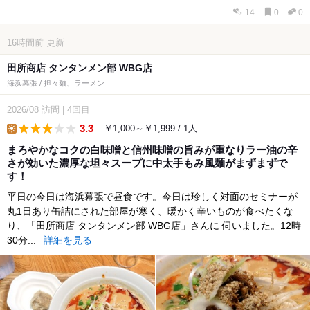
14
0
0
16時間前
更新
田所商店 タンタンメン部 WBG店
海浜幕張 / 担々麺、ラーメン
2026/08
訪問
|
4回目
3.3
￥1,000～￥1,999 / 1人
lunch
まろやかなコクの白味噌と信州味噌の旨みが重なりラー油の辛
さが効いた濃厚な坦々スープに中太手もみ風麺がまずまずで
す！
平日の今日は海浜幕張で昼食です。今日は珍しく対面のセミナーが
丸1日あり缶詰にされた部屋が寒く、暖かく辛いものが食べたくな
り、「田所商店 タンタンメン部 WBG店」さんに 伺いました。12時
30分...
詳細を見る