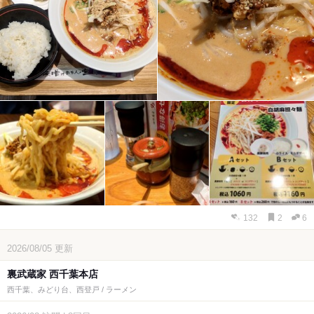
132
2
6
2026/08/05
更新
裏武蔵家 西千葉本店
西千葉、みどり台、西登戸 / ラーメン