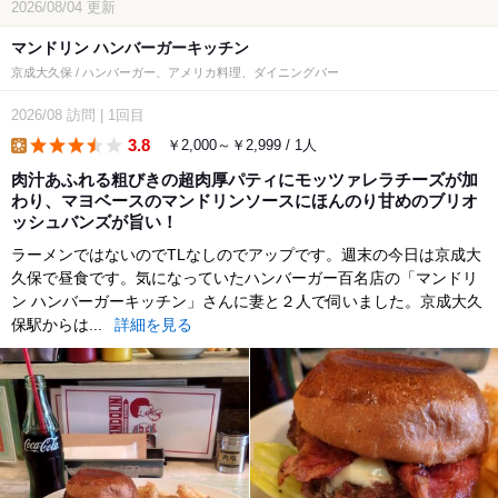
2026/08/04
更新
マンドリン ハンバーガーキッチン
京成大久保 / ハンバーガー、アメリカ料理、ダイニングバー
2026/08
訪問
|
1回目
3.8
￥2,000～￥2,999 / 1人
lunch
肉汁あふれる粗びきの超肉厚パティにモッツァレラチーズが加
わり、マヨベースのマンドリンソースにほんのり甘めのブリオ
ッシュバンズが旨い！
ラーメンではないのでTLなしのでアップです。週末の今日は京成大
久保で昼食です。気になっていたハンバーガー百名店の「マンドリ
ン ハンバーガーキッチン」さんに妻と２人で伺いました。京成大久
保駅からは...
詳細を見る