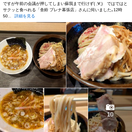
ですが午前の会議が押してしまい蘇我まで行けず( ;∀;) ではではと
サクッと食べれる「舎鈴 プレナ幕張店」さんに伺いました｡12時
50...
詳細を見る
10