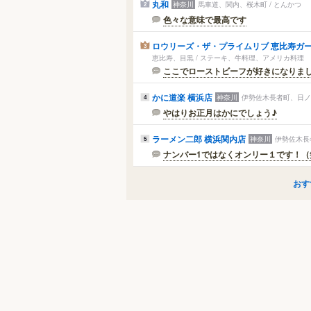
丸和
神奈川
馬車道、関内、桜木町 / とんかつ
2
色々な意味で最高です
ロウリーズ・ザ・プライムリブ 恵比寿ガ
3
恵比寿、目黒 / ステーキ、牛料理、アメリカ料理
ここでローストビーフが好きになりま
かに道楽 横浜店
神奈川
伊勢佐木長者町、日ノ
4
やはりお正月はかにでしょう♪
ラーメン二郎 横浜関内店
神奈川
伊勢佐木長
5
ナンバー1ではなくオンリー１です！（
おす