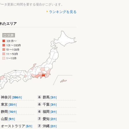
データ更新に時間を要する場合がございます。
ランキングを見る
れたエリア
神奈川
群馬
[
396
件]
[
3
件]
東京
千葉
[
35
件]
[
3
件]
静岡
福岡
[
16
件]
[
3
件]
山梨
愛知
[
9
件]
[
2
件]
オーストラリア
沖縄
[
5
件]
[
2
件]