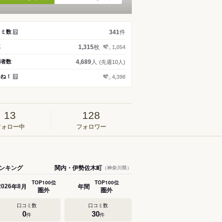
件
コミ数
341
？
枚
真
1,315
1,054
人
問者数
4,689
(先週10人)
いね！
4,398
？
13
128
フォロー中
フォロワー
ンキング
関内・伊勢佐木町
（神奈川県）
TOP100位
TOP100位
年
月
年間
2026
8
圏外
圏外
口コミ数
口コミ数
0
30
件
件