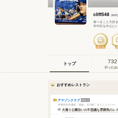
ダイエットがなか
cliff548
(5
食べること大好
市中区を中心にい
8
か月
732
トップ
行ったお
おすすめレストラン
アマゾンクラブ
神奈川
1
伊勢佐木長者町、関内、石川町 / ダイニングバー
大通り公園沿いの不思議な雰囲気のレ