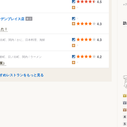
4.5
※
ーデンプレイス店
東京
訪
4.3
した！
4.3
出町、関内 / かに、日本料理、海鮮
4.2
者町、日ノ出町、関内 / ラーメン
笑）
すめレストランをもっと見る