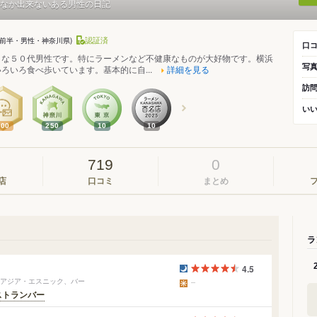
なか出来ないある男性の日記
認証済
0代前半・男性・神奈川県)
口
きな５０代男性です。特にラーメンなど不健康なものが大好物です。横浜
写
ろいろ食べ歩いています。基本的に自...
詳細を見る
訪
い
300
250
10
10
719
0
店
口コミ
まとめ
ラ
4.5
、アジア・エスニック、バー
ストランバー