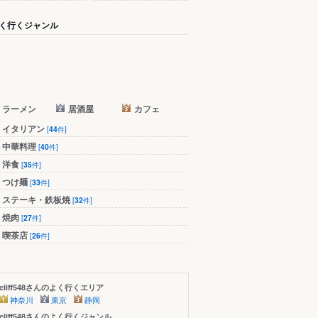
く行くジャンル
ラーメン
居酒屋
カフェ
イタリアン
[
44
件]
中華料理
[
40
件]
洋食
[
35
件]
つけ麺
[
33
件]
ステーキ・鉄板焼
[
32
件]
焼肉
[
27
件]
喫茶店
[
26
件]
cliff548さんのよく行くエリア
神奈川
東京
静岡
cliff548さんのよく行くジャンル