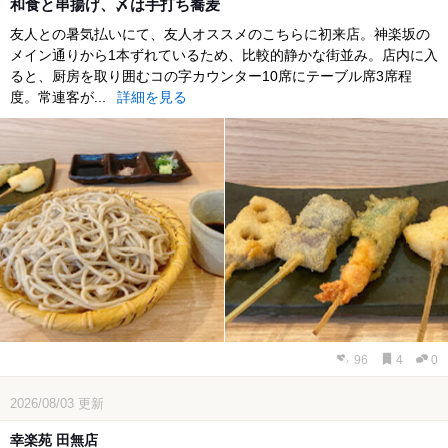
和食と串揚げ、〆は手打ち蕎麦
友人との暑気払いにて、友人オススメのこちらに初来店。神楽坂の
メイン通りから1本ずれているため、比較的静かな街並み。店内に入
ると、厨房を取り囲むコの字カウンター10席にテーブル席3席程
度。常連客が...
詳細を見る
96
4
0
2026/08/03
更新
幸楽苑 田無店