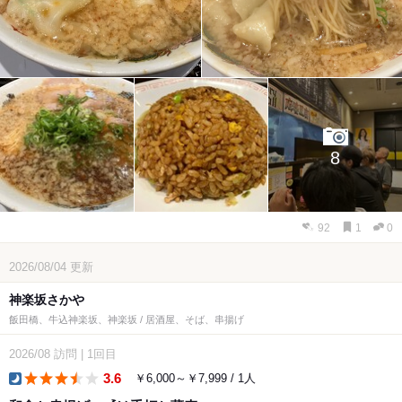
8
92
1
0
2026/08/04
更新
神楽坂さかや
飯田橋、牛込神楽坂、神楽坂 / 居酒屋、そば、串揚げ
2026/08
訪問
|
1回目
3.6
￥6,000～￥7,999 / 1人
dinner