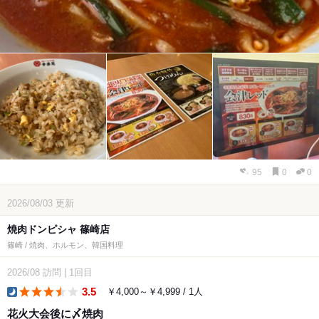
95
0
0
2026/08/03
更新
焼肉ドンピシャ 篠崎店
篠崎 / 焼肉、ホルモン、韓国料理
2026/08
訪問
|
1回目
3.5
￥4,000～￥4,999 / 1人
dinner
花火大会後に〆焼肉