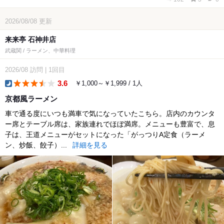
2026/08/08
更新
来来亭 石神井店
武蔵関 / ラーメン、中華料理
2026/08
訪問
|
1回目
3.6
￥1,000～￥1,999 / 1人
dinner
京都風ラーメン
車で通る度にいつも満車で気になっていたこちら。店内のカウンタ
ー席とテーブル席は、家族連れでほぼ満席。メニューも豊富で、息
子は、王道メニューがセットになった「がっつりA定食（ラーメ
ン、炒飯、餃子）...
詳細を見る