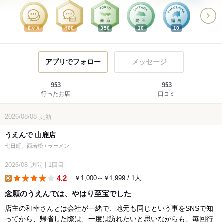
8
400
350
10
10
か月
アプリでフォロー
メッセージ
953
953
行ったお店
口コミ
2026/08/08
更新
うえんで 山鹿店
七日町、西若松 / ラーメン
2026/08
訪問
|
1回目
4.2
￥1,000～￥1,999 / 1人
lunch
念願のうえんでは、やはり至宝でした
店主の和幸さんとは会社が一緒で、地元も同じという事をSNSで知
ってから、帰省した際は、一度は訪れたいと思いながらも、毎回行