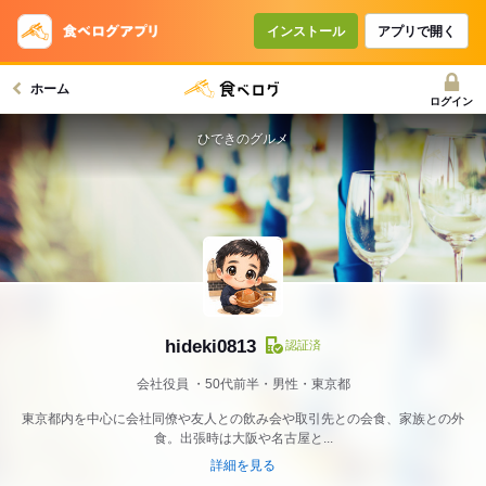
インストール
アプリで開く
ホーム
ログイン
ひできのグルメ
hideki0813
認証済
会社役員
50代前半・男性・東京都
東京都内を中心に会社同僚や友人との飲み会や取引先との会食、家族との外
食。出張時は大阪や名古屋と...
詳細を見る