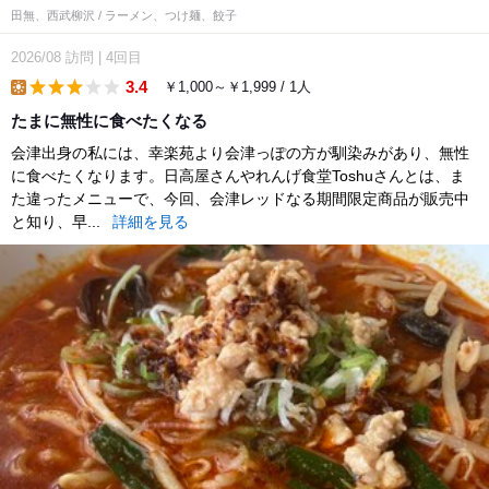
田無、西武柳沢 / ラーメン、つけ麺、餃子
2026/08
訪問
|
4回目
3.4
￥1,000～￥1,999 / 1人
lunch
たまに無性に食べたくなる
会津出身の私には、幸楽苑より会津っぽの方が馴染みがあり、無性
に食べたくなります。日高屋さんやれんげ食堂Toshuさんとは、ま
た違ったメニューで、今回、会津レッドなる期間限定商品が販売中
と知り、早...
詳細を見る