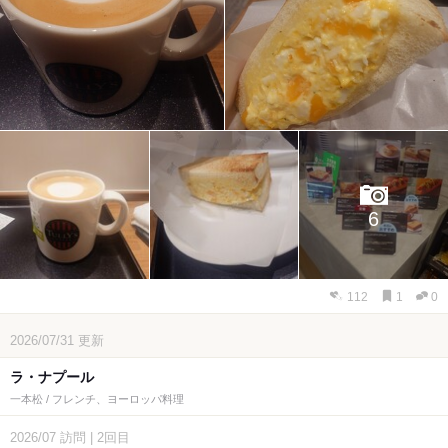
6
112
1
0
2026/07/31
更新
ラ・ナプール
一本松 / フレンチ、ヨーロッパ料理
2026/07
訪問
|
2回目