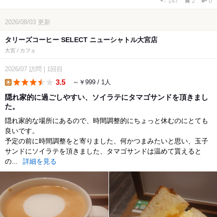
147
2
0
2026/08/03
更新
タリーズコーヒー SELECT ニューシャトル大宮店
大宮 / カフェ
2026/07
訪問
|
1回目
3.5
～￥999 / 1人
lunch
隠れ家的に過ごしやすい、ソイラテにタマゴサンドを頂きまし
た。
隠れ家的な場所にあるので、時間調整的にちょっと休むのにとても
良いです。
予定の前に時間調整をと寄りました、何かつまみたいと思い、玉子
サンドにソイラテを頂きました、タマゴサンドは温めて貰えると
の...
詳細を見る