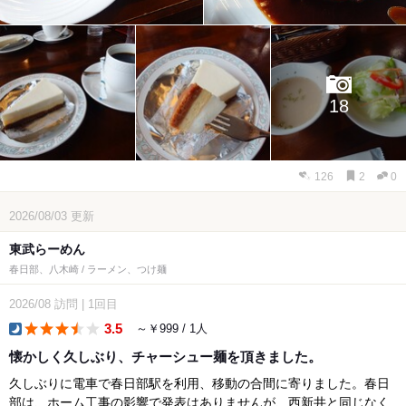
18
126
2
0
2026/08/03
更新
東武らーめん
春日部、八木崎 / ラーメン、つけ麺
2026/08
訪問
|
1回目
3.5
～￥999 / 1人
dinner
懐かしく久しぶり、チャーシュー麺を頂きました。
久しぶりに電車で春日部駅を利用、移動の合間に寄りました。春日
部は、ホーム工事の影響で発表はありませんが、西新井と同じなく