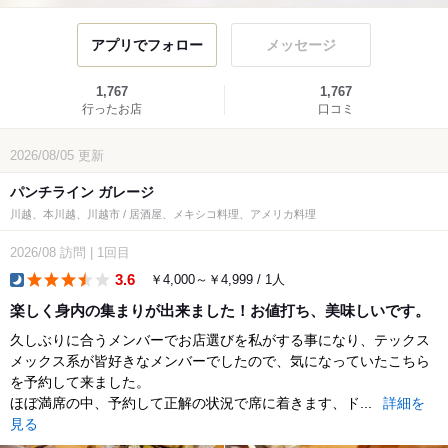
アプリでフォロー
メッセージ
1,767
1,767
行ったお店
口コミ
2026/08/05
更新
パンチライン ガレージ
川越、本川越、川越市 / 居酒屋、メキシコ料理、アメリカ料理
2026/08
訪問
|
1回目
3.6
￥4,000～￥4,999 / 1人
dinner
楽しく身内の集まりが出来ました！お値打ち、美味しいです。
久しぶりに合うメンバーでお店選びを私がする事になり、テックス
メックス系が皆好きなメンバーでしたので、気になっていたこちら
を予約して来ました。
ほぼ満席の中、予約して正解の状況で席に着きます、ド...
詳細を
見る