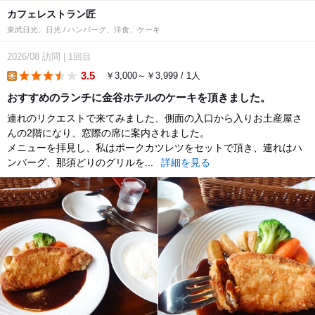
カフェレストラン匠
東武日光、日光 / ハンバーグ、洋食、ケーキ
2026/08
訪問
|
1回目
3.5
￥3,000～￥3,999 / 1人
lunch
おすすめのランチに金谷ホテルのケーキを頂きました。
連れのリクエストで来てみました、側面の入口から入りお土産屋さ
んの2階になり、窓際の席に案内されました。
メニューを拝見し、私はポークカツレツをセットで頂き、連れはハ
ンバーグ、那須どりのグリルを...
詳細を見る