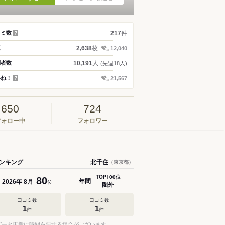
件
コミ数
217
？
枚
真
2,638
12,040
人
問者数
10,191
(先週18人)
いね！
21,567
？
650
724
フォロー中
フォロワー
ンキング
北千住
（東京都）
TOP100位
80
年間
年
月
2026
8
位
圏外
口コミ数
口コミ数
1
1
件
件
データ更新に時間を要する場合がございます。