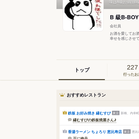
味はA級お値段B
B 級B-BO
会社員
お酒を愛してお
幸せを感じさせて
227
トップ
行ったお
おすすめレストラン
鉄板 お好み焼き 縁むすび
東京
新橋、内幸町
1
縁むすびの鉄板焼屋さん♪
香湯ラーメン ちょろり 恵比寿店
東京
恵比
2
正に絶品