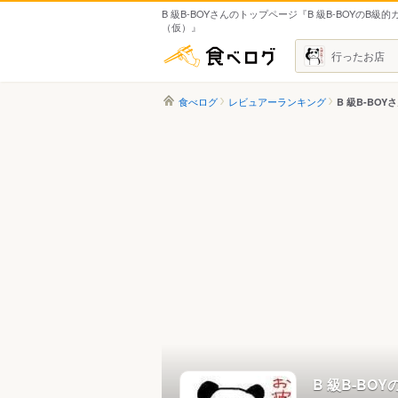
B 級B-BOYさんのトップページ『B 級B-BOYのB級
（仮）』
食べログ
行ったお店
食べログ
レビュアーランキング
B 級B-BOY
B 級B-BO