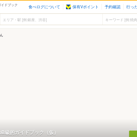
的ガイドブック
食べログについて
保有Vポイント
予約確認
行っ
さん
YのB級的ガイドブック（仮）