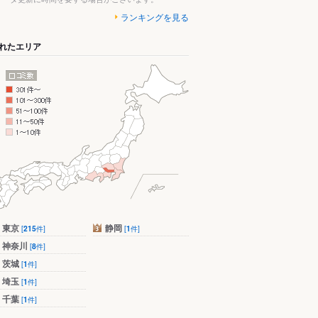
ランキングを見る
れたエリア
東京
静岡
[
215
件]
[
1
件]
神奈川
[
8
件]
茨城
[
1
件]
埼玉
[
1
件]
千葉
[
1
件]