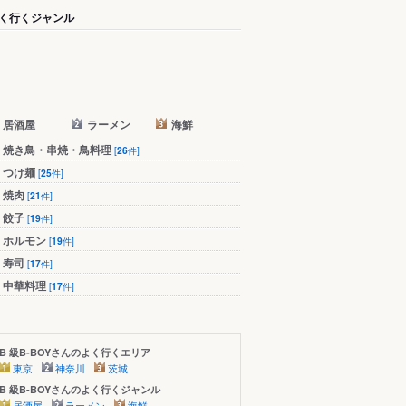
く行くジャンル
居酒屋
ラーメン
海鮮
焼き鳥・串焼・鳥料理
[
26
件]
つけ麺
[
25
件]
焼肉
[
21
件]
餃子
[
19
件]
ホルモン
[
19
件]
寿司
[
17
件]
中華料理
[
17
件]
B 級B-BOYさんのよく行くエリア
東京
神奈川
茨城
B 級B-BOYさんのよく行くジャンル
居酒屋
ラーメン
海鮮