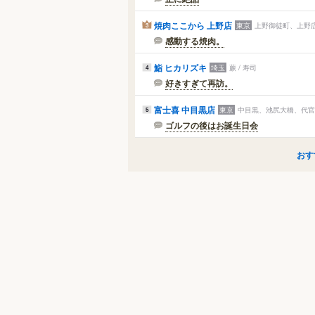
焼肉ここから 上野店
東京
上野御徒町、上野広
3
感動する焼肉。
鮨 ヒカリズキ
埼玉
蕨 / 寿司
4
好きすぎて再訪。
富士喜 中目黒店
東京
中目黒、池尻大橋、代官山
5
ゴルフの後はお誕生日会
おす