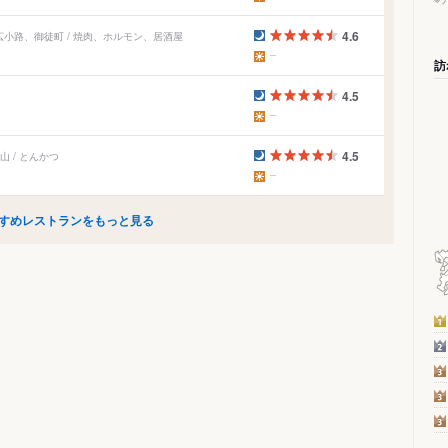
4.6
小路、御徒町 / 焼肉、ホルモン、居酒屋
訪
4.5
4.5
 / とんかつ
すめレストランをもっと見る