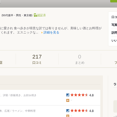
級
Y
認証済
(50代後半・男性・東京都)
口
写
酒に愛され 食べ歩きが得意な訳では有りませんが、美味しい酒とお料理が
くれます。 エスニックな...
詳細を見る
訪
い
217
0
店
口コミ
まとめ
ラ
4.8
、汐留 / 鉄板焼き、お好み焼き
4.8
寿、広尾 / ラーメン、中華料理
※