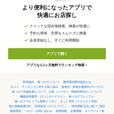
より便利になったアプリで
快適にお店探し
クイックな現在地検索。検索が快適に
予約も簡単。空席をスムーズに検索
会員登録なし。すぐに利用開始
アプリで開く
アプリなら1ヶ月無料でランキング検索！
利用規約
食べログについて
携帯電話番号認証とは
口コミ・ランキングに対する取り組み
飲食店・飲食企業様向けサービス
食べログ店舗会員について
広告（メーカー・団体様等向け）について
機能改善要望
口コミガイドライン
食べログプレミアム
食べログプレミアム無料クーポン
ネット予約（リクエスト予約）
個人情報保護方針
外部送信（オプトアウト）
特定商取引法に基づく表記
推奨環境
ヘルプ・お問い合わせ
採用情報
企業情報
キーワード一覧