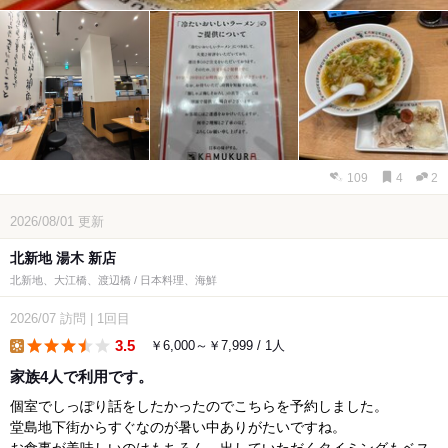
109
4
2
2026/08/01
更新
北新地 湯木 新店
北新地、大江橋、渡辺橋 / 日本料理、海鮮
2026/07
訪問
|
1回目
3.5
￥6,000～￥7,999 / 1人
lunch
家族4人で利用です。
個室でしっぽり話をしたかったのでこちらを予約しました。
堂島地下街からすぐなのが暑い中ありがたいですね。
お食事が美味しいのはもちろん、出していただくタイミングもベス