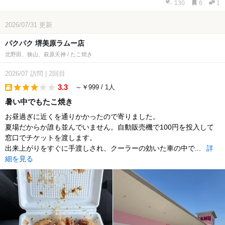
130
6
1
2026/07/31
更新
パクパク 堺美原ラムー店
北野田、狭山、萩原天神 / たこ焼き
2026/07
訪問
|
2回目
3.3
～￥999 / 1人
takeout
暑い中でもたこ焼き
お昼過ぎに近くを通りかかったので寄りました。
夏場だからか誰も並んでいません。自動販売機で100円を投入して
窓口でチケットを渡します。
出来上がりをすぐに手渡しされ、クーラーの効いた車の中で...
詳
細を見る