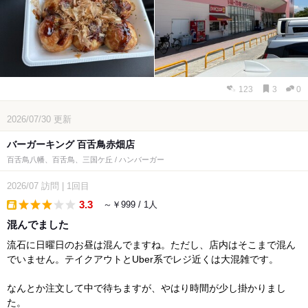
123
3
0
2026/07/30
更新
バーガーキング 百舌鳥赤畑店
百舌鳥八幡、百舌鳥、三国ケ丘 / ハンバーガー
2026/07
訪問
|
1回目
3.3
～￥999 / 1人
takeout
混んでました
流石に日曜日のお昼は混んでますね。ただし、店内はそこまで混ん
でいません。テイクアウトとUber系でレジ近くは大混雑です。
なんとか注文して中で待ちますが、やはり時間が少し掛かりまし
た。