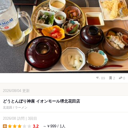
89
2
0
2026/08/04
更新
どうとんぼり神座 イオンモール堺北花田店
北花田 / ラーメン
2026/08
訪問
|
3回目
3.2
～￥999 / 1人