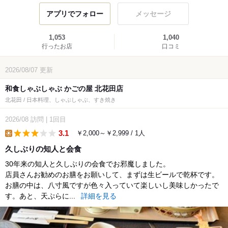
アプリでフォロー
メッセージ
1,053
1,040
行ったお店
口コミ
2026/08/07
更新
和食しゃぶしゃぶ かごの屋 北花田店
北花田 / 日本料理、しゃぶしゃぶ、すき焼き
2026/08
訪問
|
1回目
3.1
￥2,000～￥2,999 / 1人
lunch
久しぶりの知人と会食
30年来の知人と久しぶりの会食でお邪魔しました。
店員さんお勧めのお膳をお願いして、まずは生ビールで乾杯です。
お膳の中は、八寸風ですが色々入っていて楽しいし美味しかったで
す。あと、天ぷらに...
詳細を見る