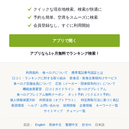
クイックな現在地検索。検索が快適に
予約も簡単。空席をスムーズに検索
会員登録なし。すぐに利用開始
アプリで開く
アプリなら1ヶ月無料でランキング検索！
利用規約
食べログについて
携帯電話番号認証とは
口コミ・ランキングに対する取り組み
飲食店・飲食企業様向けサービス
食べログ店舗会員について
広告（メーカー・団体様等向け）について
機能改善要望
口コミガイドライン
食べログプレミアム
食べログプレミアム無料クーポン
ネット予約（リクエスト予約）
個人情報保護方針
外部送信（オプトアウト）
特定商取引法に基づく表記
推奨環境
ヘルプ・お問い合わせ
採用情報
企業情報
キーワード一覧
サイトマップ
チェーン一覧
言語：
English
简体中文
繁體中文
한국어
日本語