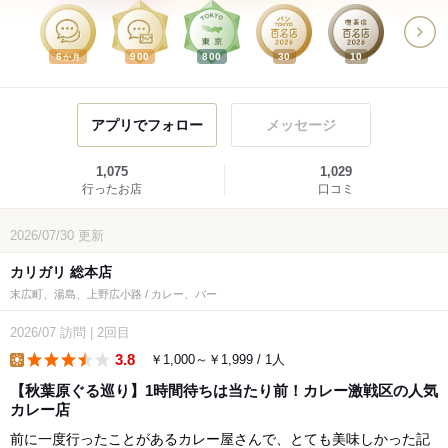
6
900
800
30
10
か月
アプリでフォロー
メッセージ
1,075
1,029
行ったお店
口コミ
2026/07/30
更新
カリガリ 総本店
末広町、湯島、上野広小路 / カレー、バー
2026/07
訪問
|
2回目
3.8
￥1,000～￥1,999 / 1人
lunch
【秋葉原ぐる巡り】1時間待ちは当たり前！カレー激戦区の人気
カレー店
前に一度行ったことがあるカレー屋さんで、とても美味しかった記