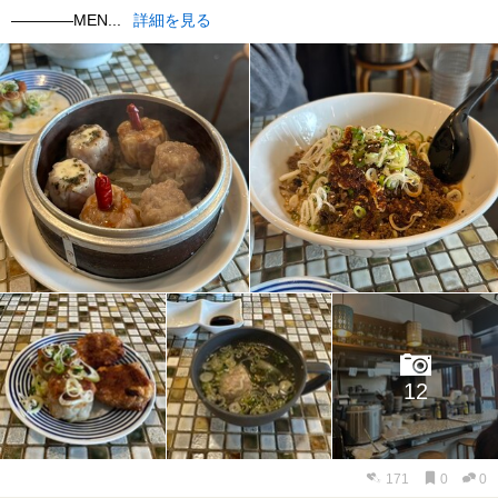
————MEN...
詳細を見る
12
171
0
0