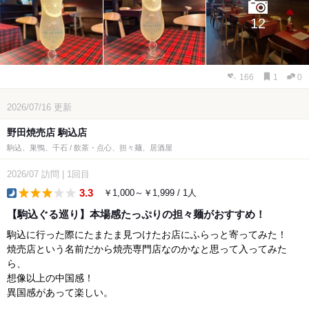
12
166
1
0
2026/07/16
更新
野田焼売店 駒込店
駒込、巣鴨、千石 / 飲茶・点心、担々麺、居酒屋
2026/07
訪問
|
1回目
3.3
￥1,000～￥1,999 / 1人
dinner
【駒込ぐる巡り】本場感たっぷりの担々麺がおすすめ！
駒込に行った際にたまたま見つけたお店にふらっと寄ってみた！
焼売店という名前だから焼売専門店なのかなと思って入ってみた
ら、
想像以上の中国感！
異国感があって楽しい。