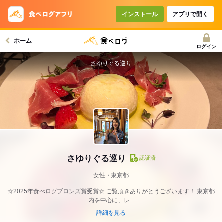
インストール
アプリで開く
ホーム
ログイン
さゆりぐる巡り
さゆりぐる巡り
認証済
女性・東京都
☆2025年食べログブロンズ賞受賞☆ ご覧頂きありがとうございます！ 東京都
内を中心に、レ...
詳細を見る