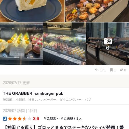
6
171
1
0
2026/07/17
更新
THE GRABBER hamburger pub
淡路町、小川町、神田 / ハンバーガー、ダイニングバー、パブ
2026/07
訪問
|
1回目
3.6
￥2,000～￥2,999 / 1人
dinner
【神田ぐる巡り】ゴロッとまるでステーキなパティが特徴！贅