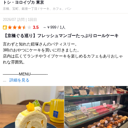
トシ・ヨロイヅカ 東京
京橋、宝町、銀座一丁目 / ケーキ、カフェ、パン
2026/07
訪問
|
1回目
3.5
～￥999 / 1人
takeout
【京橋ぐる巡り】フレッシュマンゴーたっぷりロールケーキ
言わずと知れた鎧塚さんのパティスリー。
3時のおやつにケーキを買いに行きました。
店内は広くてランチやライブケーキを楽しめるカフェもありおしゃ
れな雰囲気。
————MENU————-
...
詳細を見る