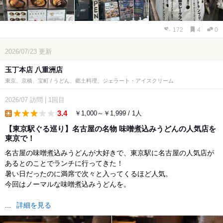
172
4
0
2026/07/23
更新
玉丁本店 八重洲店
東京、京橋、宝町 / うどん、郷土料理、ジェラート・アイスクリーム
2026/07
訪問
|
1回目
3.4
￥1,000～￥1,999 / 1人
lunch
【東京駅ぐる巡り】名古屋の名物 味噌煮込みうどんの人気店を
東京で！
名古屋の味噌煮込みうどんが大好きで、東京駅に名古屋の人気店が
あるとのことでランチに行ってきた！
暑い日だったのに満席で次々と入ってくるほど人気。
今回はノーマルな味噌煮込みうどんを。
...
詳細を見る