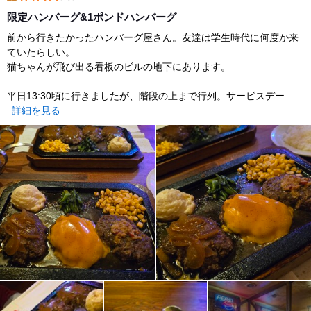
lunch
限定ハンバーグ&1ポンドハンバーグ
前から行きたかったハンバーグ屋さん。友達は学生時代に何度か来
ていたらしい。
猫ちゃんが飛び出る看板のビルの地下にあります。
平日13:30頃に行きましたが、階段の上まで行列。サービスデー...
詳細を見る