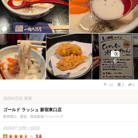
6
16
0
0
2026/07/22
更新
ゴールド ラッシュ 新宿東口店
新宿西口、新宿、西武新宿 / ハンバーグ
2026/07
訪問
|
1回目
3.6