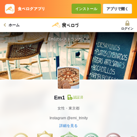
インストール
アプリで開く
ホーム
ログイン
Em1のレストランガイド
Em1
認証済
女性・東京都
Instagram @emi_trinity
詳細を見る