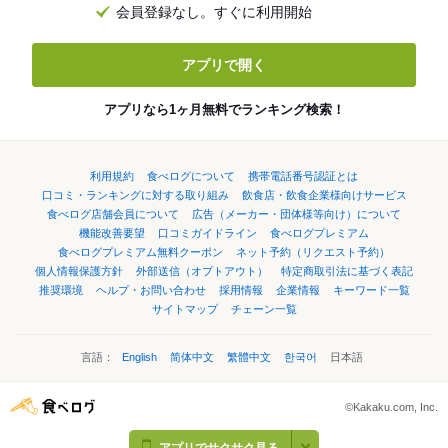
会員登録なし。すぐに利用開始
アプリで開く
アプリなら1ヶ月無料でランキング検索！
利用規約
食べログについて
携帯電話番号認証とは
口コミ・ランキングに対する取り組み
飲食店・飲食企業様向けサービス
食べログ店舗会員について
広告（メーカー・団体様等向け）について
機能改善要望
口コミガイドライン
食べログプレミアム
食べログプレミアム無料クーポン
ネット予約（リクエスト予約）
個人情報保護方針
外部送信（オプトアウト）
特定商取引法に基づく表記
推奨環境
ヘルプ・お問い合わせ
採用情報
企業情報
キーワード一覧
サイトマップ
チェーン一覧
言語：
English
简体中文
繁體中文
한국어
日本語
©Kakaku.com, Inc.