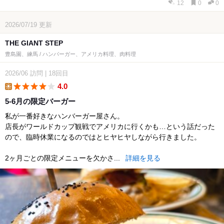
12
0
0
2026/07/19
更新
THE GIANT STEP
豊島園、練馬 / ハンバーガー、アメリカ料理、肉料理
2026/06
訪問
|
18回目
4.0
lunch
5-6月の限定バーガー
私が一番好きなハンバーガー屋さん。
店長がワールドカップ観戦でアメリカに行くかも…という話だった
ので、臨時休業になるのではとヒヤヒヤしながら行きました。
2ヶ月ごとの限定メニューを欠かさ...
詳細を見る