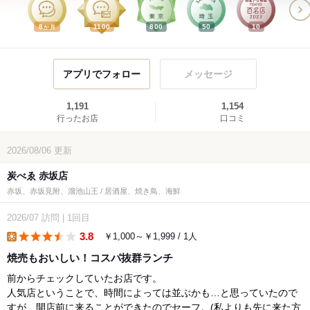
8
1100
800
50
10
か月
アプリでフォロー
メッセージ
1,191
1,154
行ったお店
口コミ
2026/08/06
更新
炭べゑ 赤坂店
赤坂、赤坂見附、溜池山王 / 居酒屋、焼き鳥、海鮮
2026/07
訪問
|
1回目
3.8
￥1,000～￥1,999 / 1人
lunch
焼売もおいしい！コスパ抜群ランチ
前からチェックしていたお店です。
人気店ということで、時間によっては並ぶかも…と思っていたので
すが、開店前に来ることができたのでセーフ。(私よりも先に来た方