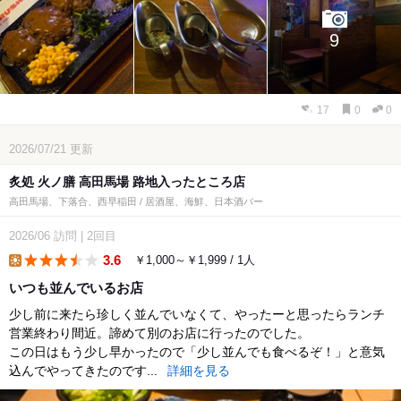
9
17
0
0
2026/07/21
更新
炙処 火ノ膳 高田馬場 路地入ったところ店
高田馬場、下落合、西早稲田 / 居酒屋、海鮮、日本酒バー
2026/06
訪問
|
2回目
3.6
￥1,000～￥1,999 / 1人
lunch
いつも並んでいるお店
少し前に来たら珍しく並んでいなくて、やったーと思ったらランチ
営業終わり間近。諦めて別のお店に行ったのでした。
この日はもう少し早かったので「少し並んでも食べるぞ！」と意気
込んでやってきたのです...
詳細を見る