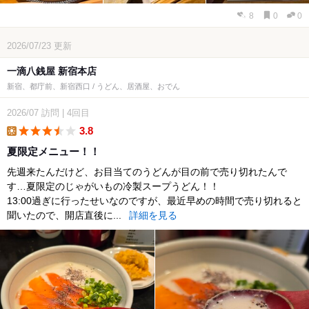
8
0
0
2026/07/23
更新
一滴八銭屋 新宿本店
新宿、都庁前、新宿西口 / うどん、居酒屋、おでん
2026/07
訪問
|
4回目
3.8
lunch
夏限定メニュー！！
先週来たんだけど、お目当てのうどんが目の前で売り切れたんで
す…夏限定のじゃがいもの冷製スープうどん！！
13:00過ぎに行ったせいなのですが、最近早めの時間で売り切れると
聞いたので、開店直後に...
詳細を見る