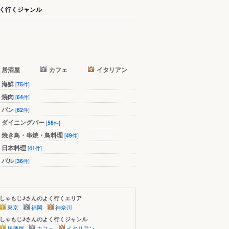
く行くジャンル
居酒屋
カフェ
イタリアン
海鮮
[
75
件]
焼肉
[
64
件]
パン
[
62
件]
ダイニングバー
[
58
件]
焼き鳥・串焼・鳥料理
[
49
件]
日本料理
[
41
件]
バル
[
36
件]
しゃもじ♪さんのよく行くエリア
東京
福岡
神奈川
しゃもじ♪さんのよく行くジャンル
居酒屋
カフェ
イタリアン