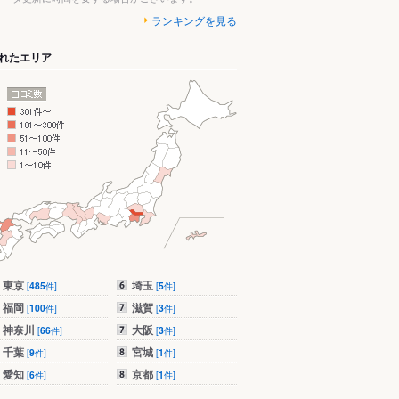
ランキングを見る
れたエリア
東京
埼玉
[
485
件]
[
5
件]
福岡
滋賀
[
100
件]
[
3
件]
神奈川
大阪
[
66
件]
[
3
件]
千葉
宮城
[
9
件]
[
1
件]
愛知
京都
[
6
件]
[
1
件]