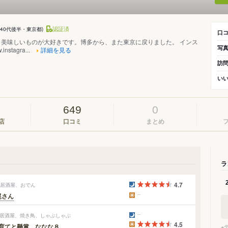
認証済
(40代後半・東京都)
口
、美味しいものが大好きです。博多から、また東京に戻りました。 インス
写
instagra...
詳細を見る
訪
い
649
0
店
口コミ
まとめ
ラ
4.7
 居酒屋、おでん
尾さん
/ 居酒屋、焼き鳥、しゃぶしゃぶ
4.5
育てと懸賞、ななな８...
※