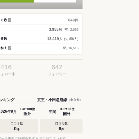
件
コミ数
649
？
枚
真
3,955
2,653
人
問者数
13,419
(先週8人)
いね！
16,515
？
416
642
フォロー中
フォロワー
ンキング
京王・小田急沿線
（東京都）
TOP100位
TOP100位
年
月
年間
2026
8
圏外
圏外
口コミ数
口コミ数
0
6
件
件
データ更新に時間を要する場合がございます。