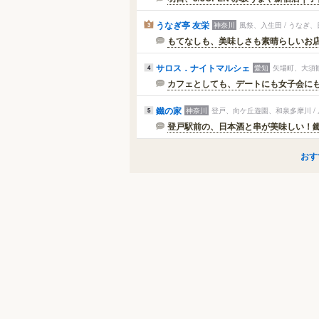
うなぎ亭 友栄
神奈川
風祭、入生田 / うなぎ
3
もてなしも、美味しさも素晴らしいお
サロス．ナイトマルシェ
愛知
矢場町、大須観
4
カフェとしても、デートにも女子会に
鐵の家
神奈川
登戸、向ケ丘遊園、和泉多摩川 /
5
登戸駅前の、日本酒と串が美味しい！鐵の
おす