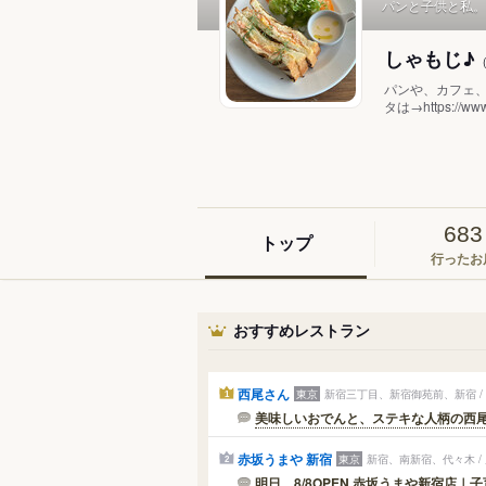
パンと子供と私。
しゃもじ♪
パンや、カフェ
タは→https://www.
683
トップ
行ったお
おすすめレストラン
西尾さん
東京
新宿三丁目、新宿御苑前、新宿 /
1
美味しいおでんと、ステキな人柄の西
赤坂うまや 新宿
東京
新宿、南新宿、代々木 
2
明日、8/8OPEN 赤坂うまや新宿店｜子