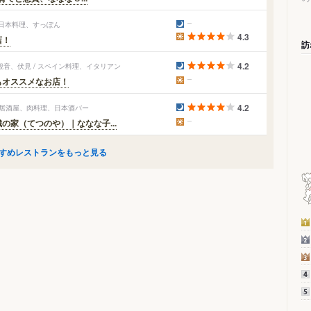
、日本料理、すっぽん
4.3
店！
訪
4.2
音、伏見 / スペイン料理、イタリアン
もオススメなお店！
4.2
 居酒屋、肉料理、日本酒バー
家（てつのや）｜ななな子...
すめレストランをもっと見る