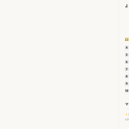
よ
マ
※