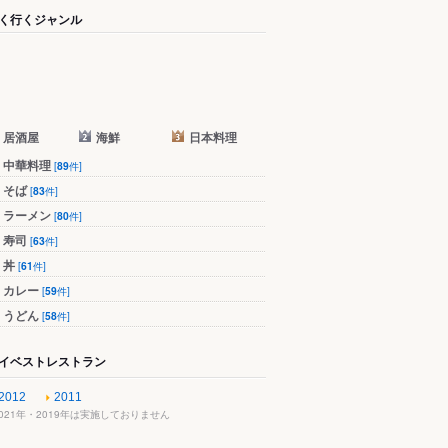
く行くジャンル
居酒屋
海鮮
日本料理
中華料理
[
89
件]
そば
[
83
件]
ラーメン
[
80
件]
寿司
[
63
件]
丼
[
61
件]
カレー
[
59
件]
うどん
[
58
件]
イベストレストラン
2012
2011
2021年・2019年は実施しておりません