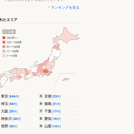
ランキングを見る
れたエリア
東京
京都
[
644
件]
[
23
件]
埼玉
徳島
[
58
件]
[
21
件]
大阪
千葉
[
35
件]
[
17
件]
神奈川
愛知
[
30
件]
[
16
件]
長野
山梨
[
30
件]
[
14
件]