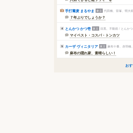
手打蕎麦 まるやま
東京
代田橋、笹塚、明大前 
3
７年ぶりでしょうか？
とんかつ かつ壱
東京
目黒、不動前 / とんか
4
マイベスト・コスパ・トンカツ
カーザ ヴィニタリア
東京
麻布十番、赤羽橋、
5
麻布の隠れ家、素晴らしい！
おす