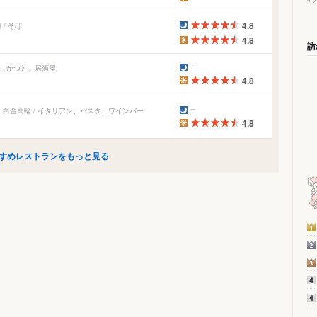
4.8
/ そば
4.8
訪
つ、かつ丼、居酒屋
4.8
白金高輪 / イタリアン、パスタ、ワインバー
4.8
すめレストランをもっと見る