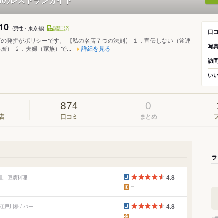
10のレストランガイド
10
認証済
(男性・東京都)
口
の発掘がポリシーです。 【私の名店７つの法則】 １．宣伝しない（常連
写
層） ２．夫婦（家族）で...
詳細を見る
訪
い
874
0
店
口コミ
まとめ
ラ
4.8
料理、豆腐料理
4.8
戸川橋 / バー
※