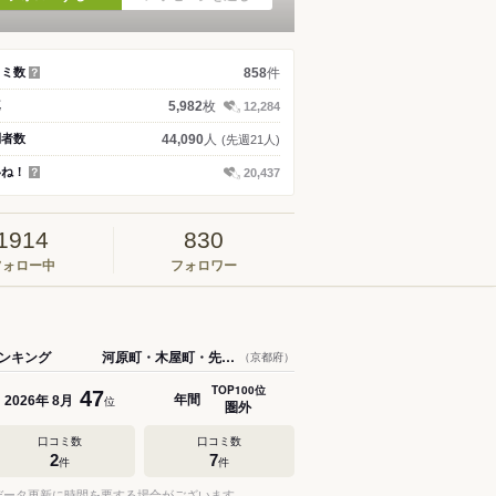
件
コミ数
858
？
枚
真
5,982
12,284
人
問者数
44,090
(先週21人)
いね！
20,437
？
1914
830
フォロー中
フォロワー
ンキング
河原町・木屋町・先斗町
（京都府）
TOP100位
47
年間
年
月
2026
8
位
圏外
口コミ数
口コミ数
2
7
件
件
データ更新に時間を要する場合がございます。