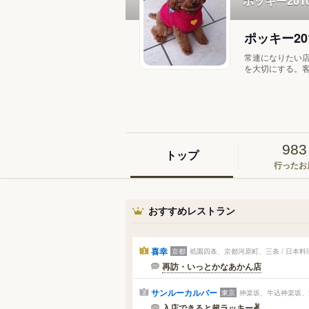
ポッキー20
ポッキー20
常連になりたい店
を大切にする。客
983
トップ
行ったお
おすすめレストラン
喜幸
京都
祇園四条、京都河原町、三条 / 日本
1
再訪・いっとかなあかん店
サンルーカルバー
東京
神楽坂、牛込神楽坂、江
2
入店できると超ラッキー✌️