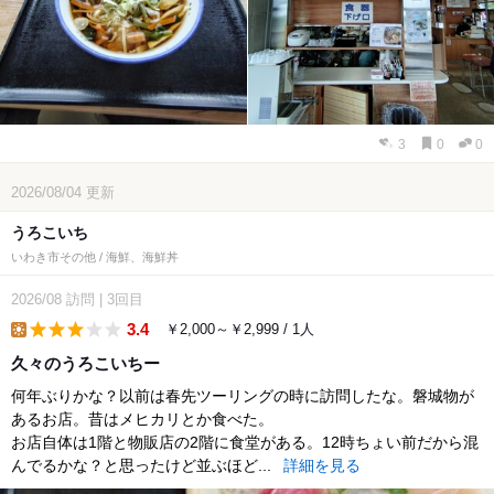
3
0
0
2026/08/04
更新
うろこいち
いわき市その他 / 海鮮、海鮮丼
2026/08
訪問
|
3回目
3.4
￥2,000～￥2,999 / 1人
lunch
久々のうろこいちー
何年ぶりかな？以前は春先ツーリングの時に訪問したな。磐城物が
あるお店。昔はメヒカリとか食べた。
お店自体は1階と物販店の2階に食堂がある。12時ちょい前だから混
んでるかな？と思ったけど並ぶほど...
詳細を見る