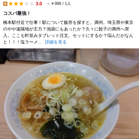
3.0
～￥999 / 1人
lunch
コスパ最強！
橋本駅付近で仕事！駅について飯所を探すと。満州。埼玉県や東京
のやや遠隔地が主力？池袋にもあったか？久々に餃子の満州へ突
入。ここも軒並みタブレット注文。セットにするか？悩んだがなん
と！！！塩ラーメ...
詳細を見る