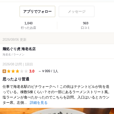
アプリでフォロー
メッセージ
1,040
969
行ったお店
口コミ
2026/08/06
更新
麺処ぐり虎 海老名店
海老名 / ラーメン
2026/08
訪問
|
1回目
3.0
～￥999 / 1人
lunch
思ったより普通
仕事で海老名駅のビナウォークへ！この街はテナントビルが街を造
っている。棟数5棟くらい？その一部にあるラーメンストリート風。
塩ラーメンが食べたかったのでこちらを訪問。入口はいるとカウン
ター席。左側...
詳細を見る