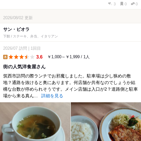
3
0
0
2026/08/02
更新
サン・ビオラ
下館 / ステーキ、弁当、イタリアン
2026/07
訪問
|
1回目
3.6
￥1,000～￥1,999 / 1人
lunch
街の人気洋食屋さん
筑西市訪問の際ランチでお邪魔しました。駐車場は少し狭めの敷
地？通路を抜けると奥にあります。何店舗か共有なのでしょうか結
構な台数が停められそうです。メイン店舗は入口が2？道路側と駐車
場から来る真ん...
詳細を見る