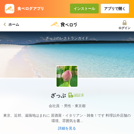
インストール
アプリで開く
ホーム
ログイン
ざっぷのレストランガイド
ざっぷ
認証済
会社員
男性・東京都
東京、近郊、遠隔地はまれに 居酒屋・イタリアン・雑食！です 料理以外店舗の
環境、雰囲気を書...
詳細を見る