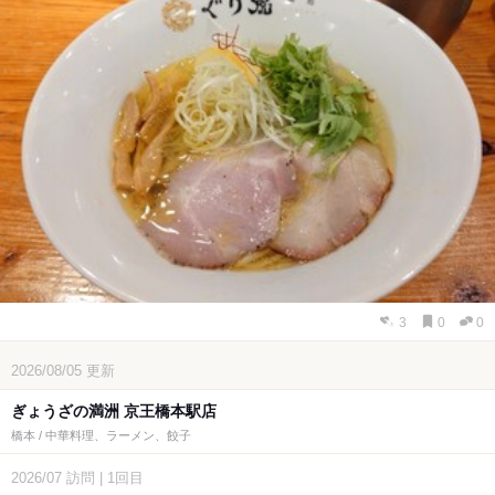
3
0
0
2026/08/05
更新
ぎょうざの満洲 京王橋本駅店
橋本 / 中華料理、ラーメン、餃子
2026/07
訪問
|
1回目