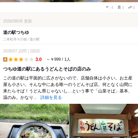
4
0
0
2026/08/05
更新
道の駅つちゆ
二本松市その他 / 道の駅
2026/07
訪問
|
1回目
3.0
～￥999 / 1人
lunch
つちゆ道の駅にあるうどんとそばの店のみ
この道の駅は平面的に広さがないので、店舗自体は小さい。お土産
屋も小さい。そんな中にある唯一のうどんそば店。何となく山間に
来たらそば！うどん県じゃないし…という事で「山菜そば」基本、
温のみ。かなり...
詳細を見る