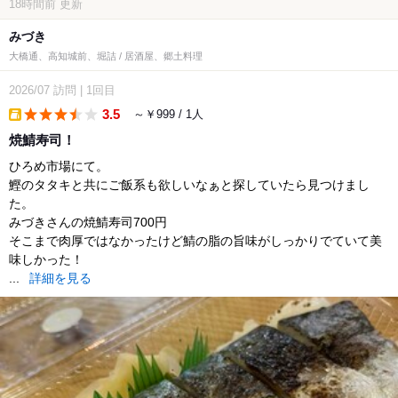
18時間前
更新
みづき
大橋通、高知城前、堀詰 / 居酒屋、郷土料理
2026/07
訪問
|
1回目
3.5
～￥999 / 1人
takeout
焼鯖寿司！
ひろめ市場にて。
鰹のタタキと共にご飯系も欲しいなぁと探していたら見つけまし
た。
みづきさんの焼鯖寿司700円
そこまで肉厚ではなかったけど鯖の脂の旨味がしっかりでていて美
味しかった！
...
詳細を見る