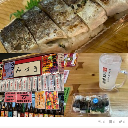
0
0
0