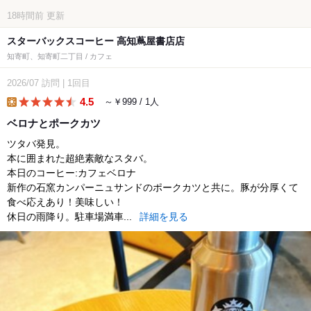
18時間前
更新
スターバックスコーヒー 高知蔦屋書店店
知寄町、知寄町二丁目 / カフェ
2026/07
訪問
|
1回目
4.5
～￥999 / 1人
lunch
ベロナとポークカツ
ツタバ発見。
本に囲まれた超絶素敵なスタバ。
本日のコーヒー:カフェベロナ
新作の石窯カンパーニュサンドのポークカツと共に。豚が分厚くて
食べ応えあり！美味しい！
休日の雨降り。駐車場満車...
詳細を見る