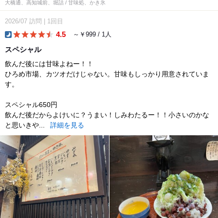
大橋通、高知城前、堀詰 / 甘味処、かき氷
2026/07
訪問
|
1回目
4.5
～￥999 / 1人
dinner
スペシャル
飲んだ後には甘味よねー！！
ひろめ市場、カツオだけじゃない。甘味もしっかり用意されていま
す。
スペシャル650円
飲んだ後だからよけいに？うまい！しみわたるー！！小さいのかな
と思いきや...
詳細を見る