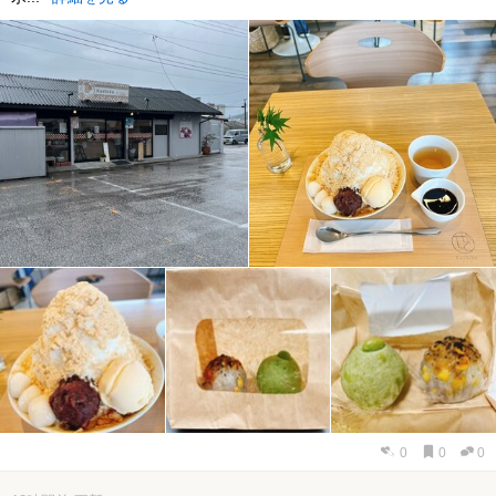
0
0
0