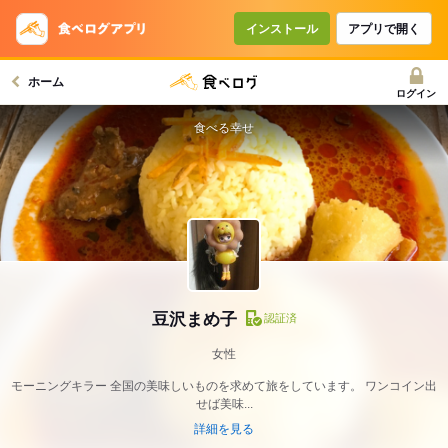
インストール
アプリで開く
ホーム
ログイン
食べる幸せ
豆沢まめ子
認証済
女性
モーニングキラー 全国の美味しいものを求めて旅をしています。 ワンコイン出
せば美味...
詳細を見る