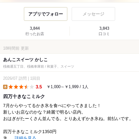
アプリでフォロー
メッセージ
3,844
3,843
行ったお店
口コミ
18時間前
更新
あんこスイーツ かしこ
桟橋通五丁目、桟橋車庫前 / 和菓子、スイーツ
2026/07
訪問
|
1回目
3.5
￥1,000～￥1,999 / 1人
lunch
四万十きなこミルク
7月からやってるかき氷を食べにやってきました！
新しいお店なのかな？綺麗で明るい店内。
おはぎがたーくさん並んでる。とりあえずかき氷ね。前払いです。
四万十きなこミルク1350円
氷...
詳細を見る