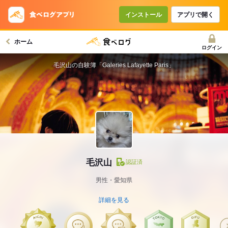
インストール
アプリで開く
ホーム
ログイン
毛沢山の自験簿「Galeries Lafayette Paris」
毛沢山
認証済
男性・愛知県
詳細を見る