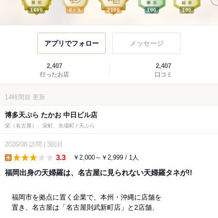
1600
8
2100
100
100
か月
アプリでフォロー
メッセージ
2,407
2,407
行ったお店
口コミ
14時間前
更新
博多天ぷら たかお 中日ビル店
栄（名古屋）、栄町、矢場町 / 天ぷら
2026/08
訪問
|
3回目
3.3
￥2,000～￥2,999 / 1人
lunch
福岡出身の天婦羅は、名古屋に見られない天婦羅タネが!!
福岡市を拠点に置く企業で、本州・沖縄に店舗を
置き、名古屋は「名古屋則武新町店」と2店舗、