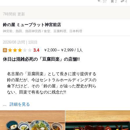
37
2
4
7時間前
更新
鈴の屋 ミュープラット神宮前店
神宮前、熱田、熱田神宮西 / 食堂、豆腐料理、日本料理
2026/08
訪問
|
1回目
3.4
￥2,000～￥2,999 / 1人
lunch
休日は混雑必死の「豆腐田楽」の店舗!!
名古屋の「豆腐田楽」として長きに渡り提供する
鈴の屋だが、今はセントラルホールディングスの
傘下だけど、その「鈴の屋」が辿った歴史が判ら
ない、田楽で有名なのに残念だ!!
...
詳細を見る