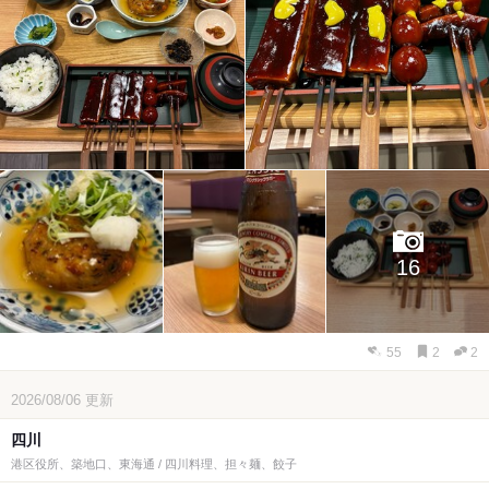
16
55
2
2
2026/08/06
更新
四川
港区役所、築地口、東海通 / 四川料理、担々麺、餃子