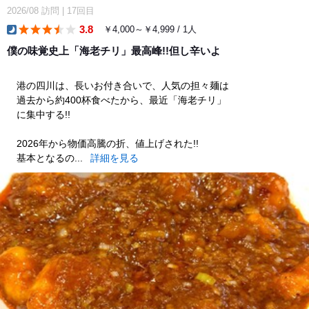
2026/08
訪問
|
17回目
3.8
￥4,000～￥4,999 / 1人
dinner
僕の味覚史上「海老チリ」最高峰!!但し辛いよ
港の四川は、長いお付き合いで、人気の担々麺は
過去から約400杯食べたから、最近「海老チリ」
に集中する!!
2026年から物価高騰の折、値上げされた!!
基本となるの...
詳細を見る