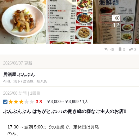
12
48
3
0
2026/08/07
更新
居酒屋 ぶんぶん
今池、池下 / 居酒屋、焼き鳥
2026/08
訪問
|
1回目
3.3
￥3,000～￥3,999 / 1人
dinner
ぶんぶんぶん はちがとぶ♪♪♪の働き蜂の様なご主人のお店!!
17:00 ～翌朝 5:00までの営業で、定休日は月曜
のみ、