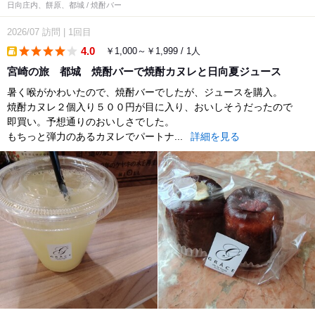
日向庄内、餅原、都城 / 焼酎バー
2026/07
訪問
|
1回目
4.0
￥1,000～￥1,999 / 1人
takeout
宮崎の旅 都城 焼酎バーで焼酎カヌレと日向夏ジュース
暑く喉がかわいたので、焼酎バーでしたが、ジュースを購入。
焼酎カヌレ２個入り５００円が目に入り、おいしそうだったので
即買い。予想通りのおいしさでした。
もちっと弾力のあるカヌレでパートナ...
詳細を見る