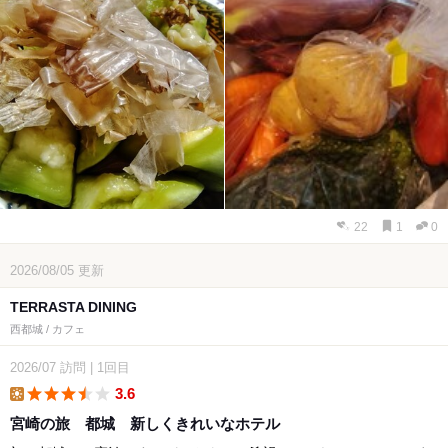
22
1
0
2026/08/05
更新
TERRASTA DINING
西都城 / カフェ
2026/07
訪問
|
1回目
3.6
lunch
宮崎の旅 都城 新しくきれいなホテル