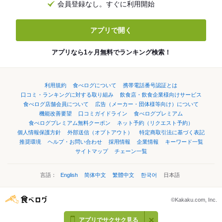
会員登録なし。すぐに利用開始
アプリで開く
アプリなら1ヶ月無料でランキング検索！
利用規約
食べログについて
携帯電話番号認証とは
口コミ・ランキングに対する取り組み
飲食店・飲食企業様向けサービス
食べログ店舗会員について
広告（メーカー・団体様等向け）について
機能改善要望
口コミガイドライン
食べログプレミアム
食べログプレミアム無料クーポン
ネット予約（リクエスト予約）
個人情報保護方針
外部送信（オプトアウト）
特定商取引法に基づく表記
推奨環境
ヘルプ・お問い合わせ
採用情報
企業情報
キーワード一覧
サイトマップ
チェーン一覧
言語：
English
简体中文
繁體中文
한국어
日本語
©Kakaku.com, Inc.
アプリでサクサク見る