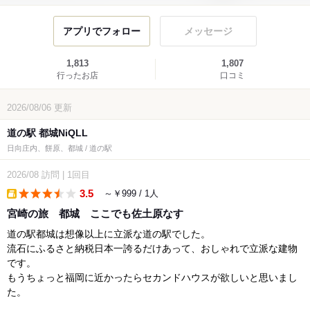
アプリでフォロー
メッセージ
1,813
1,807
行ったお店
口コミ
2026/08/06
更新
道の駅 都城NiQLL
日向庄内、餅原、都城 / 道の駅
2026/08
訪問
|
1回目
3.5
～￥999 / 1人
takeout
宮崎の旅 都城 ここでも佐土原なす
道の駅都城は想像以上に立派な道の駅でした。
流石にふるさと納税日本一誇るだけあって、おしゃれで立派な建物
です。
もうちょっと福岡に近かったらセカンドハウスが欲しいと思いまし
た。