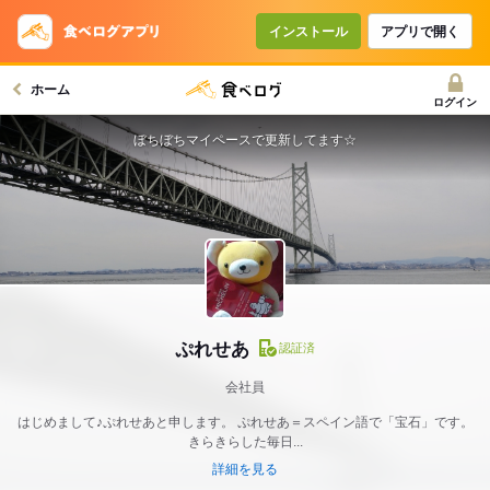
インストール
アプリで開く
ホーム
ログイン
ぼちぼちマイペースで更新してます☆
ぷれせあ
認証済
会社員
はじめまして♪ぷれせあと申します。 ぷれせあ＝スペイン語で「宝石」です。
きらきらした毎日...
詳細を見る