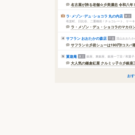
名古屋が誇る老舗☆彡美濃忠 令和八年 勅
ラ･メゾン･デュ･ショコラ 丸の内店
東京
3
有楽町、日比谷、二重橋前 / チョコレート、ケー
ラ・メゾン・デュ・ショコラのマカロン♪ |
サフラン おおたかの森店
千葉
流山おおたかの
4
サフラン☆彡岩シューは190円❗コスパ最
菓遊庵
東京
銀座、東銀座、銀座一丁目 / 和菓
5
大人気の鎌倉紅屋 クルミッ子☆彡銀座三越 
おす