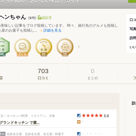
ンちゃんの 「おいしい生活」 ガイド
ヘンちゃん
認証済
(女性)
口
の美味しい記事をブログ投稿しています。 時々、旅行先のグルメも投稿し
写
産のお菓子も投稿し...
詳細を見る
訪
い
400
2
50
10
か月
703
0
店
口コミ
まとめ
訪
5.0
京 / ヨーロッパ料理、イタリアン、洋食
ランドキッチン で素...
愛知
名鉄名古屋、近鉄名古屋、名古屋 / 和菓子