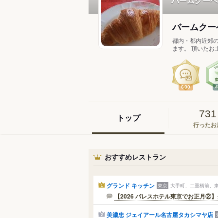
バームクーヘ
バームクー
都内・都内近郊
ます。 頂いたお土
600
731
トップ
行ったお
おすすめレストラン
グランド キッチン
東京
大手町、二重橋前、東
1
【2026 パレスホテル東京でお正月②】グ
美濃忠 ジェイアール名古屋タカシマヤ店
2