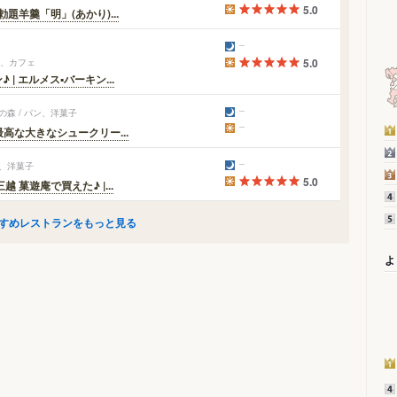
5.0
題羊羹「明」(あかり)...
キ、カフェ
5.0
 エルメス▪バーキン...
森 / パン、洋菓子
高な大きなシュークリー...
子、洋菓子
5.0
菓遊庵で買えた♪ |...
すめレストランをもっと見る
よ