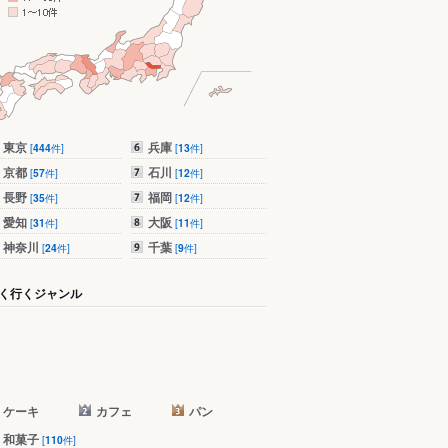
東京
兵庫
[
444
件]
[
13
件]
京都
石川
[
57
件]
[
12
件]
長野
福岡
[
35
件]
[
12
件]
愛知
大阪
[
31
件]
[
11
件]
神奈川
千葉
[
24
件]
[
9
件]
く行くジャンル
ケーキ
カフェ
パン
和菓子
[
110
件]