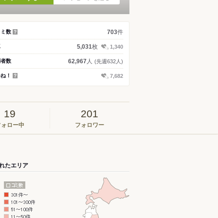
件
コミ数
703
？
枚
真
5,031
1,340
人
問者数
62,967
(先週632人)
いね！
7,682
？
19
201
フォロー中
フォロワー
れたエリア