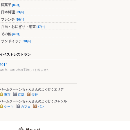
洋菓子
[
83
件]
日本料理
[
53
件]
フレンチ
[
50
件]
弁当・おにぎり・惣菜
[
47
件]
その他
[
40
件]
サンドイッチ
[
38
件]
イベストレストラン
2014
2021年・2019年は実施しておりません
バームクーヘンちゃんさんのよく行くエリア
東京
京都
長野
バームクーヘンちゃんさんのよく行くジャンル
ケーキ
カフェ
パン