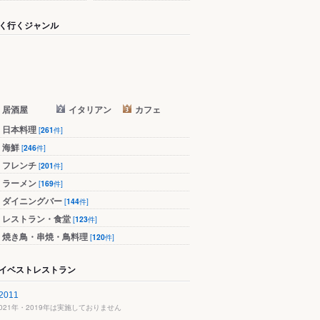
く行くジャンル
居酒屋
イタリアン
カフェ
日本料理
[
261
件]
海鮮
[
246
件]
フレンチ
[
201
件]
ラーメン
[
169
件]
ダイニングバー
[
144
件]
レストラン・食堂
[
123
件]
焼き鳥・串焼・鳥料理
[
120
件]
イベストレストラン
2011
2021年・2019年は実施しておりません