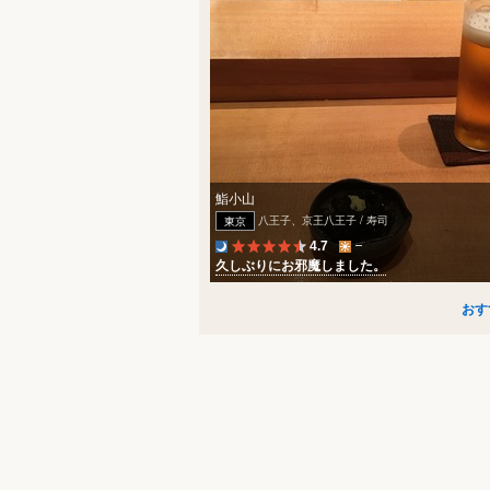
鮨小山
八王子、京王八王子 / 寿司
東京
4.7
久しぶりにお邪魔しました。
おす