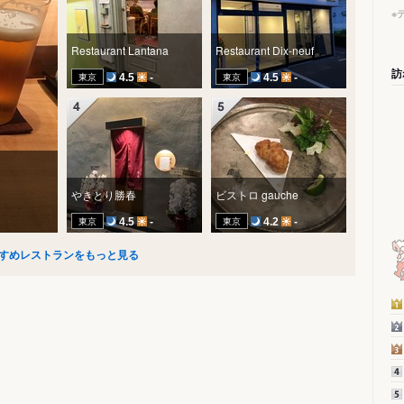
※
Restaurant Lantana
Restaurant Dix-neuf
訪
東京
東京
4.5
-
4.5
-
やきとり勝春
ビストロ gauche
東京
東京
4.5
-
4.2
-
すめレストランをもっと見る