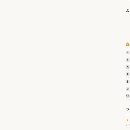
よ
マ
※