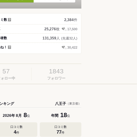
件
コミ数
2,384
？
枚
真
25,276
17,500
人
問者数
131,359
(先週32人)
いね！
30,422
？
57
1843
フォロー中
フォロワー
ンキング
八王子
（東京都）
8
18
年
月
年間
2026
8
位
位
口コミ数
口コミ数
4
77
件
件