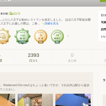
認証済
・東京都)
口
。久しぶりに八王子お勧めレストランを改定しました。 ほぼ八王子駅徒歩圏
写
八王子にお越しの際は、ご参...
詳細を見る
訪
い
2200
1700
50
50
4
2393
0
店
口コミ
まとめ
ラ
staurant Dix-neuf はちょっと遠いですが、それ以外は駅から徒歩
てください。