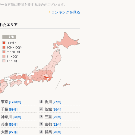
データ更新に時間を要する場合がございます。
ランキングを見る
れたエリア
東京
香川
[
1758
件]
[
27
件]
千葉
茨城
[
89
件]
[
26
件]
神奈川
三重
[
58
件]
[
22
件]
兵庫
京都
[
55
件]
[
22
件]
大阪
群馬
[
27
件]
[
20
件]