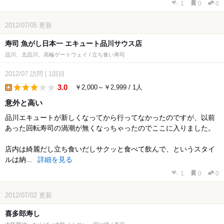
1
0
0
2012/07/05
更新
寿司 魚がし日本一 エキュート品川サウス店
品川、北品川、高輪ゲートウェイ / 立ち食い寿司
2012/07
訪問
|
1回目
3.0
￥2,000～￥2,999 / 1人
lunch
意外と高い
品川エキュートが新しくなってから行ってなかったのですが、以前
あった回転寿司の渦潮が無くなっちゃったのでここに入りました。
店内は綺麗だし立ち食いだしサクッと食べて飲んで、というスタイ
ルは納...
詳細を見る
1
0
0
2012/07/02
更新
喜多郎寿し