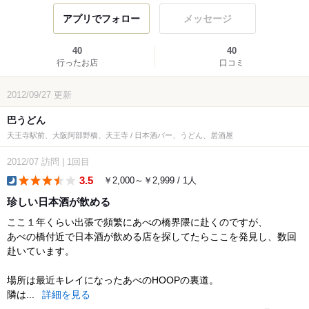
アプリでフォロー
メッセージ
40
40
行ったお店
口コミ
2012/09/27
更新
巴うどん
天王寺駅前、大阪阿部野橋、天王寺 / 日本酒バー、うどん、居酒屋
2012/07
訪問
|
1回目
3.5
￥2,000～￥2,999 / 1人
dinner
珍しい日本酒が飲める
ここ１年くらい出張で頻繁にあべの橋界隈に赴くのですが、
あべの橋付近で日本酒が飲める店を探してたらここを発見し、数回
赴いています。
場所は最近キレイになったあべのHOOPの裏道。
隣は...
詳細を見る