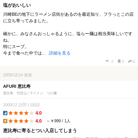
塩がおいしい
川崎BEの地下にラーメン店街があるのを最近知り、フラっとこの店
に立ち寄ってみました。
確かに、みなさんおっしゃるように、塩らー麺は相当美味しいです
ね。
特にスープ。
今まで食べた中では...
詳細を見る
2
0
0
2009/12/14
更新
AFURI 恵比寿
恵比寿、代官山 / ラーメン、つけ麺
2009/12
訪問
|
1回目
4.0
dinner
4.0
～￥999 / 1人
lunch
恵比寿に寄るとつい入店してしまう