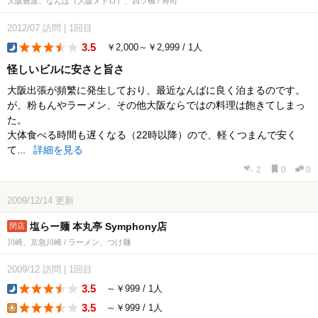
大阪難波、なんば（大阪メトロ）、四ツ橋 / 寿司
2012/07
訪問
|
1回目
3.5
￥2,000～￥2,999 / 1人
dinner
怪しいビルに安さと旨さ
大阪出張が頻繁に発生しており、最近なんばに良く泊まるのです。
が、粉もんやラーメン、その他大阪ならではの料理は飽きてしまっ
た。
大体食べる時間も遅くなる（22時以降）ので、軽くつまんで安く
て...
詳細を見る
2
0
0
2009/12/14
更新
塩らー麺 本丸亭 Symphony店
川崎、京急川崎 / ラーメン、つけ麺
2009/12
訪問
|
1回目
3.5
～￥999 / 1人
dinner
3.5
～￥999 / 1人
lunch