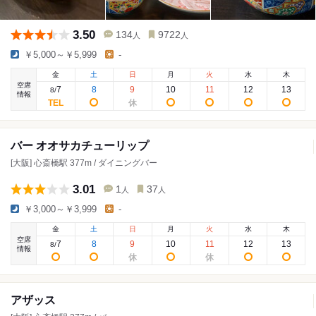
3.50
134
9722
人
人
￥5,000～￥5,999
-
金
土
日
月
火
水
木
空席
7
8
9
10
11
12
13
8
/
情報
バー オオサカチューリップ
[大阪] 心斎橋駅 377m / ダイニングバー
3.01
1
37
人
人
￥3,000～￥3,999
-
金
土
日
月
火
水
木
空席
7
8
9
10
11
12
13
8
/
情報
アザッス