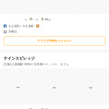
-
-
44
人
人
￥2,000～￥2,999
-
月曜日
アプリで予約をリクエスト
ナインスビレッジ
[大阪] 心斎橋駅 385m / 日本酒バー、バー、カフェ