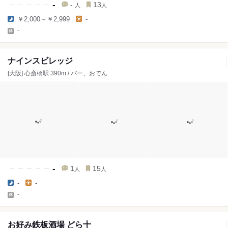
-
-
13
人
人
￥2,000～￥2,999
-
-
ナインスビレッジ
[大阪] 心斎橋駅 390m / バー、おでん
-
1
15
人
人
-
-
-
お好み鉄板酒場 どら十