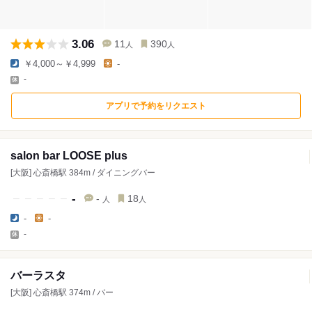
3.06
11
390
人
人
￥4,000～￥4,999
-
-
アプリで予約をリクエスト
salon bar LOOSE plus
[大阪] 心斎橋駅 384m / ダイニングバー
-
-
18
人
人
-
-
-
バーラスタ
[大阪] 心斎橋駅 374m / バー