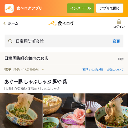
インストール
アプリで開く
ホーム
ログイン
変更
日宝周防町会館
日宝周防町会館
内の
お店
14
件
標準
（予約・PR店舗優先）
「標準」の並び順
点数について
あぐー豚 しゃぶしゃぶ 豚や 葵
[大阪] 心斎橋駅 375m / しゃぶしゃぶ