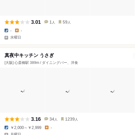
3.01
1
59
人
人
-
-
水曜日
真夜中キッチン うさぎ
[大阪] 心斎橋駅 389m / ダイニングバー、洋食
3.16
34
1239
人
人
￥2,000～￥2,999
-
月曜日