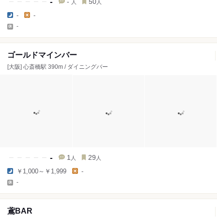
-
-
50
人
人
-
-
-
ゴールドマインバー
[大阪] 心斎橋駅 390m / ダイニングバー
-
1
29
人
人
￥1,000～￥1,999
-
-
鳶BAR