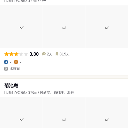
[大阪] 心斎橋駅 377m / バー
3.00
2
319
人
人
-
-
水曜日
菊池庵
[大阪] 心斎橋駅 376m / 居酒屋、肉料理、海鮮