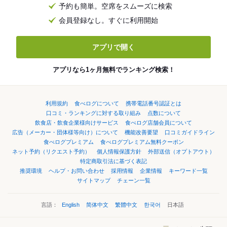
予約も簡単。空席をスムーズに検索
会員登録なし。すぐに利用開始
アプリで開く
アプリなら1ヶ月無料でランキング検索！
利用規約
食べログについて
携帯電話番号認証とは
口コミ・ランキングに対する取り組み
点数について
飲食店・飲食企業様向けサービス
食べログ店舗会員について
広告（メーカー・団体様等向け）について
機能改善要望
口コミガイドライン
食べログプレミアム
食べログプレミアム無料クーポン
ネット予約（リクエスト予約）
個人情報保護方針
外部送信（オプトアウト）
特定商取引法に基づく表記
推奨環境
ヘルプ・お問い合わせ
採用情報
企業情報
キーワード一覧
サイトマップ
チェーン一覧
言語：
English
简体中文
繁體中文
한국어
日本語