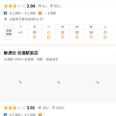
3.04
4
53
人
人
￥1,000～￥1,999
～￥999
大阪府大東市諸福6-6-15
日
月
火
水
木
金
土
空席
9
10
11
12
13
14
15
8
/
情報
酔虎伝 住道駅前店
住道駅 220m / 居酒屋、海鮮、鉄板焼き
3.01
10
224
人
人
￥3,000～￥3,999
-