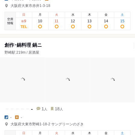
大阪府大東市赤井1-3-18
日
月
火
水
木
金
土
空席
9
10
11
12
13
14
15
8
/
情報
創作･鍋料理 鍋ニ
野崎駅 219m / 居酒屋
-
1
18
人
人
-
-
大阪府大東市野崎1-18-2 サングリーンのざき
日
月
火
水
木
金
土