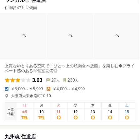
ワンカルビ 住道店
住道駅 471m / 焼肉
上質なゆとりある空間で「ひとつ上の焼肉食べ放題」を楽しむ◆プライ
ベート感のある半個室完備◎
3.03
20
239
人
人
￥5,000～￥5,999
￥4,000～￥4,999
大阪府大東市扇町10-10
日
月
火
水
木
金
土
空席
9
10
11
12
13
14
15
8
/
情報
九州魂 住道店