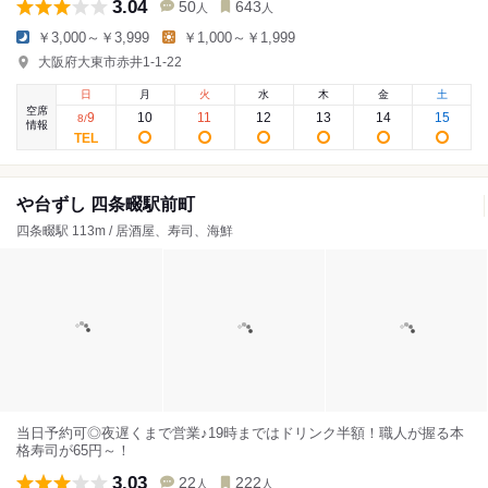
3.04
50
643
人
人
￥3,000～￥3,999
￥1,000～￥1,999
大阪府大東市赤井1-1-22
日
月
火
水
木
金
土
空席
9
10
11
12
13
14
15
8
/
情報
や台ずし 四条畷駅前町
四条畷駅 113m / 居酒屋、寿司、海鮮
当日予約可◎夜遅くまで営業♪19時まではドリンク半額！職人が握る本
格寿司が65円～！
3.03
22
222
人
人