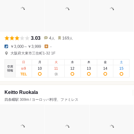
3.03
4
169
人
人
￥3,000～￥3,999
-
大阪府大東市三住町1-32 1F
日
月
火
水
木
金
土
空席
9
10
11
12
13
14
15
8
/
情報
Keitto Ruokala
四条畷駅 309m / ヨーロッパ料理、ファミレス