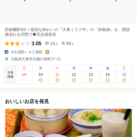
四条畷駅4分！格別な味わいの『大東ミラク牛』や「鉄板鍋」を、開放
感溢れる空間で◆完全個室有
3.05
10
99
人
人
￥6,000～￥7,999
-
大阪府大東市北楠の里町27-21
日
月
火
水
木
金
土
空席
9
10
11
12
13
14
15
8
/
情報
おいしいお店を発見