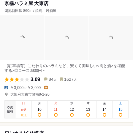
京橋ハラミ屋 大東店
鴻池新田駅 860m / 焼肉、居酒屋
【駐車場有】こだわりのハラミなど、安くて美味しい<肉と酒>を堪能
する♪◎コース3800円～
3.09
84
1627
人
人
￥3,000～￥3,999
-
大阪府大東市諸福8-2-20
日
月
火
水
木
金
土
空席
9
10
11
12
13
14
15
8
/
情報