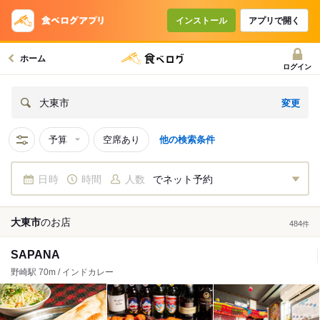
インストール
アプリで開く
ホーム
ログイン
変更
大東市
予算
空席あり
他の検索条件
日時
時間
人数
でネット予約
大東市
の
お店
484
件
SAPANA
野崎駅 70m / インドカレー