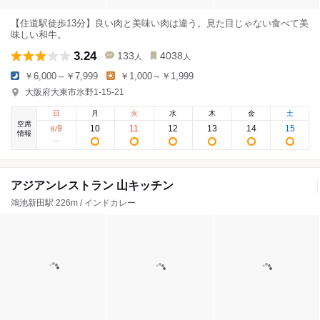
【住道駅徒歩13分】良い肉と美味い肉は違う。見た目じゃない食べて美
味しい和牛。
3.24
133
4038
人
人
￥6,000～￥7,999
￥1,000～￥1,999
大阪府大東市氷野1-15-21
日
月
火
水
木
金
土
空席
9
10
11
12
13
14
15
8
/
情報
アジアンレストラン 山キッチン
鴻池新田駅 226m / インドカレー