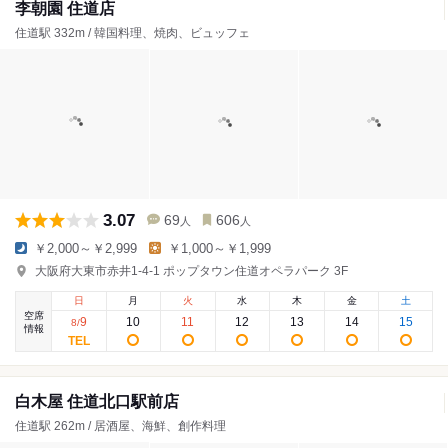
李朝園 住道店
住道駅 332m / 韓国料理、焼肉、ビュッフェ
3.07
69
606
人
人
￥2,000～￥2,999
￥1,000～￥1,999
大阪府大東市赤井1-4-1 ポップタウン住道オペラパーク 3F
日
月
火
水
木
金
土
空席
9
10
11
12
13
14
15
8
/
情報
白木屋 住道北口駅前店
住道駅 262m / 居酒屋、海鮮、創作料理