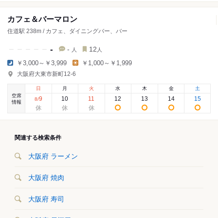
カフェ＆バーマロン
住道駅 238m / カフェ、ダイニングバー、バー
-
-
12
人
人
￥3,000～￥3,999
￥1,000～￥1,999
大阪府大東市新町12-6
日
月
火
水
木
金
土
空席
9
10
11
12
13
14
15
8
/
情報
関連する検索条件
大阪府 ラーメン
大阪府 焼肉
大阪府 寿司