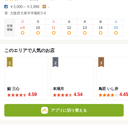
￥3,000～￥3,999
-
大阪府大東市学園町3-8
日
月
火
水
木
金
土
空席
9
10
11
12
13
14
15
8
/
情報
このエリアで人気のお店
1
2
3
鮨 三心
本湖月
鳥匠 いし井
4.59
4.54
4.4
アプリに切り替える