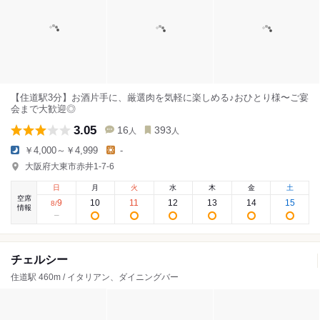
【住道駅3分】お酒片手に、厳選肉を気軽に楽しめる♪おひとり様〜ご宴
会まで大歓迎◎
3.05
16
393
人
人
￥4,000～￥4,999
-
大阪府大東市赤井1-7-6
日
月
火
水
木
金
土
空席
9
10
11
12
13
14
15
8
/
情報
チェルシー
住道駅 460m / イタリアン、ダイニングバー