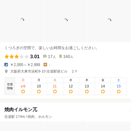
くつろぎの空間で、楽しいお時間をお過ごしください。
3.01
17
160
人
人
￥2,000～￥2,999
-
大阪府大東市浜町9-10 住道駅前ビル ２Ｆ
日
月
火
水
木
金
土
空席
9
10
11
12
13
14
15
8
/
情報
焼肉イルモン兀
住道駅 174m / 焼肉、ホルモン