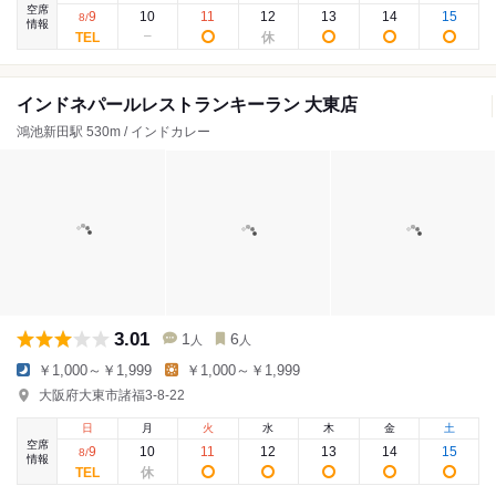
空席
9
10
11
12
13
14
15
8
/
情報
インドネパールレストランキーラン 大東店
鴻池新田駅 530m / インドカレー
3.01
1
6
人
人
￥1,000～￥1,999
￥1,000～￥1,999
大阪府大東市諸福3-8-22
日
月
火
水
木
金
土
空席
9
10
11
12
13
14
15
8
/
情報