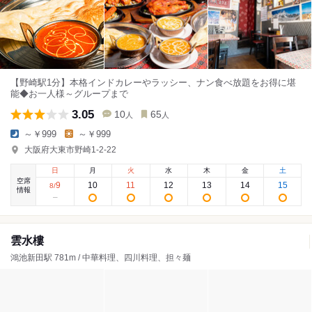
【野崎駅1分】本格インドカレーやラッシー、ナン食べ放題をお得に堪
能◆お一人様～グループまで
3.05
10
65
人
人
～￥999
～￥999
大阪府大東市野崎1-2-22
日
月
火
水
木
金
土
空席
9
10
11
12
13
14
15
8
/
情報
雲水樓
鴻池新田駅 781m / 中華料理、四川料理、担々麺