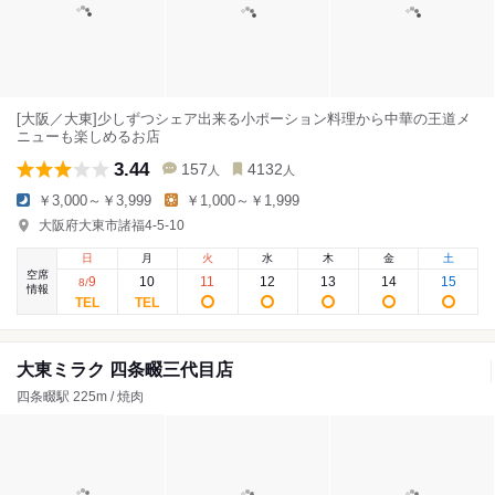
[大阪／大東]少しずつシェア出来る小ポーション料理から中華の王道メ
ニューも楽しめるお店
3.44
157
4132
人
人
￥3,000～￥3,999
￥1,000～￥1,999
大阪府大東市諸福4-5-10
日
月
火
水
木
金
土
空席
9
10
11
12
13
14
15
8
/
情報
大東ミラク 四条畷三代目店
四条畷駅 225m / 焼肉