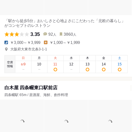
「駅から徒歩5分」おいしさと心地よさにこだわった「北欧の暮らし」
がコンセプトのレストラン
3.35
92
3860
人
人
￥3,000～￥3,999
￥1,000～￥1,999
大阪府大東市北条3-1-1
日
月
火
水
木
金
土
空席
9
10
11
12
13
14
15
8
/
情報
白木屋 四条畷東口駅前店
四条畷駅 65m / 居酒屋、海鮮、創作料理