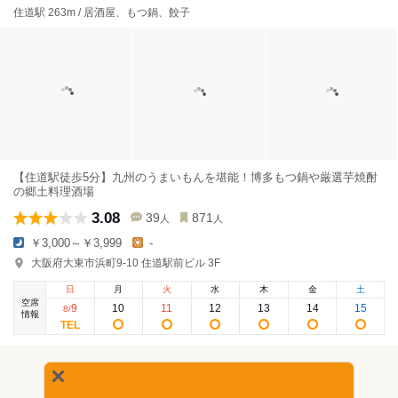
住道駅 263m / 居酒屋、もつ鍋、餃子
【住道駅徒歩5分】九州のうまいもんを堪能！博多もつ鍋や厳選芋焼酎
の郷土料理酒場
3.08
39
871
人
人
￥3,000～￥3,999
-
大阪府大東市浜町9-10 住道駅前ビル 3F
日
月
火
水
木
金
土
空席
9
10
11
12
13
14
15
8
/
情報