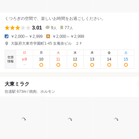
くつろぎの空間で、楽しいお時間をお過ごしください。
3.01
9
77
人
人
￥2,000～￥2,999
￥2,000～￥2,999
大阪府大東市学園町1-45 女庵奈ビル ２Ｆ
日
月
火
水
木
金
土
空席
9
10
11
12
13
14
15
8
/
情報
大東ミラク
住道駅 673m / 焼肉、ホルモン