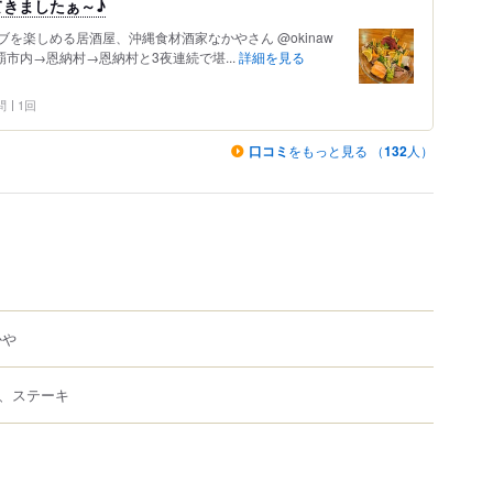
きましたぁ～♪
を楽しめる居酒屋、沖縄食材酒家なかやさん @okinaw
那覇市内→恩納村→恩納村と3夜連続で堪...
詳細を見る
問
1回
口コミ
をもっと見る （
132
人）
かや
、ステーキ