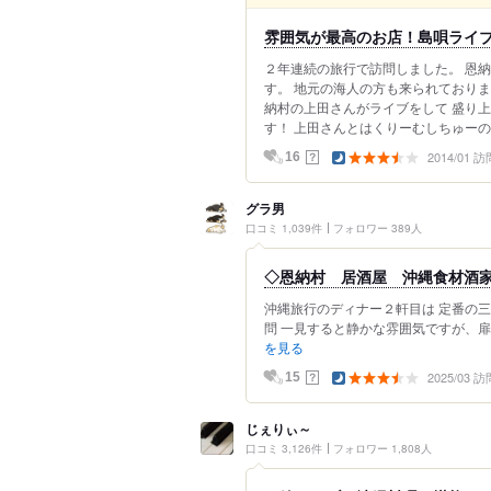
雰囲気が最高のお店！島唄ライ
２年連続の旅行で訪問しました。 恩納
す。 地元の海人の方も来られておりま
納村の上田さんがライブをして 盛り
す！ 上田さんとはくりーむしちゅーの上
2014/01 訪
？
16
グラ男
口コミ 1,039件
フォロワー 389人
◇恩納村 居酒屋 沖縄食材酒家
沖縄旅行のディナー２軒目は 定番の三
問 一見すると静かな雰囲気ですが、扉
を見る
2025/03 訪
？
15
じぇりぃ～
口コミ 3,126件
フォロワー 1,808人