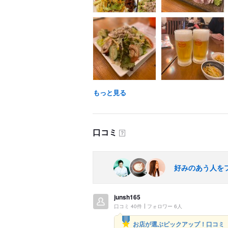
もっと見る
口コミ
？
好みのあう人を
junsh165
口コミ 40件
フォロワー 6人
お店が選ぶピックアップ！口コミ