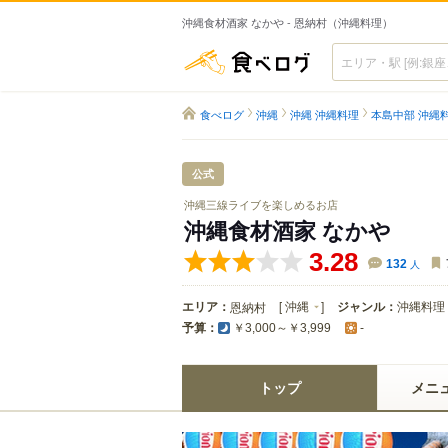
沖縄食材酒家 なかや - 恩納村（沖縄料理）
食べログ
食べログ
沖縄
沖縄 沖縄料理
本島中部 沖縄
公式
沖縄三線ライブを楽しめるお店
沖縄食材酒家 なかや
3.28
132
人
エリア：
[
沖縄
]
ジャンル：
沖縄料理
恩納村
予算：
￥3,000～￥3,999
-
トップ
メニ