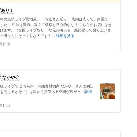
ブあり！
村の島唄ライブ居酒屋。 （ちぬまん近く） 店内は広くて、綺麗で
した。 料理は普通に旨くて価格も良心的かな？ こちらのお店には恩
上げます。（２回ライブあり） 地元の海人も一緒に踊って盛り上げま
田さんにそっくりな人です！ ...
詳細を見る
問
1回
 なかや◇
線ライブで こちらの 沖縄食材酒家 なかや さんに初訪
を開けるとそこには温かく活気ある空間が広がっ...
詳細
問
1回