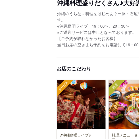
沖縄料理盛りだくさん♪大好
沖縄のうちな～料理をはじめあぐー豚・石垣
す。
※沖縄島唄ライブ 19：00〜、20：30〜
※ご送迎サービスは中止となっております。
【ご予約が取れなかったお客様】
当日お席の空きまち予約をお電話にて16：0
お店のこだわり
サービス
料理
♪沖縄島唄ライブ♪
料理メニュー８