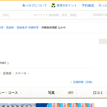
食べログについて
保有Vポイント
予約確認
行っ
料理
恩納村・恩納海岸 沖縄料理
沖縄食材酒家 なかや
7097
人
居酒屋
ステーキ
店舗情報（詳細）
ュー・コース
写真
口コミ
577