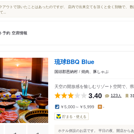
テイクアウトで頂いたことはあったのですが、 店内で出来立てを頂くと全く別物で、 
...
ト予約
空席情報
琉球BBQ Blue
国頭郡恩納村 / 焼肉、豚しゃぶ
天空の開放感を愉しむリゾート空間で、県
3.40
人
123
3
￥5,000～￥5,999
-
貯まる・使える
ホテル併設のお店です。 平日の夜、開店からあま