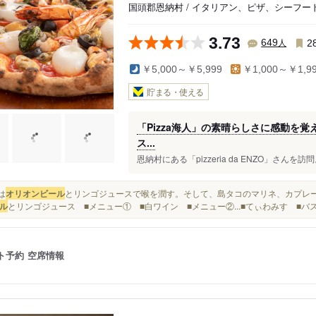
国頭郡恩納村 / イタリアン、ピザ、シーフー
3.73
人
649
2
￥5,000～￥5,999
￥1,000～￥1,9
貯まる・使える
「Pizza海人」の素晴らしさに感動を
ス...
恩納村にある「pizzeria da ENZO」さんを
ずは
オリオンビール
とリンゴジュースで喉を潤す。そして、島タコのマリネ、カプレーゼ
ル
とリンゴジュース ■メニュー① ■白ワイン ■メニュー②...■てぃわみす ■
ト予約
空席情報