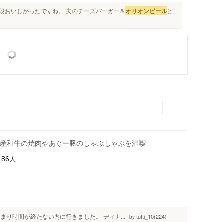
数段おいしかったですね。 夫のチーズバーガー＆
オリオンビール
と
産和牛の焼肉やあぐー豚のしゃぶしゃぶを満喫
人
186
り時間が経たない内に行きました。 ディナ...
tutti_10(224)
by