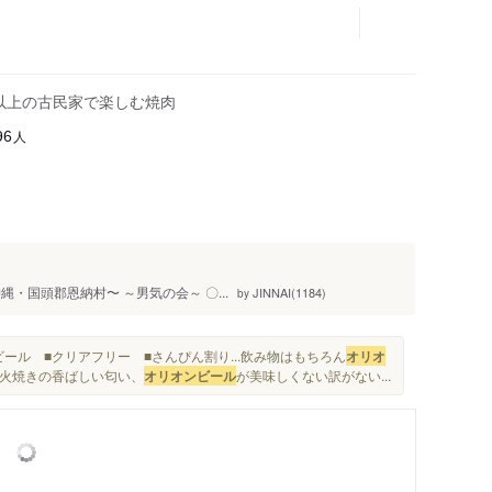
年以上の古民家で楽しむ焼肉
人
96
・国頭郡恩納村〜 ～男気の会～ 〇...
JINNAI(1184)
by
ビール ■クリアフリー ■さんぴん割り...飲み物はもちろん
オリオ
炭火焼きの香ばしい匂い、
オリオンビール
が美味しくない訳がない...