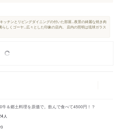
キッチンとリビングダイニングの付いた部屋...夜景の綺麗な焼き肉
縄らしくゴーヤ...広々とした印象の店内。 店内の照明は琉球ガラス
和牛＆郷土料理を原価で。飲んで食べて4500円！？
人
24
99