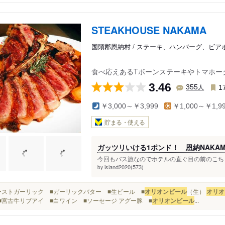
STEAKHOUSE NAKAMA
国頭郡恩納村 / ステーキ、ハンバーグ、ビア
食べ応えあるTボーンステーキやトマホー
3.46
人
355
1
￥3,000～￥3,999
￥1,000～￥1,9
貯まる・使える
ガッツリいける1ポンド！ 恩納NAKAM
今回もバス旅なのでホテルの直ぐ目の前のこちら
island2020(573)
by
■ローストガーリック ■ガーリックバター ■生ビール ■
オリオンビール
（生）
オリオ
..■宮古牛リブアイ ■白ワイン ■ソーセージ アグー豚 ■
オリオンビール
...