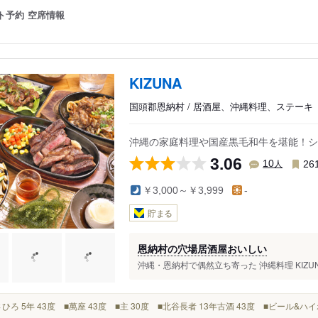
ト予約
空席情報
KIZUNA
国頭郡恩納村 / 居酒屋、沖縄料理、ステーキ
沖縄の家庭料理や国産黒毛和牛を堪能！シ
3.06
人
10
26
￥3,000～￥3,999
-
貯まる
恩納村の穴場居酒屋おいしい
沖縄・恩納村で偶然立ち寄った 沖縄料理 KIZU
まさひろ 5年 43度 ■萬座 43度 ■主 30度 ■北谷長者 13年古酒 43度 ■ビール&ハ