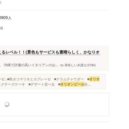
ド
人
8909
99
覚えるレベル！！(景色もサービスも素晴らしく、かなりオ
訪問。 沖縄で評価の高いイタリアンのお...
美味しい弁護士(2184)
by
...■島タコマリネとカプレーゼ ■クラムチャウダー ■
オリオ
バスクチーズケーキ ■デザート並べる ■
オリオンビール
生...