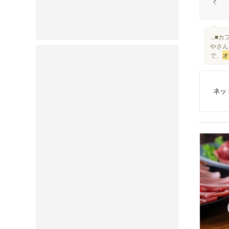
...
やさん
で、
オ
ネッ