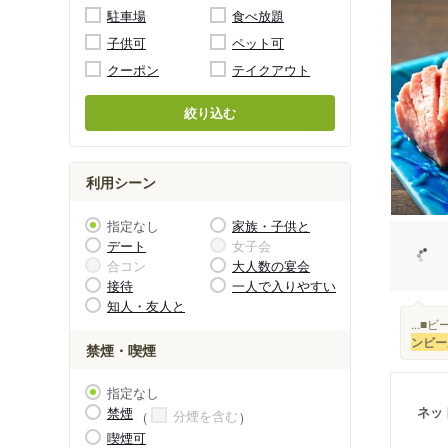
駐車場
食べ放題
子供可
ペット可
クーポン
テイクアウト
絞り込む
利用シーン
指定なし
家族・子供と
デート
女子会
合コン
大人数の宴会
接待
一人で入りやすい
知人・友人と
...
ンビー
禁煙・喫煙
指定なし
ネッ
禁煙
分煙を含む
喫煙可