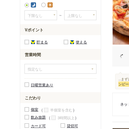
～
Vポイント
貯まる
使える
営業時間
...ま
ンビー
日曜営業あり
こだわり
ネッ
個室
半個室を含む
飲み放題
3時間以上
カード可
貸切可