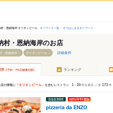
キーワード一覧
オではじまるキーワード
納村・恩納海岸 オリオンビール
納村・恩納海岸のお店
詳細条件
村・恩納海岸
オリオンビール
標準
ランキング
【予約・PR店舗優先順】
・金武
恩納海岸
オリオンビール
お店の情報に「
」を含むレストラン
1
～
20
件を表示
／
全
173
件
読谷・北谷
野湾
pizzeria da ENZO