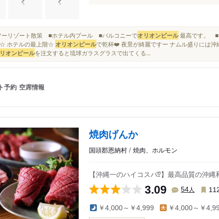
■カフーリゾート散策 ■ホテル内プール ■バルコニーで
オリオンビール
最高です。 ■
☆ ホテルの最上階☆
オリオンビール
で乾杯❤️ 夜景が綺麗ですー ナムル盛りには沖
リオンビール
を注文すると琉球ガラスグラスで出てくる...
ト予約
空席情報
焼肉げんか
国頭郡恩納村 / 焼肉、ホルモン
【沖縄一のハイコスパ⁉️】最高品質の沖縄
3.09
人
54
11
￥4,000～￥4,999
￥4,000～￥4,9