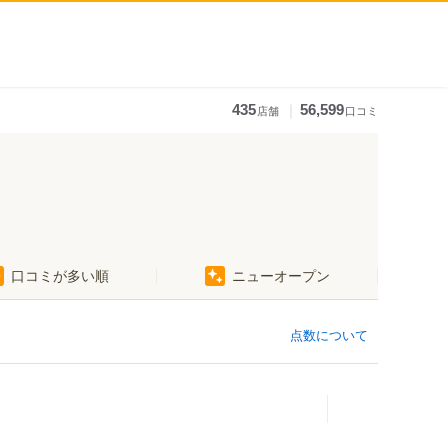
｜
435
56,599
店舗
口コミ
口コミが多い順
ニューオープン
点数について