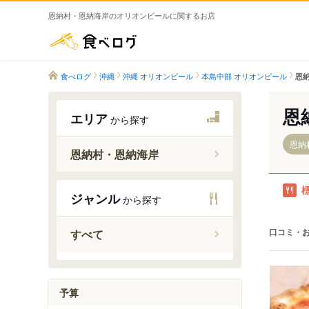
恩納村・恩納海岸のオリオンビールに関するお店
食べログ
食べログ
沖縄
沖縄 オリオンビール
本島中部 オリオンビール
恩
恩
エリア
から探す
恩納
恩納村・恩納海岸
沖縄市
ジャンル
から探す
うるま市
恩納村・
口コミ・
すべて
残波岬・
浦添・宜
予算