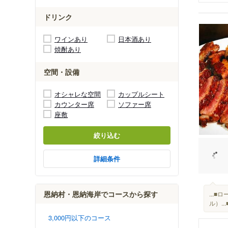
ドリンク
ワインあり
日本酒あり
焼酎あり
空間・設備
オシャレな空間
カップルシート
カウンター席
ソファー席
座敷
絞り込む
詳細条件
恩納村・恩納海岸でコースから探す
...
ル）.
3,000円以下のコース