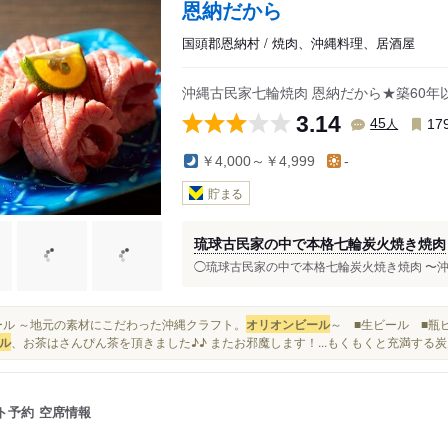
恩納だから
国頭郡恩納村 / 焼肉、沖縄料理、居酒屋
沖縄古民家七輪焼肉 恩納だから★築60
3.14
人
45
17
￥4,000～￥4,999
-
貯まる
琉球古民家の中で本格七輪炭火焼き焼肉
◯琉球古民家の中で本格七輪炭火焼き焼肉 〜沖縄
■ビール ～地元の素材にこだわった沖縄クラフト。
オリオンビール
～ ■生ビール ■瓶
ル
、お茶はさんぴん茶を頂きました♪♪ またお邪魔します！...もくもくと充満する
ト予約
空席情報