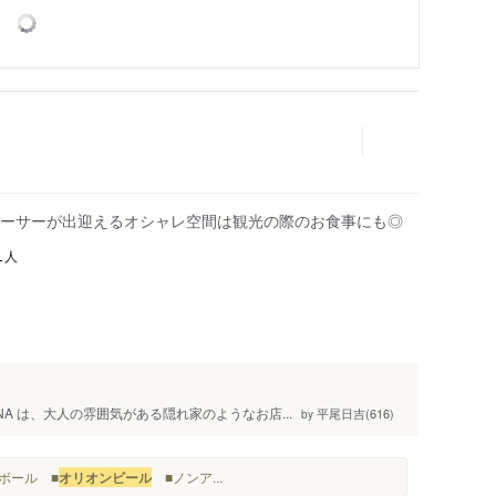
ーサーが出迎えるオシャレ空間は観光の際のお食事にも◎
人
1
NA は、大人の雰囲気がある隠れ家のようなお店...
平尾日吉(616)
by
イボール ■
オリオンビール
■ノンア...