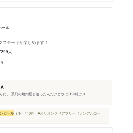
ホール
クステーキが楽しめます！
人
7299
99
A
に。 系列の焼肉屋と迷ったんだけどやはり沖縄はス...
ンビール
（小）440円 ■オリオンクリアフリー（ノンアルコー