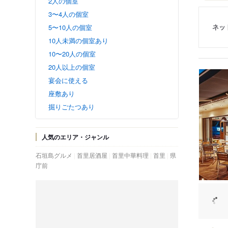
2人の個室
3〜4人の個室
ネッ
5〜10人の個室
10人未満の個室あり
10〜20人の個室
20人以上の個室
宴会に使える
座敷あり
掘りごたつあり
人気のエリア・ジャンル
石垣島グルメ
首里居酒屋
首里中華料理
首里
県
庁前