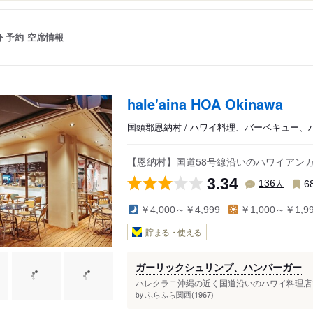
ト予約
空席情報
hale'aina HOA Okinawa
国頭郡恩納村 / ハワイ料理、バーベキュー、
【恩納村】国道58号線沿いのハワイアン
3.34
人
136
6
￥4,000～￥4,999
￥1,000～￥1,9
貯まる・使える
ガーリックシュリンプ、ハンバーガー
ハレクラニ沖縄の近く国道沿いのハワイ料理店で
ふらふら関西(1967)
by