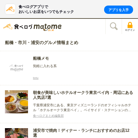
食べログアプリで
アプリを入手
おいしいお店をいつでもチェック
ログイン
船橋・市川・浦安のグルメ情報まとめ
船橋メモ
気軽に入れる系
totu
朝食が美味しいホテルオークラ東京ベイ内・周辺にある
人気店7選
千葉県浦安市にある、東京ディズニーランドのオフィシャルホテ
ル「ホテルオークラ東京ベイ」。ベイサイド・ステーションのす
ぐ前という抜群のアクセスと、ヨーロッパ調のエレガントさを満
食べログまとめ編集部
喫できるホテルです。今回は「ホテルオークラ東京ベイ」と周辺
のお店で美味しい朝食が食べられると話題のお店をまとめまし
た。
浦安市で焼肉！ディナー・ランチにおすすめのお店12
選