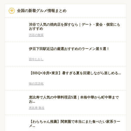
全国の新着グルメ情報まとめ
渋谷で人気の焼肉店を探すなら｜デート・宴会・個室にも
おすすめ
渋谷の散策
伊豆下田駅近辺の厳選おすすめのラーメン屋５選！
田中たかし
【BBQ×冷房×東京】暑すぎる夏を回避しながら楽しめる...
味の言語化
恵比寿で人気の中華料理店5選｜本格中華から町中華まで
お...
恵比寿 散歩
【わらちゃん推薦】関東圏で本当にまた食べたい家系ラー
メ...