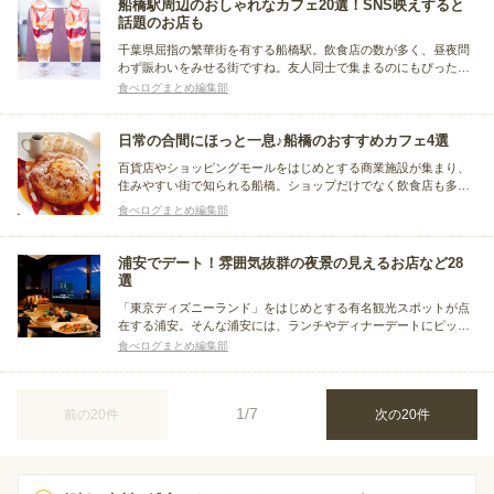
船橋駅周辺のおしゃれなカフェ20選！SNS映えすると
話題のお店も
千葉県屈指の繁華街を有する船橋駅。飲食店の数が多く、昼夜問
わず賑わいをみせる街ですね。友人同士で集まるのにもぴったり
なエリアです。今回は船橋駅周辺のおしゃれなカフェをまとめま
食べログまとめ編集部
した。雰囲気の良いお店や、勉強に利用できるチェーン店などを
シーンに分けて紹介します。
日常の合間にほっと一息♪船橋のおすすめカフェ4選
百貨店やショッピングモールをはじめとする商業施設が集まり、
住みやすい街で知られる船橋。ショップだけでなく飲食店も多く
立ち並んでいます。そこで、普段のランチや、お買い物の途中で
食べログまとめ編集部
ほっと一息つきたいときにおすすめな船橋のカフェを集めてみま
した。
浦安でデート！雰囲気抜群の夜景の見えるお店など28
選
「東京ディズニーランド」をはじめとする有名観光スポットが点
在する浦安。そんな浦安には、ランチやディナーデートにピッタ
リなお店がたくさんあります。そこで今回は、美味しいと評判の
食べログまとめ編集部
さまざまなジャンルのお店をまとめました。美しい夜景を眺めら
れるお店や個室を完備したお店などをピックアップしています。
1/7
前の20件
次の20件