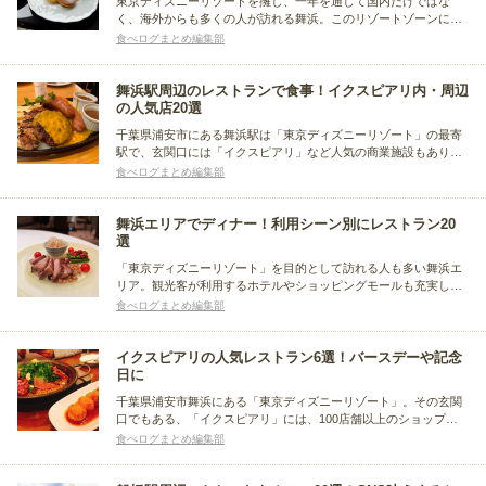
東京ディズニーリゾートを擁し、一年を通して国内だけではな
く、海外からも多くの人が訪れる舞浜。このリゾートゾーンに
は、高級ホテル群が立ち並び、それぞれのホテルではクオリティ
食べログまとめ編集部
の高いビュッフェ形式の食事を堪能することができます。ここで
はおすすめのホテルビュッフェをホテル別にまとめました。
舞浜駅周辺のレストランで食事！イクスピアリ内・周辺
の人気店20選
千葉県浦安市にある舞浜駅は「東京ディズニーリゾート」の最寄
駅で、玄関口には「イクスピアリ」など人気の商業施設もありま
す。今回は、その舞浜駅周辺にあるレストランに注目。ランチ・
食べログまとめ編集部
ディナーの時間帯別にわけ、カジュアルなレストランを中心にお
すすめ店をまとめました。子連れで利用しやすいお店もご紹介し
ます。
舞浜エリアでディナー！利用シーン別にレストラン20
選
「東京ディズニーリゾート」を目的として訪れる人も多い舞浜エ
リア。観光客が利用するホテルやショッピングモールも充実して
おり、幅広いジャンルの料理を堪能できるレストランもたくさん
食べログまとめ編集部
あります。今回は舞浜でディナーが人気のお店を、デートやお祝
いなどの利用シーン別にまとめました。
イクスピアリの人気レストラン6選！バースデーや記念
日に
千葉県浦安市舞浜にある「東京ディズニーリゾート」。その玄関
口でもある、「イクスピアリ」には、100店舗以上のショップや
グルメスポットなどが軒を連ねています。今回はその「イクスピ
食べログまとめ編集部
アリ」でおすすめのレストランを、料理ジャンル別におすすめ店
まとめました。