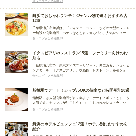
地です。今回の記事はその舞浜駅周辺にある、ランチで寄りたい
食べログまとめ編集部
お店に注目。東京ディズニーリゾート内のショッピングモール
「イクスピアリ」内店から周辺ホテル内店まで、おすすめ店をま
とめました。
舞浜でおしゃれランチ！ジャンル別で選ぶおすすめ店
12選
千葉県浦安市舞浜は、「ディズニーランド」などの大型のレジャ
ー施設や商業施設、ホテルなども多く建ち並ぶ、人気レジャース
ポット。ホテル内にあるカフェやレストランを中心に多彩な飲食
食べログまとめ編集部
店があります。買い物やイベントなど、舞浜で過ごす休日に行き
たいおしゃれなランチスポットをまとめました。
イクスピアリのレストラン15選！ファミリー向けのお
店も
千葉県浦安市の「東京ディズニーリゾート」内にある、ショッピ
ングモール「イクスピアリ」。映画館、レストラン、各種ショッ
プが多数揃っていて、エンターテイメントとショッピングが楽し
食べログまとめ編集部
めると人気です。ここでは、「イクスピアリ」内にあるおすすめ
のレストランに注目。利用シーン別にまとめました。
船橋駅でデート！カップルOKの個室など時間帯別28選
船橋駅には大型商業施設が多く集まり、デートスポットとしても
人気です。カップルが利用しやすい、おしゃれなレストランやカ
フェが充実しているエリアでもあります。そこで今回は、個室あ
食べログまとめ編集部
りのお店からソファー席でくつろげるお店まで、船橋駅周辺にあ
るデートにおすすめのお店をまとめました。
舞浜のホテルビュッフェ12選！ホテル別におすすめを
紹介