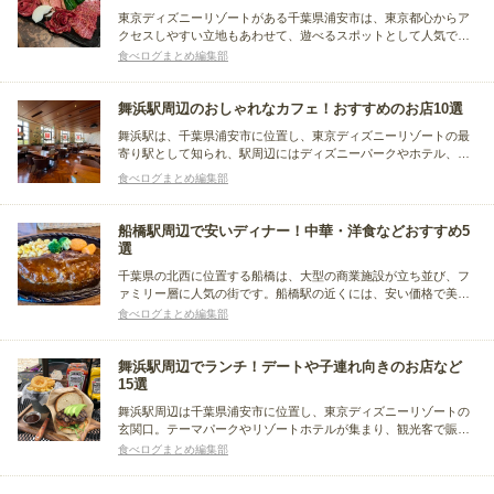
東京ディズニーリゾートがある千葉県浦安市は、東京都心からア
クセスしやすい立地もあわせて、遊べるスポットとして人気で
す。食事は気分高まる焼肉がおすすめ！今回は、浦安市内の焼肉
食べログまとめ編集部
店を厳選し、ランチ・ディナーとおすすめの時間帯別にまとめま
した。合わせて、隣接する市川市の焼肉もご紹介します。
舞浜駅周辺のおしゃれなカフェ！おすすめのお店10選
舞浜駅は、千葉県浦安市に位置し、東京ディズニーリゾートの最
寄り駅として知られ、駅周辺にはディズニーパークやホテル、シ
ョッピング施設が集まり、観光客で賑わいます。交通の便が良
食べログまとめ編集部
く、JR京葉線で東京方面へのアクセスも便利です。今回はその舞
浜周辺の、おしゃれなカフェに注目。おすすめのカフェをまとめ
ました。
船橋駅周辺で安いディナー！中華・洋食などおすすめ5
選
千葉県の北西に位置する船橋は、大型の商業施設が立ち並び、フ
ァミリー層に人気の街です。船橋駅の近くには、安い価格で美味
しいディナーを堪能できるお店があります。そこで今回は、中華
食べログまとめ編集部
料理店や洋食レストランなど、船橋駅周辺で安いディナーを楽し
めるお店をまとめました。
舞浜駅周辺でランチ！デートや子連れ向きのお店など
15選
舞浜駅周辺は千葉県浦安市に位置し、東京ディズニーリゾートの
玄関口。テーマパークやリゾートホテルが集まり、観光客で賑わ
うエリアです。近隣にはショッピング施設や飲食店も充実してお
食べログまとめ編集部
り、家族連れに人気のスポットです。今回はその舞浜駅周辺で人
気のランチスポットに注目。デートや子連れなどシーン別にまと