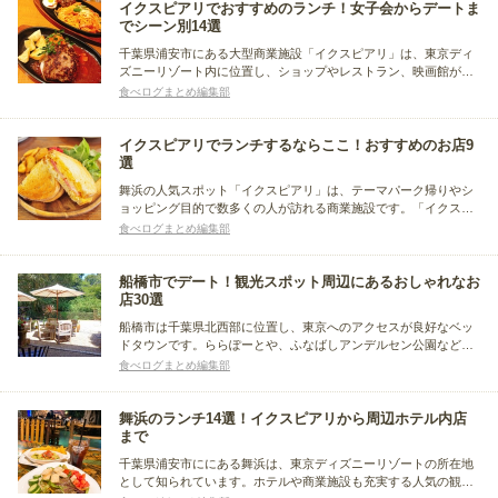
めました。
イクスピアリでおすすめのランチ！女子会からデートま
でシーン別14選
千葉県浦安市にある大型商業施設「イクスピアリ」は、東京ディ
ズニーリゾート内に位置し、ショップやレストラン、映画館が集
まり、テーマパークのようなエンターテインメント性豊かな空間
食べログまとめ編集部
が広がります。この記事では、その「イクスピアリ」でランチに
寄りたいお店に注目。利用シーン別におすすめ店をまとめまし
た。
イクスピアリでランチするならここ！おすすめのお店9
選
舞浜の人気スポット「イクスピアリ」は、テーマパーク帰りやシ
ョッピング目的で数多くの人が訪れる商業施設です。「イクスピ
アリ」には、おしゃれなショップや専門店も多く、飲食店も充実
食べログまとめ編集部
しています。そこで今回は、ランチタイムにおすすめの、おしゃ
れなお店をまとめました。
船橋市でデート！観光スポット周辺にあるおしゃれなお
店30選
船橋市は千葉県北西部に位置し、東京へのアクセスが良好なベッ
ドタウンです。ららぽーとや、ふなばしアンデルセン公園など商
業施設やレジャー施設が充実しています。海に面しており、漁業
食べログまとめ編集部
も盛んで新鮮な海産物を楽しめます。今回はその船橋市で、デー
トスポット周辺のおすすめ店をまとめました。ぜひチェックして
ください。
舞浜のランチ14選！イクスピアリから周辺ホテル内店
まで
千葉県浦安市ににある舞浜は、東京ディズニーリゾートの所在地
として知られています。ホテルや商業施設も充実する人気の観光