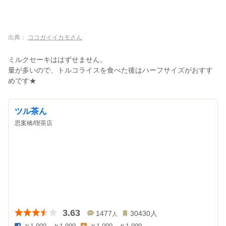
出典：
ココガイイカモさん
ミルクセーキははずせません。
量が多いので、トルコライスを食べた後はハーフサイズがおすす
めです★
ツル茶ん
思案橋/喫茶店
3.63
1477
30430
人
人