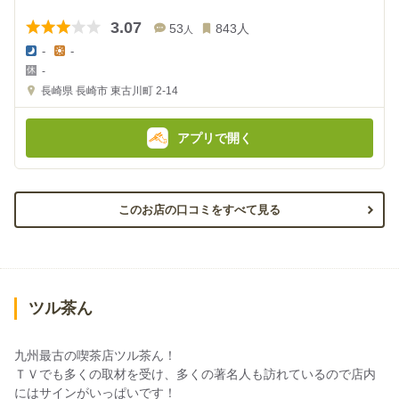
3.07
53
843
人
人
-
-
夜
昼
-
の
の
金
金
長崎県
長崎市 東古川町 2-14
額
額
:
:
アプリで開く
このお店の口コミをすべて見る
ツル茶ん
九州最古の喫茶店ツル茶ん！
ＴＶでも多くの取材を受け、多くの著名人も訪れているので店内
にはサインがいっぱいです！