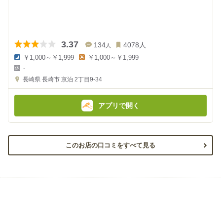
3.37
134
4078
人
人
￥1,000～￥1,999
￥1,000～￥1,999
夜
昼
-
の
の
金
金
長崎県
長崎市 京泊 2丁目9-34
額
額
:
:
アプリで開く
このお店の口コミをすべて見る