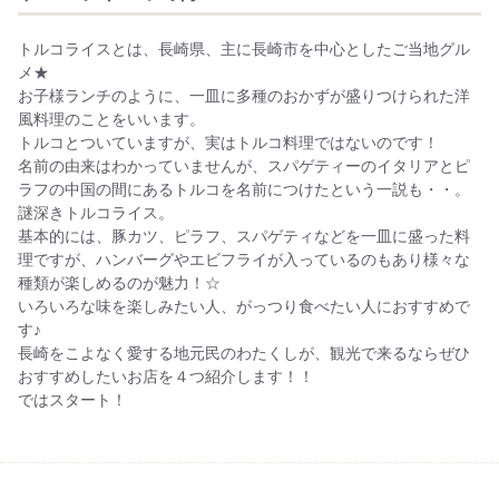
トルコライスとは、長崎県、主に長崎市を中心としたご当地グル
メ★
お子様ランチのように、一皿に多種のおかずが盛りつけられた洋
風料理のことをいいます。
トルコとついていますが、実はトルコ料理ではないのです！
名前の由来はわかっていませんが、スパゲティーのイタリアとピ
ラフの中国の間にあるトルコを名前につけたという一説も・・。
謎深きトルコライス。
基本的には、豚カツ、ピラフ、スパゲティなどを一皿に盛った料
理ですが、ハンバーグやエビフライが入っているのもあり様々な
種類が楽しめるのが魅力！☆
いろいろな味を楽しみたい人、がっつり食べたい人におすすめで
す♪
長崎をこよなく愛する地元民のわたくしが、観光で来るならぜひ
おすすめしたいお店を４つ紹介します！！
ではスタート！