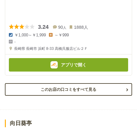
3.24
90
1888
人
人
￥1,000～￥1,999
～￥999
夜
昼
-
の
の
金
金
長崎県
長崎市 浜町 8-33
高橋呉服店ビル２Ｆ
額
額
:
:
アプリで開く
このお店の口コミをすべて見る
向日葵亭