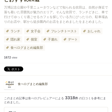
万博記念公園や千里ニュータウンなどで知られる吹田は、自然が身近で
落ち着いた雰囲気が魅力のエリア。そんな吹田で、ランチどきに、車で
行けてゆっくり過ごせるカフェを探している方にぴったりの、駐車場あ
りのお店や、駅から徒歩圏内のお店をまとめましたをまとめました。
ランチ
女子会
フレンチトースト
おしゃれ
隠れ家
個室
子連れ
デート
食べログまとめ編集部
1672
view
食べログまとめ編集部
3318
このまとめ記事は食べログレビュアーによる
件
の口コミを参考にま
とめました。