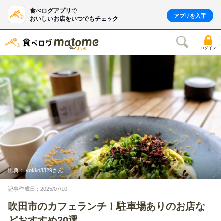
食べログアプリで
アプリを入手
おいしいお店をいつでもチェック
ログイン
出典：
yokko3329さん
記事作成日：2025/07/10
吹田市のカフェランチ！駐車場ありのお店な
どおすすめ20選