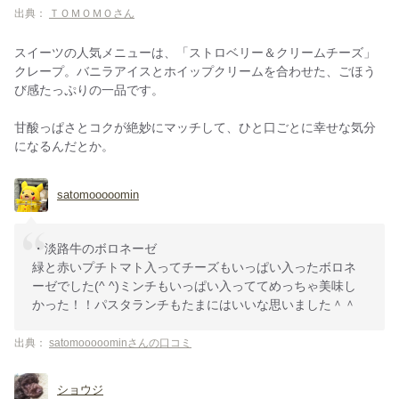
出典：
ＴＯＭＯＭＯさん
スイーツの人気メニューは、「ストロベリー＆クリームチーズ」
クレープ。バニラアイスとホイップクリームを合わせた、ごほう
び感たっぷりの一品です。
甘酸っぱさとコクが絶妙にマッチして、ひと口ごとに幸せな気分
になるんだとか。
satomooooomin
・淡路牛のボロネーゼ
緑と赤いプチトマト入ってチーズもいっぱい入ったボロネ
ーゼでした(^ ^)ミンチもいっぱい入っててめっちゃ美味し
かった！！パスタランチもたまにはいいな思いました＾＾
出典：
satomooooominさんの口コミ
ショウジ