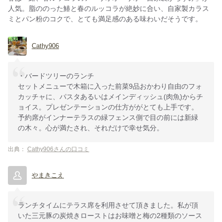
人気。脂ののった鰆と春のルッコラが絶妙に合い、自家製カラス
ミとパン粉のコクで、とても満足感のある味わいだそうです。
Cathy906
・バードツリーのランチ
セットメニューで木箱に入った前菜9品おかわり自由のフォ
カッチャに、パスタあるいはメインディッシュ(肉魚)からチ
ョイス。プレゼンテーションの仕方ががとても上手です。
予約席がインナーテラスの緑フェンス側で目の前には新緑
の木々。心が満たされ、それだけで幸せ気分。
出典：
Cathy906さんの口コミ
やまきこえ
ランチタイムにテラス席を利用させて頂きました。私が頂
いた三元豚の炭焼きローストはお味噌と梅の2種類のソース