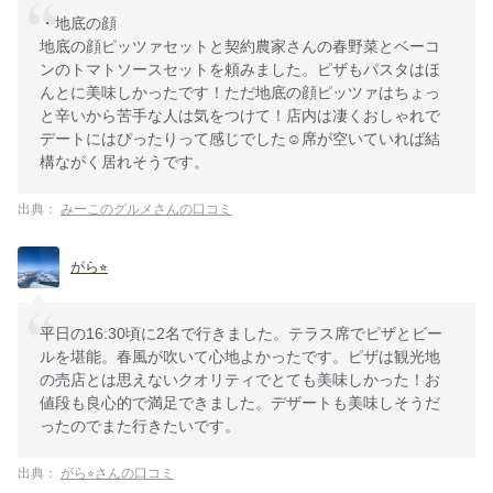
・地底の顔
地底の顔ピッツァセットと契約農家さんの春野菜とベーコ
ンのトマトソースセットを頼みました。ピザもパスタはほ
んとに美味しかったです！ただ地底の顔ピッツァはちょっ
と辛いから苦手な人は気をつけて！店内は凄くおしゃれで
デートにはぴったりって感じでした☺️席が空いていれば結
構ながく居れそうです。
出典：
みーこのグルメさんの口コミ
がら⭐︎
平日の16:30頃に2名で行きました。テラス席でピザとビー
ルを堪能。春風が吹いて心地よかったです。ピザは観光地
の売店とは思えないクオリティでとても美味しかった！お
値段も良心的で満足できました。デザートも美味しそうだ
ったのでまた行きたいです。
出典：
がら⭐︎さんの口コミ