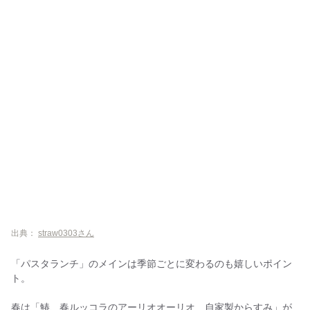
出典：
straw0303さん
「パスタランチ」のメインは季節ごとに変わるのも嬉しいポイン
ト。
春は「鰆、春ルッコラのアーリオオーリオ 自家製からすみ」が