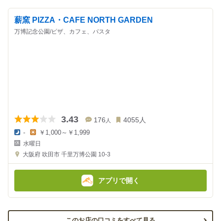
薪窯 PIZZA・CAFE NORTH GARDEN
万博記念公園/ピザ、カフェ、パスタ
3.43
176
4055
人
人
-
￥1,000～￥1,999
夜
昼
水曜日
の
の
金
金
大阪府
吹田市 千里万博公園 10-3
額
額
:
:
アプリで開く
このお店の口コミをすべて見る