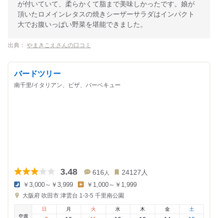
が付いていて、柔らかくて脂まで美味しかったです。娘が
頂いたロメインレタスの焼きシーザーサラダはインパクト
大でお腹いっぱい野菜を堪能できました。
出典：
やまきこえさんの口コミ
バードツリー
南千里/イタリアン、ピザ、バーベキュー
3.48
616
24127
人
人
￥3,000～￥3,999
￥1,000～￥1,999
夜
昼
大阪府
吹田市 津雲台 1-3-5
千里南公園
の
の
金
金
日
月
火
水
木
金
土
額
額
空席