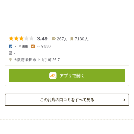
3.49
267
7130
人
人
～￥999
～￥999
夜
昼
-
の
の
金
金
大阪府
吹田市 上山手町 26-7
額
額
:
:
アプリで開く
このお店の口コミをすべて見る