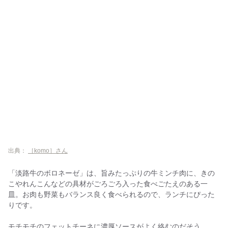
出典：
［komo］さん
「淡路牛のボロネーゼ」は、旨みたっぷりの牛ミンチ肉に、きの
こやれんこんなどの具材がごろごろ入った食べごたえのある一
皿。お肉も野菜もバランス良く食べられるので、ランチにぴった
りです。
モチモチのフェットチーネに濃厚ソースがよく絡むのだそう。