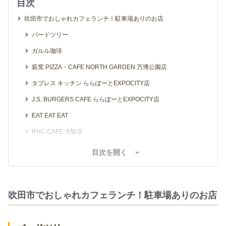
目次
吹田市でおしゃれカフェランチ！駐車場ありのお店
バードツリー
ガルル珈琲
薪窯 PIZZA・CAFE NORTH GARDEN 万博公園店
タブレス キッチン ららぽーとEXPOCITY店
J.S. BURGERS CAFE ららぽーとEXPOCITY店
EAT EAT EAT
RHC CAFE 大阪店
PEANUTS Cafe 大阪
目次を開く
ビタレーザ キッチン
吹田市でおしゃれカフェランチ！吹田駅から5分以内のお店
吹田市でおしゃれカフェランチ！駐車場ありのお店
CAFE DINING VALORE.
カフェ 樹