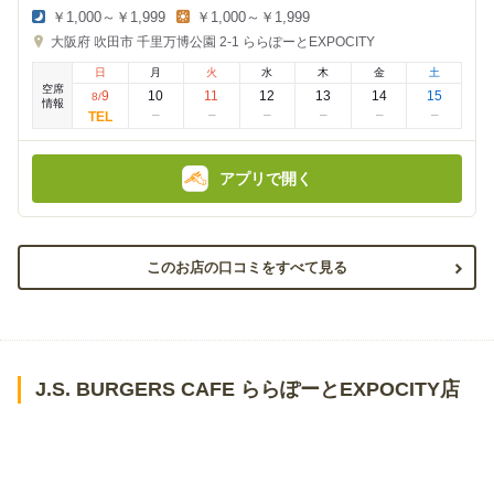
￥1,000～￥1,999
￥1,000～￥1,999
夜
昼
大阪府
吹田市 千里万博公園 2-1
ららぽーとEXPOCITY
の
の
金
金
日
月
火
水
木
金
土
額
額
空席
:
:
9
10
11
12
13
14
15
8
/
情報
アプリで開く
このお店の口コミをすべて見る
J.S. BURGERS CAFE ららぽーとEXPOCITY店