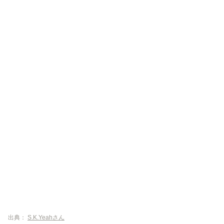
出典：
S.K.Yeahさん