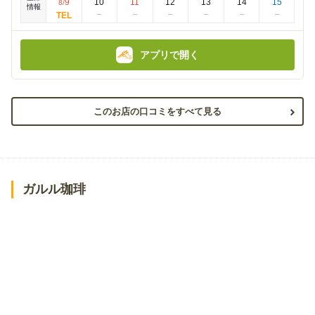
:
:
9
10
11
12
13
14
15
8
/
情報
アプリで開く
このお店の口コミをすべて見る
ガルル珈琲