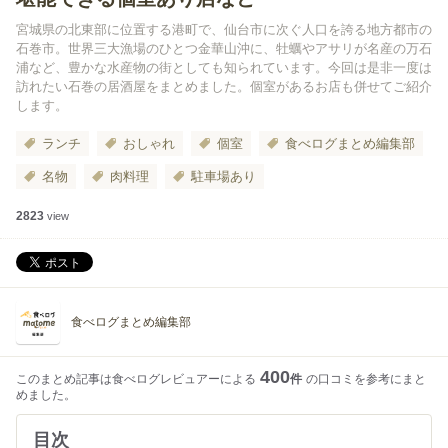
宮城県の北東部に位置する港町で、仙台市に次ぐ人口を誇る地方都市の
石巻市。世界三大漁場のひとつ金華山沖に、牡蠣やアサリが名産の万石
浦など、豊かな水産物の街としても知られています。今回は是非一度は
訪れたい石巻の居酒屋をまとめました。個室があるお店も併せてご紹介
します。
ランチ
おしゃれ
個室
食べログまとめ編集部
名物
肉料理
駐車場あり
2823
view
食べログまとめ編集部
400
このまとめ記事は食べログレビュアーによる
件
の口コミを参考にまと
めました。
目次