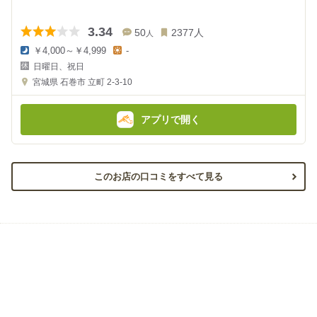
3.34
50
2377
人
人
￥4,000～￥4,999
-
夜
昼
日曜日、祝日
の
の
金
金
宮城県
石巻市 立町 2-3-10
額
額
:
:
アプリで開く
このお店の口コミをすべて見る