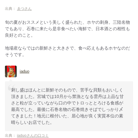
出典：
ゑつさん
旬の夏がおススメという美しく盛られた、ホヤの刺身。三陸名物
でもあり、石巻に来たら是非食べたい海鮮で、日本酒との相性も
良好とのこと。
地場産ならではの新鮮さと大きさで、食べ応えもあるホヤなのだ
そうです。
iaduo
刺し盛はほんとに新鮮そのもので、苦手な貝類もおいしく
頂きました。宮城では10月から禁漁となる雲丹は上品な甘
さと粒が立っていながら口の中でトロっととろける食感が
最高でした。最後に石巻名物の石巻焼きそばでしっかり〆
てきました！地元に根付いた、居心地が良く実質本位の素
晴らしいお店でした。
出典：
iaduoさんの口コミ