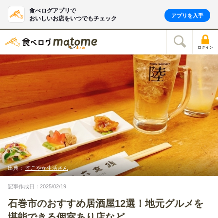
食べログアプリで
アプリを入手
おいしいお店をいつでもチェック
ログイン
出典：
すこやか生活さん
記事作成日：2025/02/19
石巻市のおすすめ居酒屋12選！地元グルメを
堪能できる個室あり店など