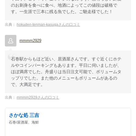
のお刺身を食べに食べ、地酒によってこの値段は破格で
す。一生涯で三本に残る魚でした。ご馳走様でした！
出典：
hokuden-tenman-kasugaさんの口コミ
mmmm2929
石巻駅からもほど近い、居酒屋さんです。すぐ近くにホテ
ルやコインパーキングもあります。平日に伺いましたが、
ほぼ満席でした。舟盛りは当日注文可能で、ボリュームタ
ップリでした。また他のメニューもボリュームがあるの
で、大満足です。
出典：
mmmm2929さんの口コミ
さかな処 三吉
石巻/居酒屋、海鮮