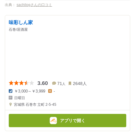
出典：
sachilogさんの口コミ
味彩しん家
石巻/居酒屋
3.60
71
2648
人
人
￥3,000～￥3,999
-
夜
昼
日曜日
の
の
金
金
宮城県
石巻市 立町 2-5-45
額
額
:
:
アプリで開く