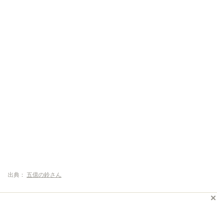
出典：
五億の鈴さん
こちらは人気の「どんぐりセット」の刺身で、ほかに小鉢3品が付
いています。刺身は仕入れたての新鮮さで、ヒラメの刺身はエン
ガワ付きで好評です。