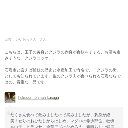
出典：
いいおっさん！さん
こちらは、玉子の黄身とクジラの赤身が食欲をそそる、お酒も進
みそうな「クジラユッケ」。
石巻市と言えば捕鯨の歴史と水産加工で有名で、「クジラの街」
としても知られています。生のクジラ肉が食べられる石巻ならで
はの、貴重な一品です。
hokuden-tenman-kasuga
たくさん食べて飲みましたので嵩みましたが、刺身が絶
美！せりのおひたしからはじめ、マグロの希少部位、牡蠣
や白子、ヒラマサ、金華アジのなめろう、素晴らしい鮮度