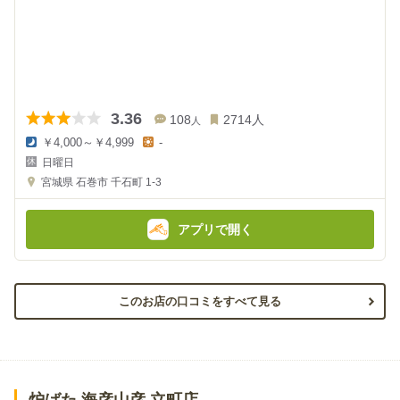
3.36
108
2714
人
人
￥4,000～￥4,999
-
夜
昼
日曜日
の
の
金
金
宮城県
石巻市 千石町 1-3
額
額
:
:
アプリで開く
このお店の口コミをすべて見る
炉ばた 海彦山彦 立町店