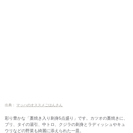
出典：
マッハのオススメごはんさん
彩り豊かな「藁焼き入り刺身5点盛り」です。カツオの藁焼きに、
ブリ、タイの湯引、中トロ、クジラの刺身とラディッシュやキュ
ウリなどの野菜も綺麗に添えられた一皿。