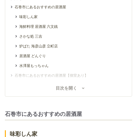
石巻市にあるおすすめの居酒屋
味彩しん家
海鮮料理 居酒屋 六文銭
さかな処 三吉
炉ばた 海彦山彦 立町店
居酒屋 どんぐり
水澤屋もっちゃん
石巻市にあるおすすめの居酒屋【個室あり】
ごくう
目次を開く
とり福
SUSHI & BAR 樹琳
石巻市にあるおすすめの居酒屋
居酒屋 壱歩
あぶみ屋 中里店
味彩しん家
全席個室居酒屋 忍家 石巻店