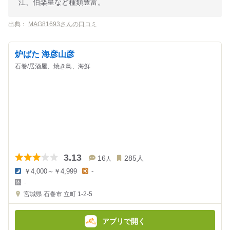
江、伯楽星など種類豊富。
出典：
MAG81693さんの口コミ
炉ばた 海彦山彦
石巻/居酒屋、焼き鳥、海鮮
3.13
16
285
人
人
￥4,000～￥4,999
-
夜
昼
-
の
の
金
金
宮城県
石巻市 立町 1-2-5
額
額
:
:
アプリで開く