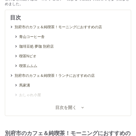
めました。
目次
別府市のカフェ＆純喫茶！モーニングにおすすめの店
青山コーヒー舎
珈琲豆処 夢珈 別府店
喫茶Nピオ
喫茶ムムム
別府市のカフェ＆純喫茶！ランチにおすすめの店
馬家溝
おしゃれ小屋
ぐみの木
目次を開く
別府市のカフェ＆純喫茶！ティータイムにおすすめの店
グリーンスポット
別府市のカフェ＆純喫茶！モーニングにおすすめの
喫茶なつめ