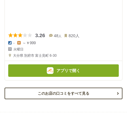
3.26
48
820
人
人
-
～￥999
夜
昼
火曜日
の
の
金
金
大分県
別府市 富士見町 6-30
額
額
:
:
アプリで開く
このお店の口コミをすべて見る