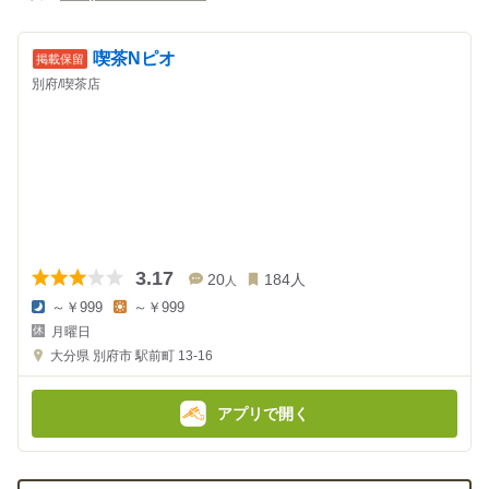
喫茶Nピオ
別府/喫茶店
3.17
20
184
人
人
～￥999
～￥999
夜
昼
月曜日
の
の
金
金
大分県
別府市 駅前町 13-16
額
額
:
:
アプリで開く