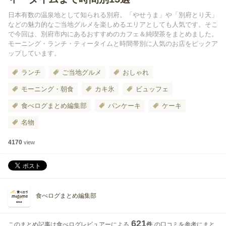
日本有数の温泉地として知られる別府。「やせうま」や「別府とり天」
などの魅力的なご当地グルメを楽しめるエリアとしても人気です。そこ
で今回は、別府市内にあるおすすめのカフェ＆純喫茶をまとめました。
モーニング・ランチ・ティータイムと時間帯別に人気のお店をピックア
ップしています。
ランチ
ご当地グルメ
おしゃれ
モーニング・朝食
カキ氷
ビュッフェ
食べログまとめ編集部
パンケーキ
ケーキ
名物
4170
view
食べログまとめ編集部
621
このまとめ記事は食べログレビュアーによる
件
の口コミを参考にまと