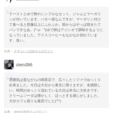
トーストとゆで卵のシンプルなセット。ジャムとマーガリ
ンが付いています。バター派なんですが、マーガリン付け
て食べると想像以上にふかふか。朝からはやっぱ焼きたて
パンですなあ。(*´ω｀*)ゆで卵はアジシオで調味するように
なっていました。アイスコーヒーもなかなか切れていま
す、良い。
出典：
さすらいつばめさんの口コミ
sherry2846
雰囲気は昔ながらの喫茶店で、広々したソファでゆっくり
出来ました。今日は大分から東京に帰りますが、名残惜し
い。時間がゆっくり流れている大分は本当に大好きです。
クリームソーダは懐かしく、ほっとする感じがしました。
大分カフェ巡りも最高でした(^^)
出典：
sherry2846さんの口コミ