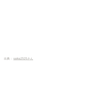
出典：
saika2525さん