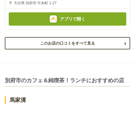
金
金
大分県
別府市 中央町 1-27
額
額
:
:
アプリで開く
このお店の口コミをすべて見る
別府市のカフェ＆純喫茶！ランチにおすすめの店
馬家溝