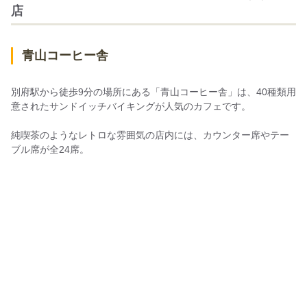
店
なかむら珈琲店
Chez Maman
青山コーヒー舎
アップル
カフェプリンセスキティーズ
別府駅から徒歩9分の場所にある「青山コーヒー舎」は、40種類用
ティールーム コージーコーナー
意されたサンドイッチバイキングが人気のカフェです。
茶房 ALice
純喫茶のようなレトロな雰囲気の店内には、カウンター席やテー
ブル席が全24席。