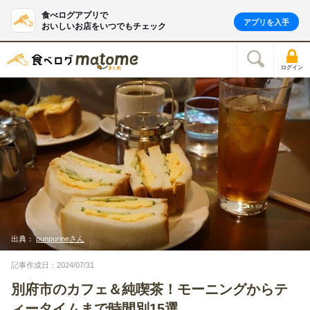
食べログアプリで
アプリを入手
おいしいお店をいつでもチェック
ログイン
出典：
punpurineさん
記事作成日：2024/07/31
別府市のカフェ＆純喫茶！モーニングからテ
ィータイムまで時間別15選