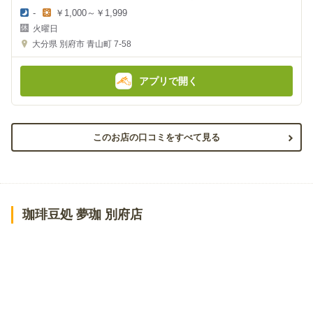
-
￥1,000～￥1,999
夜
昼
火曜日
の
の
金
金
大分県
別府市 青山町 7-58
額
額
:
:
アプリで開く
このお店の口コミをすべて見る
珈琲豆処 夢珈 別府店