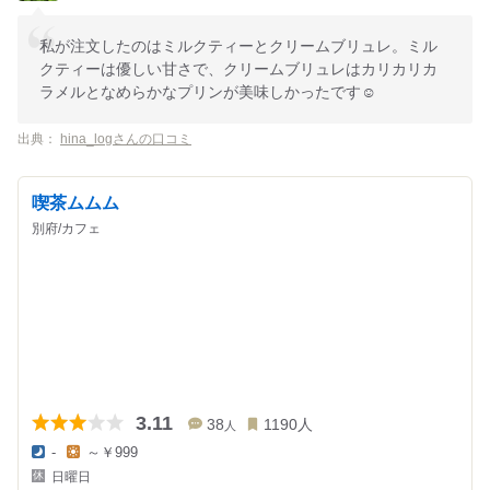
私が注文したのはミルクティーとクリームブリュレ。ミル
クティーは優しい甘さで、クリームブリュレはカリカリカ
ラメルとなめらかなプリンが美味しかったです☺︎
出典：
hina_logさんの口コミ
喫茶ムムム
別府/カフェ
3.11
38
1190
人
人
-
～￥999
夜
昼
日曜日
の
の