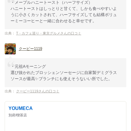
・メープルハニートースト（ハーフサイズ）
ハニートーストはしっとりと甘くて、しかも食べやすいよ
うに小さくカットされて、ハーフサイズしても結構ボリュ
ーミーコーヒーと一緒に合わせると幸せです。
出典：
T・カフェ巡り・東京グルメさんの口コミ
クーピー1119
・元祖Aモーニング
選び抜かれたブロッシェンソーセージに自家製デミグラス
ソースが最高✨ブランチにも使えそうないい所でした。
出典：
クーピー1119さんの口コミ
YOUMECA
別府/喫茶店