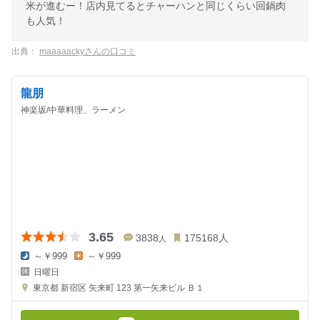
米が進むー！店内見てるとチャーハンと同じくらい回鍋肉
も人気！
出典：
maaaaackyさんの口コミ
龍朋
神楽坂/中華料理、ラーメン
3.65
3838
175168
人
人
～￥999
～￥999
夜
昼
日曜日
の
の
金
金
東京都
新宿区 矢来町 123
第一矢来ビル Ｂ１
額
額
:
: