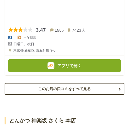
3.47
158
7423
人
人
-
～￥999
夜
昼
日曜日、祝日
の
の
金
金
東京都
新宿区 西五軒町 9-5
額
額
:
:
アプリで開く
このお店の口コミをすべて見る
とんかつ 神楽坂 さくら 本店