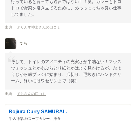
行っていると言っても過言ではない！！笑。カレーもトロ
トロで野菜を引き立てるために、めっっっっちゃ良い仕事
してました。
出典：
ぷりんす神楽さんの口コミ
でら
そして、トイレのアメニティの充実さが半端ない！マウス
ウォッシュとかあぶらとり紙とかはよく見かけるが、糸よ
うじから歯ブラシに始まり、爪切り、毛抜きにハンドクリ
ーム、終いにはワセリンまで（笑）
出典：
でらさんの口コミ
Rojiura Curry SAMURAI．
牛込神楽坂/スープカレー、洋食