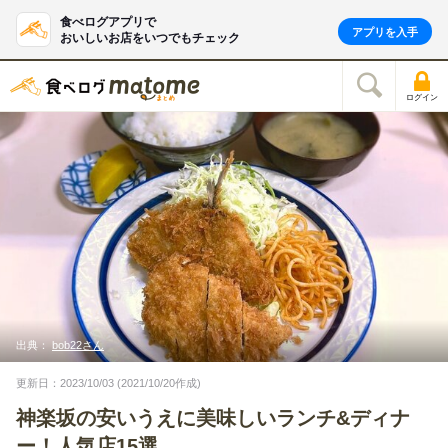
食べログアプリで
アプリを入手
おいしいお店をいつでもチェック
ログイン
出典：
bob22さん
更新日：2023/10/03 (2021/10/20作成)
神楽坂の安いうえに美味しいランチ&ディナ
ー！人気店15選