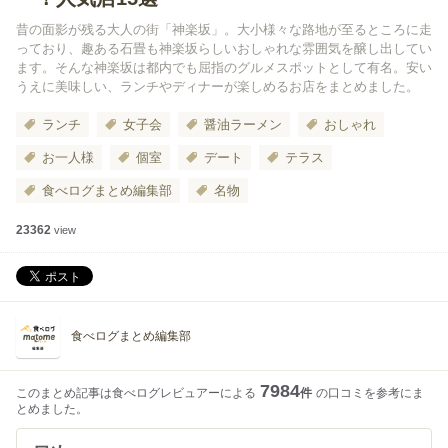
昔の面影が残る大人の街「神楽坂」。大小様々な路地が至るところに走
っており、趣ある石畳も神楽坂らしいおしゃれな雰囲気を醸し出してい
ます。そんな神楽坂は都内でも屈指のグルメスポットとして有名。安い
うえに美味しい、ランチやディナーが楽しめるお店をまとめました。
ランチ
女子会
醤油ラーメン
おしゃれ
お一人様
個室
デート
テラス
食べログまとめ編集部
名物
23362
view
食べログまとめ編集部
7984
このまとめ記事は食べログレビュアーによる
件
の口コミを参考にま
とめました。