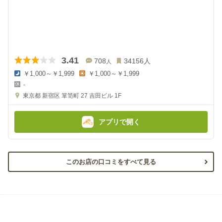
3.41
708
34156
人
人
￥1,000～￥1,999
￥1,000～￥1,999
夜
昼
-
の
の
金
金
東京都
新宿区 箪笥町 27
吉田ビル 1F
額
額
:
:
アプリで開く
このお店の口コミをすべて見る