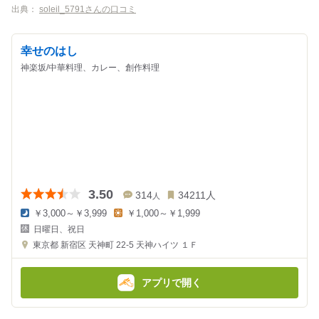
出典：
soleil_5791さんの口コミ
幸せのはし
神楽坂/中華料理、カレー、創作料理
3.50
314
34211
人
人
￥3,000～￥3,999
￥1,000～￥1,999
夜
昼
日曜日、祝日
の
の
金
金
東京都
新宿区 天神町 22-5
天神ハイツ １Ｆ
額
額
:
:
アプリで開く