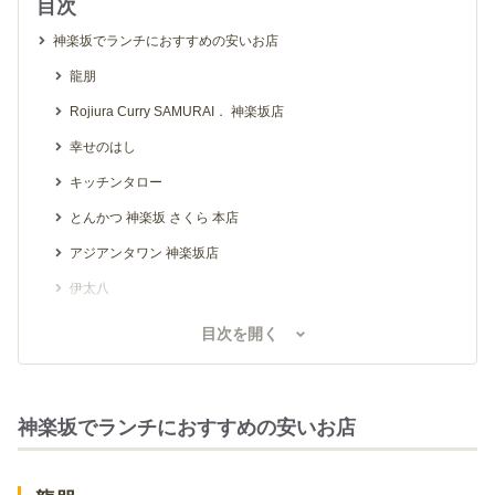
目次
神楽坂でランチにおすすめの安いお店
龍朋
Rojiura Curry SAMURAI． 神楽坂店
幸せのはし
キッチンタロー
とんかつ 神楽坂 さくら 本店
アジアンタワン 神楽坂店
伊太八
okko
目次を開く
hotdog stand homeys
神楽坂でディナーにおすすめの安いお店
神楽坂でランチにおすすめの安いお店
魚谷
広島お好み焼 くるみ