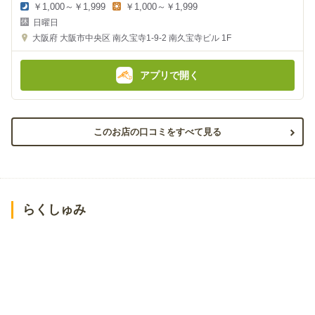
￥1,000～￥1,999
￥1,000～￥1,999
夜
昼
日曜日
の
の
金
金
大阪府
大阪市中央区 南久宝寺1-9-2
南久宝寺ビル 1F
額
額
:
:
アプリで開く
このお店の口コミをすべて見る
らくしゅみ