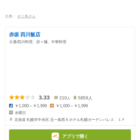
出典：
ゼミ鳥さん
赤坂 四川飯店
大通/四川料理、担々麺、中華料理
3.33
210
5859
人
人
￥1,000～￥1,999
￥1,000～￥1,999
夜
昼
水曜日
の
の
金
金
北海道
札幌市中央区 北一条西 6
ホテル札幌ガーデンパレス １Ｆ
額
額
:
:
アプリで開く