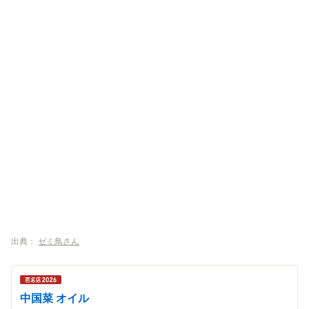
出典：
ゼミ鳥さん
中国菜 オイル