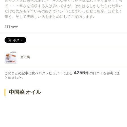
昔インド人に怒られました「そんな辛くしたら味壊れちゃうヨッ！」っ
て・・・辛さを追求する人は多いですが、それはもしかしたらただ辛い
だけなのかも？辛いもの好きでインドにまで行ったゼミ鳥が、ほど良く
辛く、そして美味しい店をまとめにしてご案内します♪
377
view
ゼミ鳥
4256
このまとめ記事は食べログレビュアーによる
件
の口コミを参考にま
とめました。
中国菜 オイル