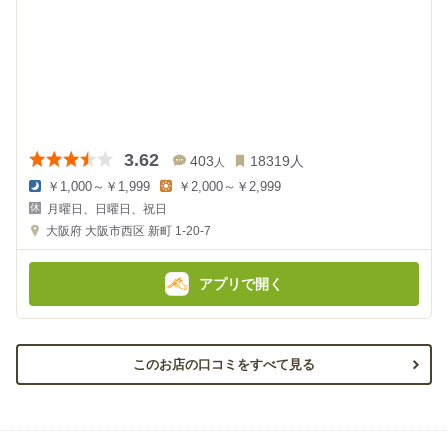
3.62
403
18319
人
人
￥1,000～￥1,999
￥2,000～￥2,999
夜
昼
月曜日、日曜日、祝日
の
の
金
金
大阪府
大阪市西区 新町 1-20-7
額
額
:
:
アプリで開く
このお店の口コミをすべて見る