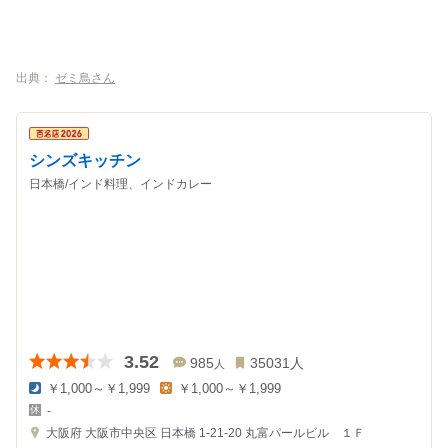
出典：
ゼミ鳥さん
シンズキッチン
日本橋/インド料理、インドカレー
3.52
985
35031
人
人
￥1,000～￥1,999
￥1,000～￥1,999
夜
昼
-
の
の
金
金
大阪府
大阪市中央区 日本橋 1-21-20
丸富パールビル １Ｆ
額
額