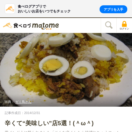
食べログアプリで
アプリを入手
おいしいお店をいつでもチェック
ログイン
出典：
ゼミ鳥さん
記事作成日：2014/12/31
辛くて“美味しい”店5選！(＾ω＾)