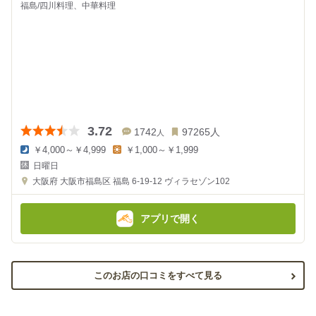
福島/四川料理、中華料理
3.72
1742
97265
人
人
￥4,000～￥4,999
￥1,000～￥1,999
夜
昼
日曜日
の
の
金
金
大阪府
大阪市福島区 福島 6-19-12
ヴィラセゾン102
額
額
:
:
アプリで開く
このお店の口コミをすべて見る