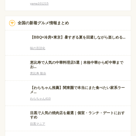
yama101215
全国の新着グルメ情報まとめ
【BBQ×冷房×東京】暑すぎる夏を回避しながら楽しめる...
味の言語化
恵比寿で人気の中華料理店5選｜本格中華から町中華まで
お...
恵比寿 散歩
【わらちゃん推薦】関東圏で本当にまた食べたい家系ラー
メ...
わらちゃん410
目黒で人気の焼肉店を厳選｜個室・ランチ・デートにおす
すめ
目黒マニア