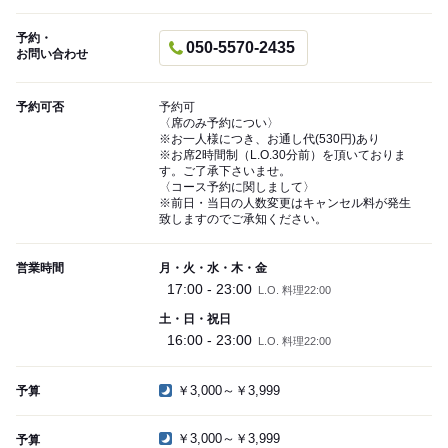
予約・
050-5570-2435
お問い合わせ
予約可否
予約可
〈席のみ予約につい〉
※お一人様につき、お通し代(530円)あり
※お席2時間制（L.O.30分前）を頂いておりま
す。ご了承下さいませ。
〈コース予約に関しまして〉
※前日・当日の人数変更はキャンセル料が発生
致しますのでご承知ください。
営業時間
月・火・水・木・金
17:00 - 23:00
L.O. 料理22:00
土・日・祝日
16:00 - 23:00
L.O. 料理22:00
￥3,000～￥3,999
予算
￥3,000～￥3,999
予算