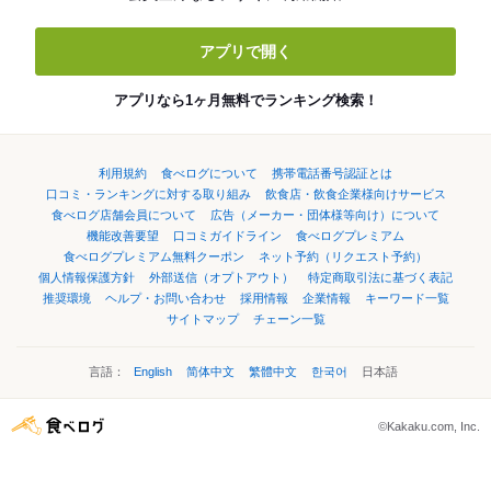
アプリで開く
アプリなら1ヶ月無料でランキング検索！
利用規約
食べログについて
携帯電話番号認証とは
口コミ・ランキングに対する取り組み
飲食店・飲食企業様向けサービス
食べログ店舗会員について
広告（メーカー・団体様等向け）について
機能改善要望
口コミガイドライン
食べログプレミアム
食べログプレミアム無料クーポン
ネット予約（リクエスト予約）
個人情報保護方針
外部送信（オプトアウト）
特定商取引法に基づく表記
推奨環境
ヘルプ・お問い合わせ
採用情報
企業情報
キーワード一覧
サイトマップ
チェーン一覧
言語：
English
简体中文
繁體中文
한국어
日本語
©Kakaku.com, Inc.