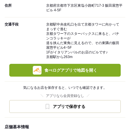
住所
京都府京都市下京区東塩小路町717-3 飯田屋惣平
ビル 4-5F
交通手段
京都駅中央改札口を出て京都タワーに向かって
まっすぐ進む
京都タワー下のスターバックスに来ると、パチ
ンコラッキーが
道を挟んだ東角に見えるので、その東隣の飯田
屋惣平ビル4~5F
1Fがイタリアンバルのお店のビルです♪
京都駅から263m
食べログアプリで地図を開く
気になるお店を保存すると、いつでも確認できます。
アプリなら会員登録なし
アプリで保存する
店舗基本情報