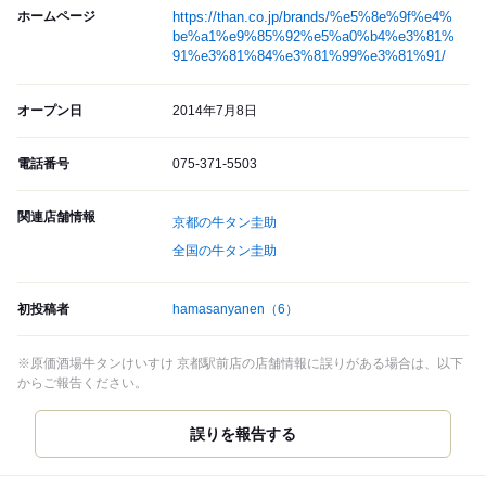
ホームページ
https://than.co.jp/brands/%e5%8e%9f%e4%
be%a1%e9%85%92%e5%a0%b4%e3%81%
91%e3%81%84%e3%81%99%e3%81%91/
オープン日
2014年7月8日
電話番号
075-371-5503
関連店舗情報
京都の牛タン圭助
全国の牛タン圭助
初投稿者
hamasanyanen
（6）
※原価酒場牛タンけいすけ 京都駅前店の店舗情報に誤りがある場合は、以下
からご報告ください。
誤りを報告する