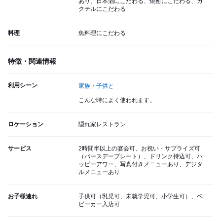
あり、日本酒にこだわる、焼酎にこだわる、カ
クテルにこだわる
料理
魚料理にこだわる
特徴・関連情報
利用シーン
家族・子供と
こんな時によく使われます。
ロケーション
隠れ家レストラン
サービス
2時間半以上の宴会可、お祝い・サプライズ可
（バースデープレート）、ドリンク持込可、ハ
ッピーアワー、写真付きメニューあり、デジタ
ルメニューあり
お子様連れ
子供可（乳児可、未就学児可、小学生可）、ベ
ビーカー入店可