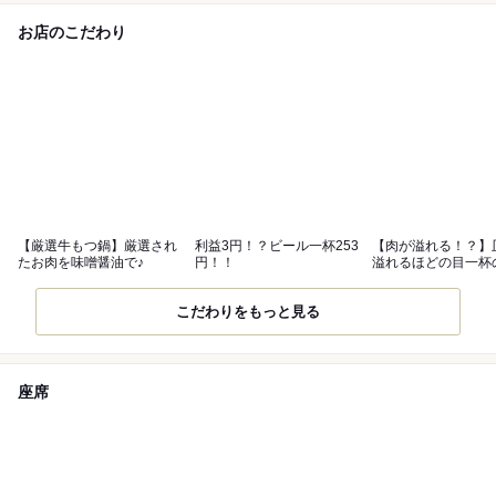
お店のこだわり
【厳選牛もつ鍋】厳選され
利益3円！？ビール一杯253
【肉が溢れる！？】
たお肉を味噌醤油で♪
円！！
溢れるほどの目一杯
しゃぶ！
こだわりをもっと見る
座席