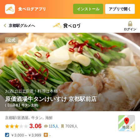
コースで使えるクーポン
戻る
インストール
アプリで開く
京都駅グルメへ
クーポンを利用せず予約する
ログイン
公式
お酒はほぼ原価！料理は本格！
原価酒場牛タンけいすけ 京都駅前店
(【旧店名】牛タン圭助)
京都駅/居酒屋､ 牛タン､ 海鮮
3.06
115
人
7026
人
￥3,000～￥3,999
-