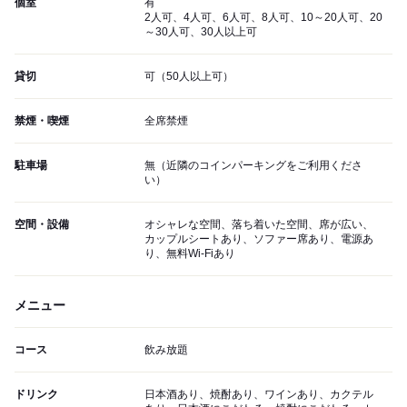
個室
有
2人可、4人可、6人可、8人可、10～20人可、20
～30人可、30人以上可
貸切
可（50人以上可）
禁煙・喫煙
全席禁煙
駐車場
無（近隣のコインパーキングをご利用くださ
い）
空間・設備
オシャレな空間、落ち着いた空間、席が広い、
カップルシートあり、ソファー席あり、電源あ
り、無料Wi-Fiあり
メニュー
コース
飲み放題
ドリンク
日本酒あり、焼酎あり、ワインあり、カクテル