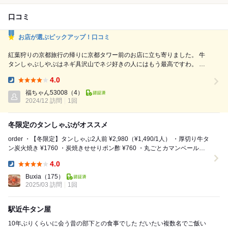
口コミ
お店が選ぶピックアップ！口コミ
紅葉狩りの京都旅行の帰りに京都タワー前のお店に立ち寄りました。 牛
タンしゃぶしやぶはネギ具沢山でネジ好きの人にはもう最高ですわ。 日
曜日 17時開店と同時に入ったらあっと言う間に席が埋まってしまう繁
4.0
盛ぶり。食べログ予約した方が良いですね。 予約すると名前入りの「予
Dinner:
約席」と書かれたプレートが置かれていました。
福ちゃん53008
（4）
2024/12 訪問
1回
冬限定のタンしゃぶがオススメ
order ・【冬限定】タンしゃぶ2人前 ¥2,980（¥1,490/1人） ・厚切り牛タ
ン炭火焼き ¥1760 ・炭焼きせせりポン酢 ¥760 ・丸ごとカマンベール
¥9...
4.0
Dinner:
Buxia
（175）
2025/03 訪問
1回
駅近牛タン屋
10年ぶりくらいに会う昔の部下との食事でした だいたい複数名でご飯い