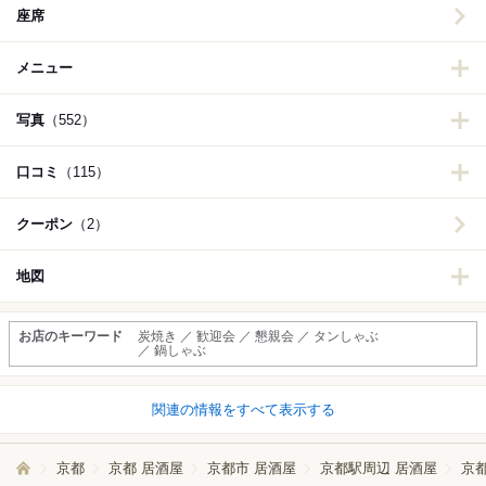
座席
メニュー
写真
（552）
口コミ
（115）
クーポン
（2）
地図
お店のキーワード
炭焼き ／ 歓迎会 ／ 懇親会 ／ タンしゃぶ
／ 鍋しゃぶ
関連の情報をすべて表示する
京都
京都 居酒屋
京都市 居酒屋
京都駅周辺 居酒屋
京