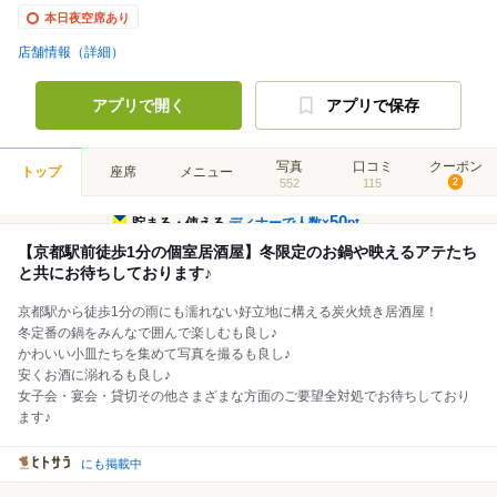
本日夜空席あり
店舗情報（詳細）
アプリで開く
アプリで保存
写真
口コミ
クーポン
トップ
座席
メニュー
552
115
2
50
貯まる・使える
ディナーで人数×
pt
【京都駅前徒歩1分の個室居酒屋】冬限定のお鍋や映えるアテたち
と共にお待ちしております♪
京都駅から徒歩1分の雨にも濡れない好立地に構える炭火焼き居酒屋！
冬定番の鍋をみんなで囲んで楽しむも良し♪
かわいい小皿たちを集めて写真を撮るも良し♪
安くお酒に溺れるも良し♪
女子会・宴会・貸切その他さまざまな方面のご要望全対処でお待ちしており
ます♪
にも掲載中